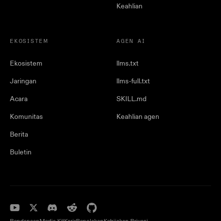
Keahlian
EKOSISTEM
AGEN AI
Ekosistem
llms.txt
Jaringan
llms-full.txt
Acara
SKILL.md
Komunitas
Keahlian agen
Berita
Buletin