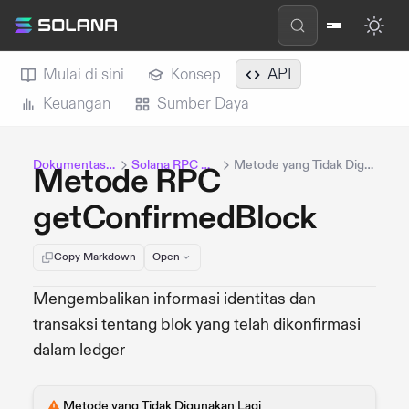
Mulai di sini
Konsep
API
Keuangan
Sumber Daya
Dokumentasi Solana
Solana RPC Methods
Metode yang Tidak Digunakan Lagi
Metode RPC
getConfirmedBlock
Copy Markdown
Open
Mengembalikan informasi identitas dan
transaksi tentang blok yang telah dikonfirmasi
dalam ledger
Metode yang Tidak Digunakan Lagi