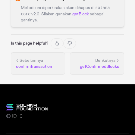
Metode ini diperkirakan akan dihapus di
solana-
core
v2.0. Silakan gunakan
getBlock
sebagai
gantinya.
Is this page helpful?
Sebelumnya
Berikutnya
confirmTransaction
getConfirmedBlocks
ID