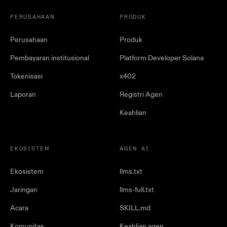
PERUSAHAAN
PRODUK
Perusahaan
Produk
Pembayaran institusional
Platform Developer Solana
Tokenisasi
x402
Laporan
Registri Agen
Keahlian
EKOSISTEM
AGEN AI
Ekosistem
llms.txt
Jaringan
llms-full.txt
Acara
SKILL.md
Komunitas
Keahlian agen