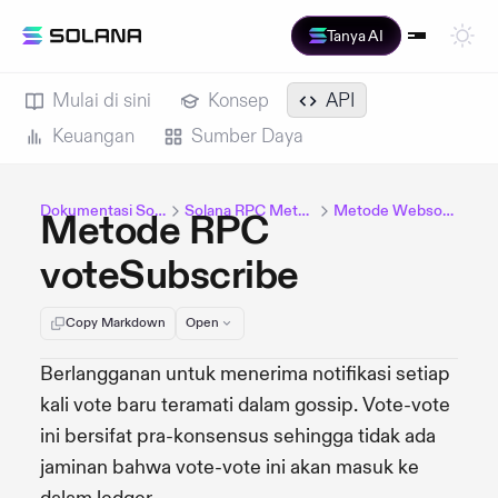
Tanya AI
Mulai di sini
Konsep
API
Keuangan
Sumber Daya
Dokumentasi Solana
Solana RPC Methods
Metode Websocket
Metode RPC
voteSubscribe
Copy Markdown
Open
Berlangganan untuk menerima notifikasi setiap
kali vote baru teramati dalam gossip. Vote-vote
ini bersifat pra-konsensus sehingga tidak ada
jaminan bahwa vote-vote ini akan masuk ke