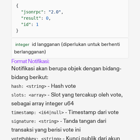
{
"jsonrpc"
:
"2.0"
,
"result"
:
0
,
"id"
:
1
}
id langganan (diperlukan untuk berhenti
integer
berlangganan)
Format Notifikasi:
Notifikasi akan berupa objek dengan bidang-
bidang berikut:
- Hash vote
hash: <string>
- Slot yang tercakup oleh vote,
slots: <array>
sebagai array integer u64
- Timestamp dari vote
timestamp: <i64|null>
- Tanda tangan dari
signature: <string>
transaksi yang berisi vote ini
- Kunci publik dari akun
votePubkey: <string>