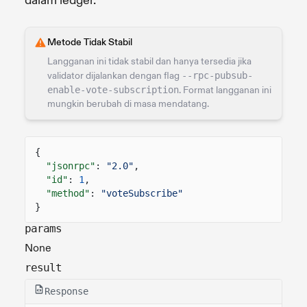
dalam ledger.
Metode Tidak Stabil
Langganan ini tidak stabil dan hanya tersedia jika
validator dijalankan dengan flag
--rpc-pubsub-
enable-vote-subscription
. Format langganan ini
mungkin berubah di masa mendatang.
{
"jsonrpc"
:
"2.0"
,
"id"
:
1
,
"method"
:
"voteSubscribe"
}
params
None
result
Response