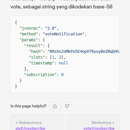
vote, sebagai string yang dikodekan base-58
{
"jsonrpc"
:
"2.0"
,
"method"
:
"voteNotification"
,
"params"
: {
"result"
: {
"hash"
:
"8Rshv2oMkPu5E4opXTRyuyBeZBqQ4S477V
"slots"
: [
1
,
2
],
"timestamp"
:
null
},
"subscription"
:
0
}
}
Is this page helpful?
Sebelumnya
Berikutnya
slotUnsubscribe
voteUnsubscribe