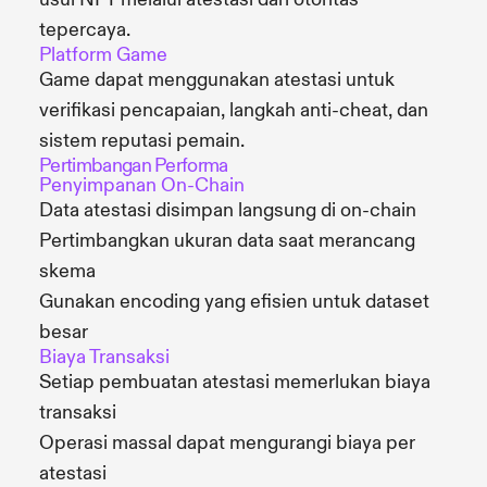
tepercaya.
Platform Game
Game dapat menggunakan atestasi untuk
verifikasi pencapaian, langkah anti-cheat, dan
sistem reputasi pemain.
Pertimbangan Performa
Penyimpanan On-Chain
Data atestasi disimpan langsung di on-chain
Pertimbangkan ukuran data saat merancang
skema
Gunakan encoding yang efisien untuk dataset
besar
Biaya Transaksi
Setiap pembuatan atestasi memerlukan biaya
transaksi
Operasi massal dapat mengurangi biaya per
atestasi