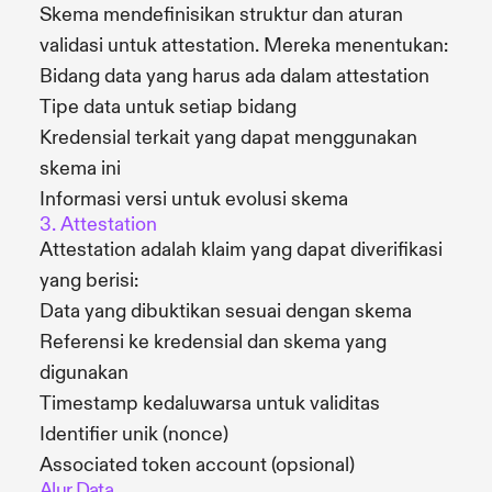
Skema mendefinisikan struktur dan aturan
validasi untuk attestation. Mereka menentukan:
Bidang data yang harus ada dalam attestation
Tipe data untuk setiap bidang
Kredensial terkait yang dapat menggunakan
skema ini
Informasi versi untuk evolusi skema
3. Attestation
Attestation adalah klaim yang dapat diverifikasi
yang berisi:
Data yang dibuktikan sesuai dengan skema
Referensi ke kredensial dan skema yang
digunakan
Timestamp kedaluwarsa untuk validitas
Identifier unik (nonce)
Associated token account (opsional)
Alur Data