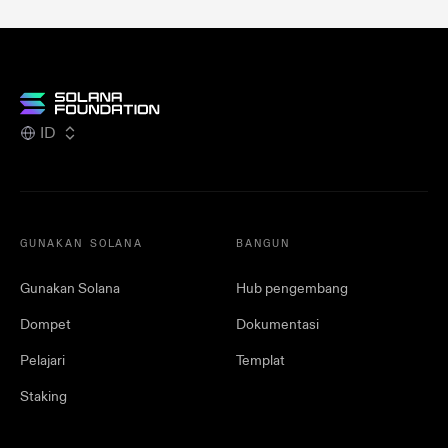
ID
GUNAKAN SOLANA
BANGUN
Gunakan Solana
Hub pengembang
Dompet
Dokumentasi
Pelajari
Templat
Staking