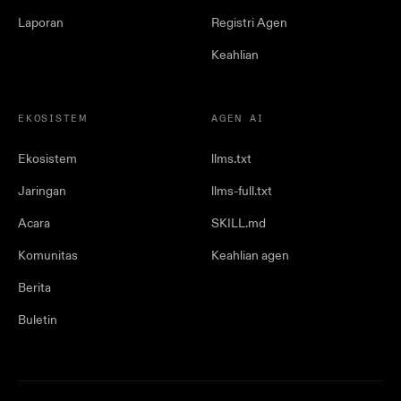
Laporan
Registri Agen
Keahlian
EKOSISTEM
AGEN AI
Ekosistem
llms.txt
Jaringan
llms-full.txt
Acara
SKILL.md
Komunitas
Keahlian agen
Berita
Buletin