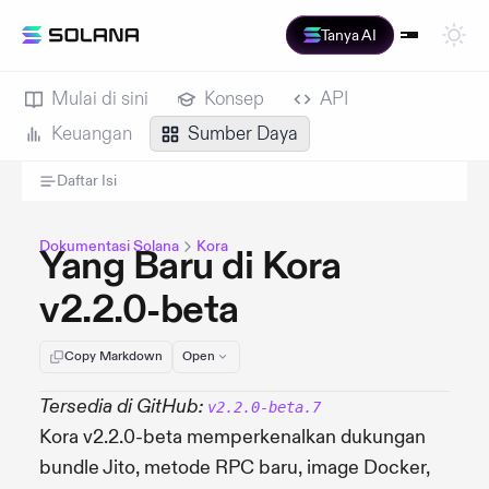
Tanya AI
Mulai di sini
Konsep
API
Keuangan
Sumber Daya
Daftar Isi
Dokumentasi Solana
Kora
Yang Baru di Kora
v2.2.0-beta
Copy Markdown
Open
Tersedia di GitHub:
v2.2.0-beta.7
Kora v2.2.0-beta memperkenalkan dukungan
bundle Jito, metode RPC baru, image Docker,