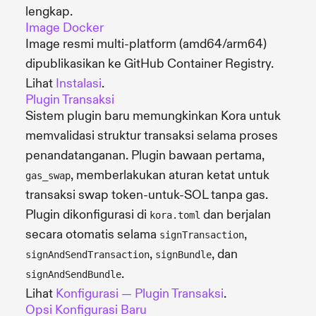
lengkap.
Image Docker
Image resmi multi-platform (amd64/arm64)
dipublikasikan ke GitHub Container Registry.
Lihat
Instalasi
.
Plugin Transaksi
Sistem plugin baru memungkinkan Kora untuk
memvalidasi struktur transaksi selama proses
penandatanganan. Plugin bawaan pertama,
, memberlakukan aturan ketat untuk
gas_swap
transaksi swap token-untuk-SOL tanpa gas.
Plugin dikonfigurasi di
dan berjalan
kora.toml
secara otomatis selama
,
signTransaction
,
, dan
signAndSendTransaction
signBundle
.
signAndSendBundle
Lihat
Konfigurasi — Plugin Transaksi
.
Opsi Konfigurasi Baru