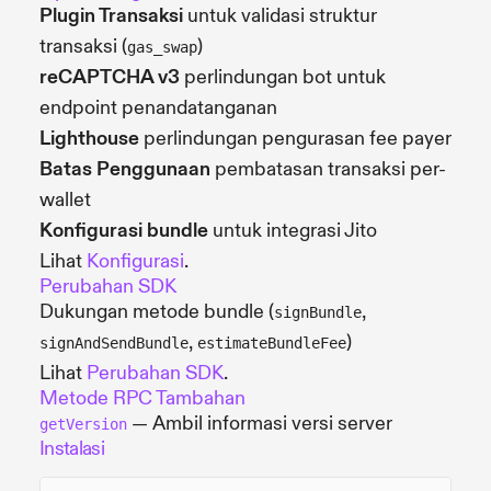
Plugin Transaksi
untuk validasi struktur
transaksi (
)
gas_swap
reCAPTCHA v3
perlindungan bot untuk
endpoint penandatanganan
Lighthouse
perlindungan pengurasan fee payer
Batas Penggunaan
pembatasan transaksi per-
wallet
Konfigurasi bundle
untuk integrasi Jito
Lihat
Konfigurasi
.
Perubahan SDK
Dukungan metode bundle (
,
signBundle
,
)
signAndSendBundle
estimateBundleFee
Lihat
Perubahan SDK
.
Metode RPC Tambahan
— Ambil informasi versi server
getVersion
Instalasi