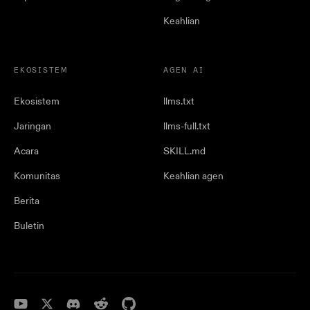
Keahlian
EKOSISTEM
AGEN AI
Ekosistem
llms.txt
Jaringan
llms-full.txt
Acara
SKILL.md
Komunitas
Keahlian agen
Berita
Buletin