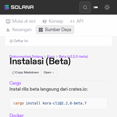
Mulai di sini
Konsep
API
Keuangan
Sumber Daya
Daftar Isi
Dokumentasi Solana
Kora
Beta (v2.2.0-beta)
Instalasi (Beta)
Copy Markdown
Open
Cargo
Instal rilis beta langsung dari crates.io:
cargo
install kora-cli@2.2.0-beta.7
Docker