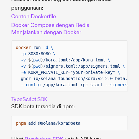
penggunaan:
Contoh Dockerfile
Docker Compose dengan Redis
Menjalankan dengan Docker
docker
run
-d \
-p
8080:8080
\
-v
$(
pwd
)
/kora.toml:/app/kora.toml
\
-v
$(
pwd
)
/signers.toml:/app/signers.toml
\
-e
KORA_PRIVATE_KEY="your-private-key"
\
ghcr.io/solana-foundation/kora:v2.2.0-beta.7
\
--config
/app/kora.toml rpc start
--signers-con
TypeScript SDK
SDK beta tersedia di npm:
pnpm
add @solana/kora@beta