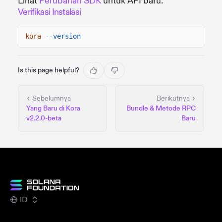
Lihat
Perubahan SDK
untuk API baru.
Verifikasi Instalasi
kora
--version
Is this page helpful?
Sebelumnya
Berikutnya
Yang Baru di Kora
Bundle & Metode RPC
v2.2.0-beta
Baru
ID