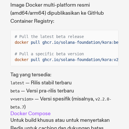
Image Docker multi-platform resmi
(amd64/arm64) dipublikasikan ke GitHub
Container Registry:
# Pull the latest beta release
docker
pull ghcr.io/solana-foundation/kora:beta
# Pull a specific beta version
docker
pull ghcr.io/solana-foundation/kora:v2.2.0
Tag yang tersedia:
— Rilis stabil terbaru
latest
— Versi pra-rilis terbaru
beta
— Versi spesifik (misalnya,
v<version>
v2.2.0-
)
beta.7
Docker Compose
Untuk build khusus atau untuk menyertakan
Redis untuk caching dan dukungan batas