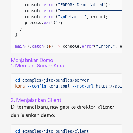
console.
error
(
"ERROR: Demo failed"
);
console.
error
(
"━━━━━━━━━━━━━━━━━━━━━━━━━━━━━━
console.
error
(
"
\n
Details:"
, error);
process.
exit
(
1
);
}
}
main
().
catch
((
e
)
=>
console.
error
(
"Error:"
, e));
Menjalankan Demo
1. Memulai Server Kora
cd
examples/jito-bundles/server
kora
--config
kora.toml
--rpc-url
https://api.mai
2. Menjalankan Client
Di terminal baru, navigasi ke direktori
client/
dan jalankan demo:
cd
examples/jito-bundles/client