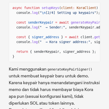
async function
setupKeys
(
client
:
KoraClient
) {
console.
log
(
"
\n
[2/4] Setting up keypairs"
);
const
senderKeypair
= await
generateKeyPairSign
console.
log
(
"  → Sender:"
, senderKeypair.addres
const
{
signer_address
}
= await
client.
getPaye
console.
log
(
"  → Kora signer address:"
, signer_
return
{ senderKeypair, signer_address };
}
Kami menggunakan
generateKeyPairSigner()
untuk membuat keypair baru untuk demo.
Karena keypair hanya menandatangani instruksi
memo dan tidak harus membayar biaya Kora
apa pun (sesuai konfigurasi kami), tidak
diperlukan SOL atau token lainnya.