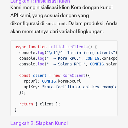
Langkah 1: Inisialisasi Klien
Kami menginisialisasi klien Kora dengan kunci
API kami, yang sesuai dengan yang
dikonfigurasi di
. Dalam produksi, Anda
kora.toml
akan memuatnya dari variabel lingkungan.
async function
initializeClients
() {
console.
log
(
"
\n
[1/4] Initializing clients"
);
console.
log
(
"  → Kora RPC:"
,
CONFIG
.koraRpcUrl)
console.
log
(
"  → Solana RPC:"
,
CONFIG
.solanaRpc
const
client
= new
KoraClient
({
rpcUrl:
CONFIG
.koraRpcUrl,
apiKey:
"kora_facilitator_api_key_example"
});
return
{ client };
}
Langkah 2: Siapkan Kunci