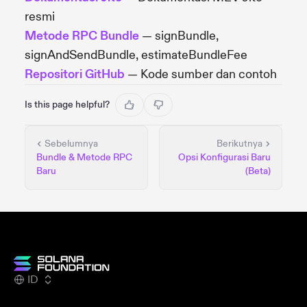
resmi
Metode RPC Bundle
— signBundle,
signAndSendBundle, estimateBundleFee
Repositori GitHub
— Kode sumber dan contoh
Is this page helpful?
Sebelumnya
Berikutnya
Bundle & Metode RPC
Opsi Konfigurasi Baru
Baru
(Beta)
ID