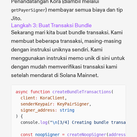
Penandatangan Kora (diambil melalui
) membayar semua biaya dan tip
getPayerSigner
Jito.
Langkah 3: Buat Transaksi Bundle
Sekarang mari kita buat bundle transaksi. Kami
membuat beberapa transaksi, masing-masing
dengan instruksi uniknya sendiri. Kami
menggunakan instruksi memo unik di sini untuk
dengan mudah memverifikasi transaksi kami
setelah mendarat di Solana Mainnet.
async function
createBundleTransactions
(
client
:
KoraClient
,
senderKeypair
:
KeyPairSigner
,
signer_address
:
string
) {
console.
log
(
"
\n
[3/4] Creating bundle transactio
const
noopSigner
=
createNoopSigner
(
address
(sig