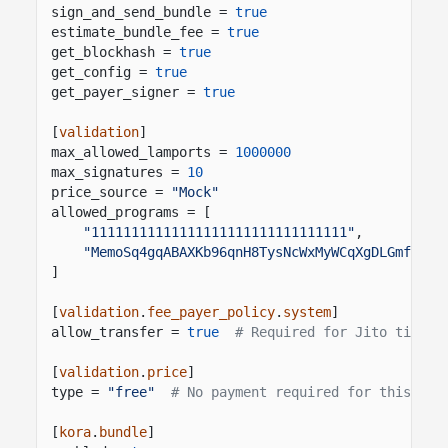
sign_and_send_bundle =
true
estimate_bundle_fee =
true
get_blockhash =
true
get_config =
true
get_payer_signer =
true
[
validation
]
max_allowed_lamports =
1000000
max_signatures =
10
price_source =
"Mock"
allowed_programs = [
"11111111111111111111111111111111"
,
"MemoSq4gqABAXKb96qnH8TysNcWxMyWCqXgDLGmfcHr"
]
[
validation
.
fee_payer_policy
.
system
]
allow_transfer =
true
# Required for Jito tip tr
[
validation
.
price
]
type =
"free"
# No payment required for this dem
[
kora
.
bundle
]