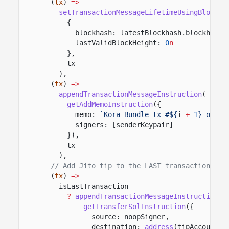
(
tx
)
=>
setTransactionMessageLifetimeUsingBlockha
{
blockhash: latestBlockhash.blockhash
lastValidBlockHeight:
0
n
},
tx
),
(
tx
)
=>
appendTransactionMessageInstruction
(
getAddMemoInstruction
({
memo:
`Kora Bundle tx #${
i
+
1
} of ${
signers: [senderKeypair]
}),
tx
),
// Add Jito tip to the LAST transaction onl
(
tx
)
=>
isLastTransaction
?
appendTransactionMessageInstruction
(
getTransferSolInstruction
({
source: noopSigner,
destination:
address
(tipAccount),