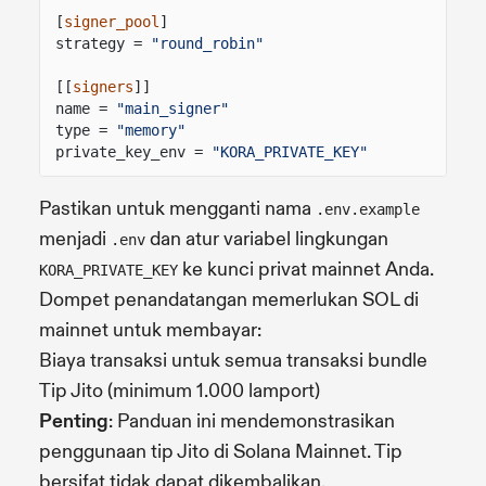
[
signer_pool
]
strategy =
"round_robin"
[[
signers
]]
name =
"main_signer"
type =
"memory"
private_key_env =
"KORA_PRIVATE_KEY"
Pastikan untuk mengganti nama
.env.example
menjadi
dan atur variabel lingkungan
.env
ke kunci privat mainnet Anda.
KORA_PRIVATE_KEY
Dompet penandatangan memerlukan SOL di
mainnet untuk membayar:
Biaya transaksi untuk semua transaksi bundle
Tip Jito (minimum 1.000 lamport)
Penting
: Panduan ini mendemonstrasikan
penggunaan tip Jito di Solana Mainnet. Tip
bersifat tidak dapat dikembalikan.