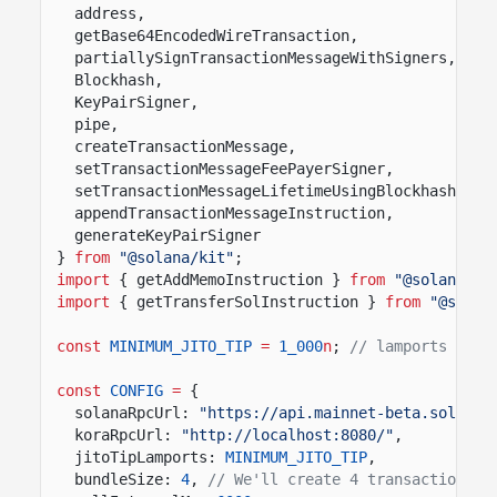
address,
getBase64EncodedWireTransaction,
partiallySignTransactionMessageWithSigners,
Blockhash,
KeyPairSigner,
pipe,
createTransactionMessage,
setTransactionMessageFeePayerSigner,
setTransactionMessageLifetimeUsingBlockhash,
appendTransactionMessageInstruction,
generateKeyPairSigner
}
from
"@solana/kit"
;
import
{ getAddMemoInstruction }
from
"@solana-pr
import
{ getTransferSolInstruction }
from
"@solan
const
MINIMUM_JITO_TIP
=
1_000
n
;
// lamports
const
CONFIG
=
{
solanaRpcUrl:
"https://api.mainnet-beta.solana.
koraRpcUrl:
"http://localhost:8080/"
,
jitoTipLamports:
MINIMUM_JITO_TIP
,
bundleSize:
4
,
// We'll create 4 transactions f