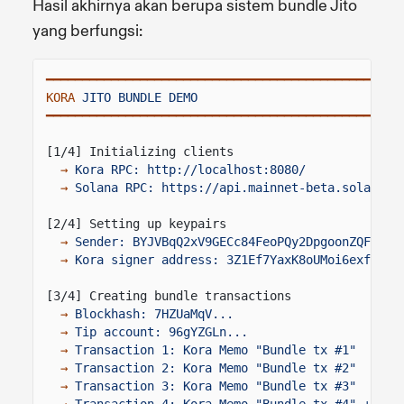
Hasil akhirnya akan berupa sistem bundle Jito
yang berfungsi:
━━━━━━━━━━━━━━━━━━━━━━━━━━━━━━━━━━━━━━━━━━━━━━━━━
KORA
JITO BUNDLE DEMO
━━━━━━━━━━━━━━━━━━━━━━━━━━━━━━━━━━━━━━━━━━━━━━━━━
[1/4] Initializing clients
→
Kora RPC: http://localhost:8080/
→
Solana RPC: https://api.mainnet-beta.solana.c
[2/4] Setting up keypairs
→
Sender: BYJVBqQ2xV9GECc84FeoPQy2DpgoonZQFQu97
→
Kora signer address: 3Z1Ef7YaxK8oUMoi6exf7wYZ
[3/4] Creating bundle transactions
→
Blockhash: 7HZUaMqV...
→
Tip account: 96gYZGLn...
→
Transaction 1: Kora Memo "Bundle tx #1"
→
Transaction 2: Kora Memo "Bundle tx #2"
→
Transaction 3: Kora Memo "Bundle tx #3"
→
Transaction 4: Kora Memo "Bundle tx #4" + Jit