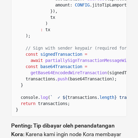
amount:
CONFIG
.jitoTipLamports
}),
tx
)
:
tx
);
// Sign with sender keypair (required for mem
const
signedTransaction
=
await
partiallySignTransactionMessageWithSi
const
base64Transaction
=
getBase64EncodedWireTransaction
(signedTrans
transactions.
push
(base64Transaction);
}
console.
log
(
`  ✓ ${
transactions
.
length
} transac
return
transactions;
}
Penting: Tip dibayar oleh penandatangan
Kora
: Karena kami ingin node Kora membayar