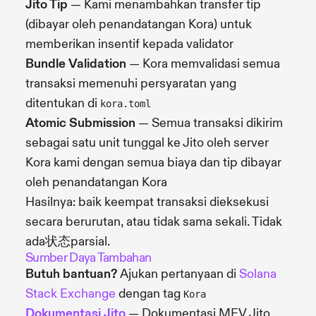
Jito Tip
— Kami menambahkan transfer tip
(dibayar oleh penandatangan Kora) untuk
memberikan insentif kepada validator
Bundle Validation
— Kora memvalidasi semua
transaksi memenuhi persyaratan yang
ditentukan di
kora.toml
Atomic Submission
— Semua transaksi dikirim
sebagai satu unit tunggal ke Jito oleh server
Kora kami dengan semua biaya dan tip dibayar
oleh penandatangan Kora
Hasilnya: baik keempat transaksi dieksekusi
secara berurutan, atau tidak sama sekali. Tidak
ada状态parsial.
Sumber Daya Tambahan
Butuh bantuan?
Ajukan pertanyaan di
Solana
Stack Exchange
dengan tag
Kora
Dokumentasi Jito
— Dokumentasi MEV Jito