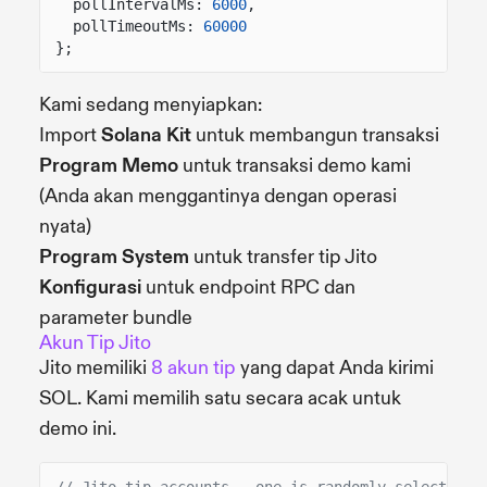
pollIntervalMs:
6000
,
pollTimeoutMs:
60000
};
Kami sedang menyiapkan:
Import
Solana Kit
untuk membangun transaksi
Program Memo
untuk transaksi demo kami
(Anda akan menggantinya dengan operasi
nyata)
Program System
untuk transfer tip Jito
Konfigurasi
untuk endpoint RPC dan
parameter bundle
Akun Tip Jito
Jito memiliki
8 akun tip
yang dapat Anda kirimi
SOL. Kami memilih satu secara acak untuk
demo ini.
// Jito tip accounts - one is randomly selected b