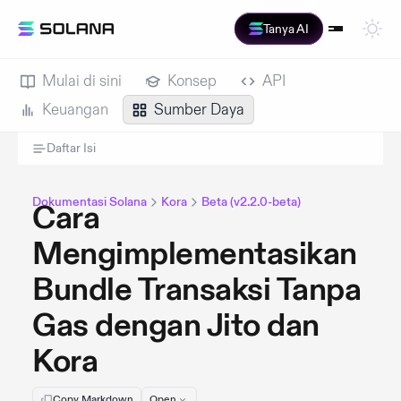
Tanya AI
Mulai di sini
Konsep
API
Keuangan
Sumber Daya
Daftar Isi
Dokumentasi Solana
Kora
Beta (v2.2.0-beta)
Cara
Mengimplementasikan
Bundle Transaksi Tanpa
Gas dengan Jito dan
Kora
Copy Markdown
Open