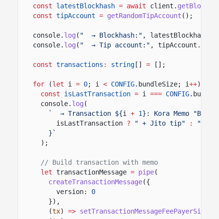
const
latestBlockhash
= await
client.
getBlockha
const
tipAccount
=
getRandomTipAccount
();
console.
log
(
"  → Blockhash:"
, latestBlockhash.b
console.
log
(
"  → Tip account:"
, tipAccount.
slic
const
transactions
:
string
[]
=
[];
for
(
let
i
=
0
; i
<
CONFIG
.bundleSize; i
++
) {
const
isLastTransaction
=
i
===
CONFIG
.bundle
console.
log
(
`  → Transaction ${
i
+
1
}: Kora Memo "Bundl
isLastTransaction
?
" + Jito tip"
:
""
}`
);
// Build transaction with memo
let
transactionMessage
=
pipe
(
createTransactionMessage
({
version:
0
}),
(
tx
)
=>
setTransactionMessageFeePayerSigner