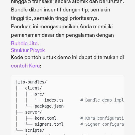
hingga 5 transaksi secara atomik dan berurutan.
Bundle diberi insentif dengan tip, semakin
tinggi tip, semakin tinggi prioritasnya.
Panduan ini mengasumsikan Anda memiliki
pemahaman dasar dan pengalaman dengan
Bundle Jito
.
Struktur Proyek
Kode contoh untuk demo ini dapat ditemukan di
contoh Kora
:
jito-bundles/
├── client/
│   ├── src/
│   │   └── index.ts
# Bundle demo implemen
│   └── package.json
├── server/
│   ├── kora.toml
# Kora configuration w
│   └── signers.toml
# Signer configuration
└── scripts/