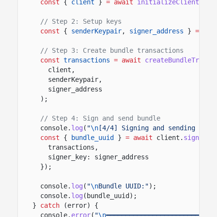
const
{
client
}
= await
initializeClients
();
// Step 2: Setup keys
const
{
senderKeypair
,
signer_address
}
= awa
// Step 3: Create bundle transactions
const
transactions
= await
createBundleTransa
client,
senderKeypair,
signer_address
);
// Step 4: Sign and send bundle
console.
log
(
"
\n
[4/4] Signing and sending bund
const
{
bundle_uuid
}
= await
client.
signAndS
transactions,
signer_key: signer_address
});
console.
log
(
"
\n
Bundle UUID:"
);
console.
log
(bundle_uuid);
}
catch
(error) {
console.
error
(
"
\n
━━━━━━━━━━━━━━━━━━━━━━━━━━━━