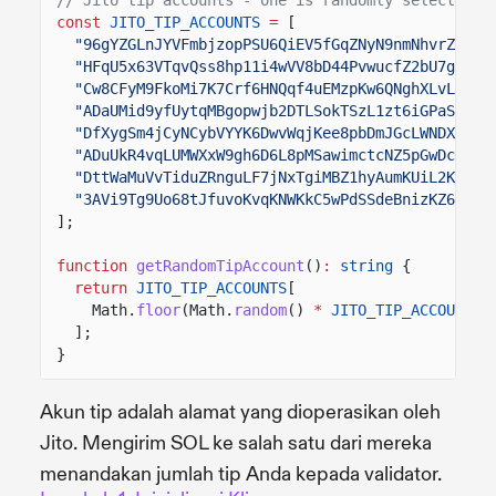
const
JITO_TIP_ACCOUNTS
=
[
"96gYZGLnJYVFmbjzopPSU6QiEV5fGqZNyN9nmNhvrZU5"
,
"HFqU5x63VTqvQss8hp11i4wVV8bD44PvwucfZ2bU7gRe"
,
"Cw8CFyM9FkoMi7K7Crf6HNQqf4uEMzpKw6QNghXLvLkY"
,
"ADaUMid9yfUytqMBgopwjb2DTLSokTSzL1zt6iGPaS49"
,
"DfXygSm4jCyNCybVYYK6DwvWqjKee8pbDmJGcLWNDXjh"
,
"ADuUkR4vqLUMWXxW9gh6D6L8pMSawimctcNZ5pGwDcEt"
,
"DttWaMuVvTiduZRnguLF7jNxTgiMBZ1hyAumKUiL2KRL"
,
"3AVi9Tg9Uo68tJfuvoKvqKNWKkC5wPdSSdeBnizKZ6jT"
];
function
getRandomTipAccount
()
:
string
{
return
JITO_TIP_ACCOUNTS
[
Math.
floor
(Math.
random
()
*
JITO_TIP_ACCOUNTS
.
];
}
Akun tip adalah alamat yang dioperasikan oleh
Jito. Mengirim SOL ke salah satu dari mereka
menandakan jumlah tip Anda kepada validator.