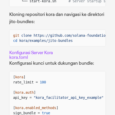
└── start-kora.sh
# Server startup scrip
Kloning repositori kora dan navigasi ke direktori
jito-bundles:
git
clone https://github.com/solana-foundation/ko
cd
kora/examples/jito-bundles
Konfigurasi Server Kora
kora.toml
Konfigurasi kunci untuk dukungan bundle:
[
kora
]
rate_limit =
100
[
kora
.
auth
]
api_key =
"kora_facilitator_api_key_example"
[
kora
.
enabled_methods
]
sign_bundle =
true