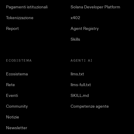
Pagamenti istituzionali
Solana Developer Platform
Tokenizzazione
x402
Report
Agent Registry
Skills
ECOSISTEMA
AGENTI AI
Ecosistema
llms.txt
Rete
llms-full.txt
Eventi
SKILL.md
Community
Competenze agente
Notizie
Newsletter