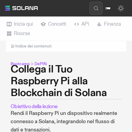
Inizia qui
Concetti
API
Finanza
Risorse
Indice dei contenuti
Bootcamp
DePIN
Collega il Tuo
Raspberry Pi alla
Blockchain di Solana
Obiettivo della lezione
Rendi il Raspberry Pi un dispositivo realmente
connesso a Solana, integrandolo nel flusso di
dati e transazioni.