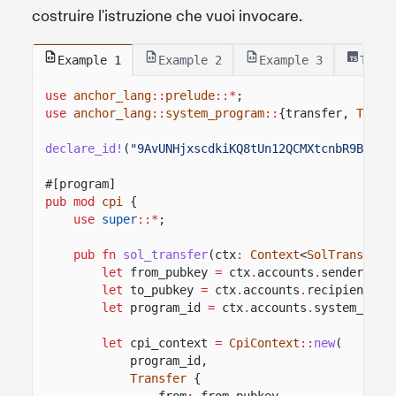
costruire l'istruzione che vuoi invocare.
Example 1
Example 2
Example 3
Test
use
anchor_lang
::
prelude
::*
;
use
anchor_lang
::
system_program
::
{transfer,
Trans
declare_id!
(
"9AvUNHjxscdkiKQ8tUn12QCMXtcnbR9BVGq3
#[program]
pub mod
cpi
{
use
super
::*
;
pub fn
sol_transfer
(ctx
:
Context
<
SolTransfer
>
let
from_pubkey
=
ctx
.
accounts
.
sender
.
to_
let
to_pubkey
=
ctx
.
accounts
.
recipient
.
to
let
program_id
=
ctx
.
accounts
.
system_prog
let
cpi_context
=
CpiContext
::
new
(
program_id,
Transfer
{
from
:
from_pubkey,