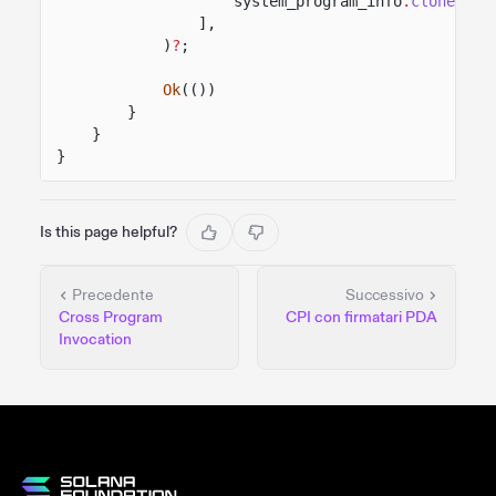
system_program_info
.
clone
(),
],
)
?
;
Ok
(())
}
}
}
Is this page helpful?
Precedente
Successivo
Cross Program
CPI con firmatari PDA
Invocation