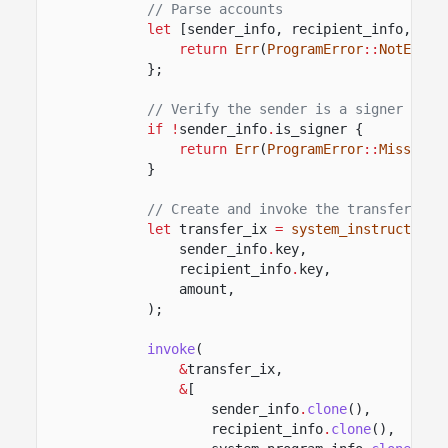
// Parse accounts
let
[sender_info, recipient_info, sys
return
Err
(
ProgramError
::
NotEnoug
};
// Verify the sender is a signer
if !
sender_info
.
is_signer {
return
Err
(
ProgramError
::
MissingR
}
// Create and invoke the transfer ins
let
transfer_ix
=
system_instruction
:
sender_info
.
key,
recipient_info
.
key,
amount,
);
invoke
(
&
transfer_ix,
&
[
sender_info
.
clone
(),
recipient_info
.
clone
(),