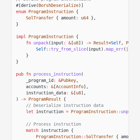
#[derive(
BorshDeserialize
)]
enum
ProgramInstruction
{
SolTransfer
{ amount
:
u64
},
}
impl
ProgramInstruction
{
fn
unpack
(input
: &
[
u8
])
->
Result
<
Self
,
Progr
Self
::
try_from_slice
(input)
.
map_err
(
|
_
|
P
}
}
pub fn
process_instruction
(
_program_id
: &
Pubkey
,
accounts
: &
[
AccountInfo
],
instruction_data
: &
[
u8
],
)
->
ProgramResult
{
// Deserialize instruction data
let
instruction
=
ProgramInstruction
::
unpack
(
// Process instruction
match
instruction {
ProgramInstruction
::
SolTransfer
{ amount 