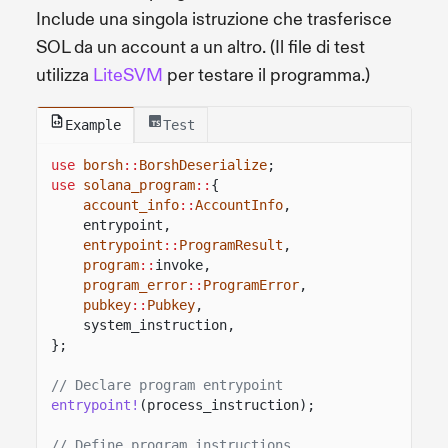
Include una singola istruzione che trasferisce
SOL da un account a un altro. (Il file di test
utilizza
LiteSVM
per testare il programma.)
Example
Test
use
borsh
::
BorshDeserialize
;
use
solana_program
::
{
account_info
::
AccountInfo
,
entrypoint,
entrypoint
::
ProgramResult
,
program
::
invoke,
program_error
::
ProgramError
,
pubkey
::
Pubkey
,
system_instruction,
};
// Declare program entrypoint
entrypoint!
(process_instruction);
// Define program instructions