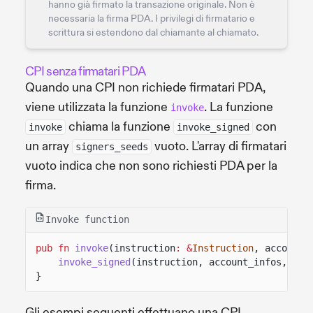
hanno già firmato la transazione originale. Non è
necessaria la firma PDA. I privilegi di firmatario e
scrittura si estendono dal chiamante al chiamato.
CPI senza firmatari PDA
Quando una CPI non richiede firmatari PDA,
viene utilizzata la funzione
. La funzione
invoke
chiama la funzione
con
invoke
invoke_signed
un array
vuoto. L'array di firmatari
signers_seeds
vuoto indica che non sono richiesti PDA per la
firma.
Invoke function
pub fn
invoke
(instruction
: &
Instruction
, account_
invoke_signed
(instruction, account_infos,
&
[]
}
Gli esempi seguenti effettuano una CPI