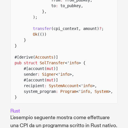
to
:
to_pubkey,
},
);
transfer
(cpi_context, amount)
?
;
Ok
(())
}
}
#[derive(
Accounts
)]
pub struct
SolTransfer
<'
info
> {
#[account(
mut
)]
sender
:
Signer
<'
info
>,
#[account(
mut
)]
recipient
:
SystemAccount
<'
info
>,
system_program
:
Program
<'
info
,
System
>,
}
Rust
L'esempio seguente mostra come effettuare
una CPI da un programma scritto in Rust nativo.