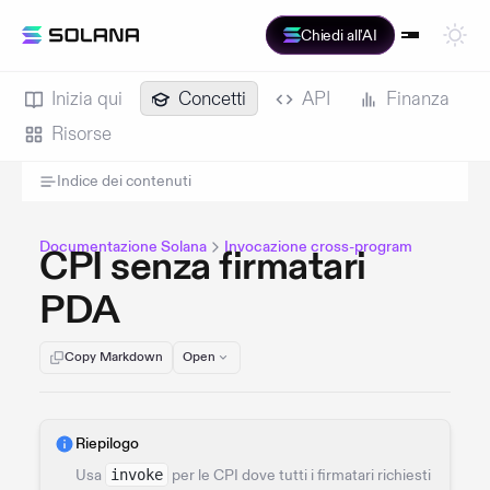
Chiedi all'AI
Inizia qui
Concetti
API
Finanza
Risorse
Indice dei contenuti
Documentazione Solana
Invocazione cross-program
CPI senza firmatari
PDA
Copy Markdown
Open
Riepilogo
Usa
invoke
per le CPI dove tutti i firmatari richiesti