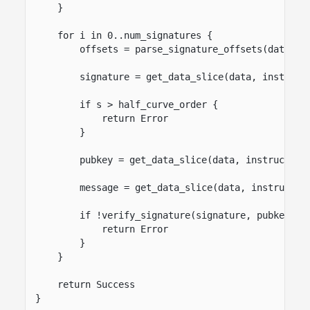
}
for i in 0..num_signatures {
offsets = parse_signature_offsets(data, i
signature = get_data_slice(data, instruct
if s > half_curve_order {
return Error
}
pubkey = get_data_slice(data, instruction
message = get_data_slice(data, instructio
if !verify_signature(signature, pubkey, m
return Error
}
}
return Success
}