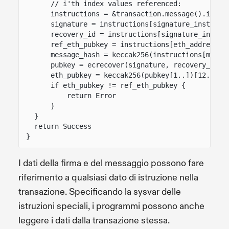
// i'th index values referenced:
instructions = &transaction.message().instr
signature = instructions[signature_instruct
recovery_id = instructions[signature_instru
ref_eth_pubkey = instructions[eth_address_i
message_hash = keccak256(instructions[messa
pubkey = ecrecover(signature, recovery_id, 
eth_pubkey = keccak256(pubkey[1..])[12..]
if eth_pubkey != ref_eth_pubkey {
return Error
}
}
return Success
}
I dati della firma e del messaggio possono fare
riferimento a qualsiasi dato di istruzione nella
transazione. Specificando la sysvar delle
istruzioni speciali, i programmi possono anche
leggere i dati dalla transazione stessa.