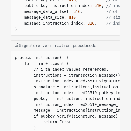
public_key_instruction_index
:
u16
,
// instruc
message_data_offset
:
u16
,
// offset 
message_data_size
:
u16
,
// size of
message_instruction_index
:
u16
,
// index o
}
Signature verification pseudocode
process_instruction() {
for i in 0..count {
// i'th index values referenced:
instructions = &transaction.message().ins
instruction_index = ed25519_signature_ins
signature = instructions[instruction_inde
instruction_index = ed25519_pubkey_instru
pubkey = instructions[instruction_index].
instruction_index = ed25519_message_instr
message = instructions[instruction_index]
if pubkey.verify(signature, message) != S
return Error
}