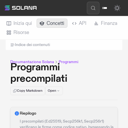
Inizia qui
Concetti
API
Finanza
Risorse
Indice dei contenuti
Documentazione Solana
Programmi
Programmi
precompilati
Copy Markdown
Open
Riepilogo
I precompilati (Ed25519, Secp256k1, Secp256r1)
verificano le firme come codice nativo, bypassando la