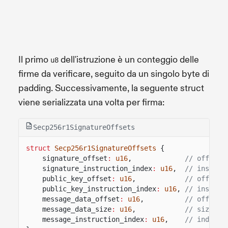
Il primo
dell'istruzione è un conteggio delle
u8
firme da verificare, seguito da un singolo byte di
padding. Successivamente, la seguente struct
viene serializzata una volta per firma:
Secp256r1SignatureOffsets
struct
Secp256r1SignatureOffsets
{
signature_offset
:
u16
,
// offset 
signature_instruction_index
:
u16
,
// instruc
public_key_offset
:
u16
,
// offset 
public_key_instruction_index
:
u16
,
// instruc
message_data_offset
:
u16
,
// offset 
message_data_size
:
u16
,
// size of
message_instruction_index
:
u16
,
// index o