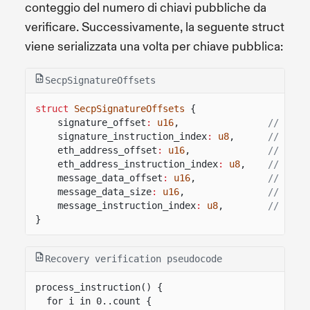
conteggio del numero di chiavi pubbliche da
verificare. Successivamente, la seguente struct
viene serializzata una volta per chiave pubblica:
SecpSignatureOffsets
struct
SecpSignatureOffsets
{
signature_offset
:
u16
,
// offs
signature_instruction_index
:
u8
,
// inst
eth_address_offset
:
u16
,
// offs
eth_address_instruction_index
:
u8
,
// inst
message_data_offset
:
u16
,
// offs
message_data_size
:
u16
,
// size
message_instruction_index
:
u8
,
// inst
}
Recovery verification pseudocode
process_instruction() {
for i in 0..count {