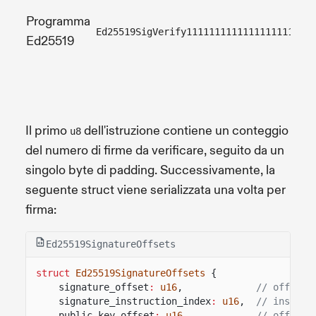
Programma
Ed25519SigVerify11111111111111111111111
Ed25519
Il primo
dell'istruzione contiene un conteggio
u8
del numero di firme da verificare, seguito da un
singolo byte di padding. Successivamente, la
seguente struct viene serializzata una volta per
firma:
Ed25519SignatureOffsets
struct
Ed25519SignatureOffsets
{
signature_offset
:
u16
,
// offset 
signature_instruction_index
:
u16
,
// instruc
public_key_offset
:
u16
,
// offset 