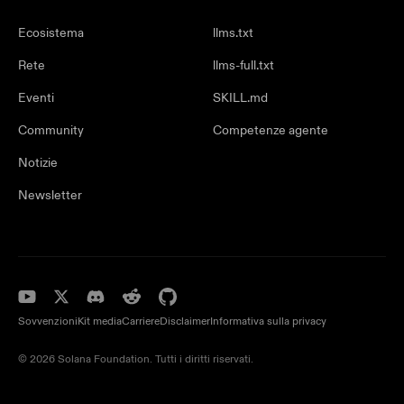
Ecosistema
llms.txt
Rete
llms-full.txt
Eventi
SKILL.md
Community
Competenze agente
Notizie
Newsletter
Sovvenzioni
Kit media
Carriere
Disclaimer
Informativa sulla privacy
© 2026 Solana Foundation. Tutti i diritti riservati.