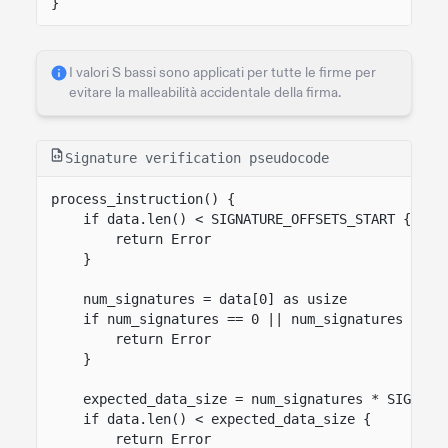
}
I valori S bassi sono applicati per tutte le firme per
evitare la malleabilità accidentale della firma.
Signature verification pseudocode
process_instruction() {
if data.len() < SIGNATURE_OFFSETS_START {
return Error
}
num_signatures = data[0] as usize
if num_signatures == 0 || num_signatures > 8 
return Error
}
expected_data_size = num_signatures * SIGNATU
if data.len() < expected_data_size {
return Error