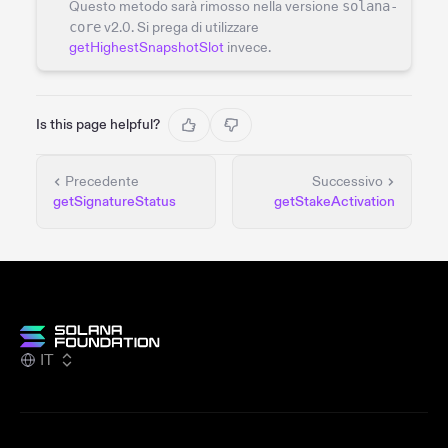
Questo metodo sarà rimosso nella versione
solana-
core
v2.0. Si prega di utilizzare
getHighestSnapshotSlot
invece.
Is this page helpful?
Precedente
Successivo
getSignatureStatus
getStakeActivation
IT