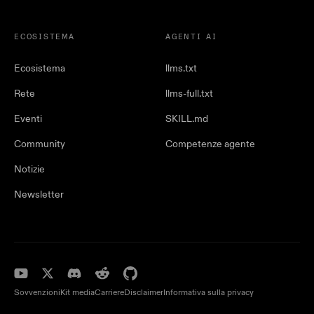
ECOSISTEMA
AGENTI AI
Ecosistema
llms.txt
Rete
llms-full.txt
Eventi
SKILL.md
Community
Competenze agente
Notizie
Newsletter
Sovvenzioni
Kit media
Carriere
Disclaimer
Informativa sulla privacy