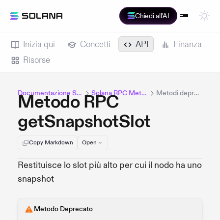
Chiedi all'AI
Inizia qui
Concetti
API
Finanza
Risorse
Documentazione Solana
Solana RPC Methods
Metodi deprecati
Metodo RPC
getSnapshotSlot
Copy Markdown
Open
Restituisce lo slot più alto per cui il nodo ha uno
snapshot
Metodo Deprecato