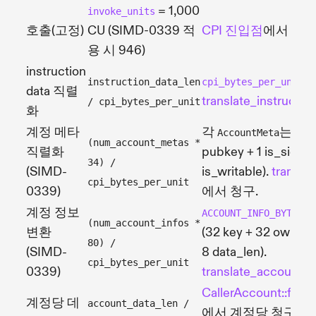
= 1,000
invoke_units
호출(고정)
CU (SIMD-0339 적
CPI 진입점
에서 청
용 시 946)
instruction
= 
instruction_data_len
cpi_bytes_per_unit
data 직렬
translate_instructio
/ cpi_bytes_per_unit
화
계정 메타
각
는 34
AccountMeta
(num_account_metas *
직렬화
pubkey + 1 is_signer
34) /
(SIMD-
is_writable).
translat
cpi_bytes_per_unit
0339)
에서 청구.
계정 정보
ACCOUNT_INFO_BYTE_SI
(num_account_infos *
변환
(32 key + 32 owner 
80) /
(SIMD-
8 data_len).
cpi_bytes_per_unit
0339)
translate_account_i
CallerAccount::fro
계정당 데
account_data_len /
에서 계정당 청구되