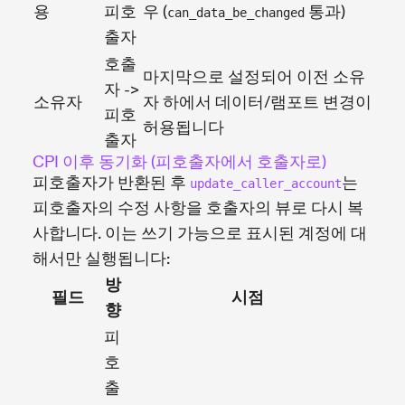
용
피호
우 (
통과)
can_data_be_changed
출자
호출
마지막으로 설정되어 이전 소유
자 ->
소유자
자 하에서 데이터/램포트 변경이
피호
허용됩니다
출자
CPI 이후 동기화 (피호출자에서 호출자로)
피호출자가 반환된 후
는
update_caller_account
피호출자의 수정 사항을 호출자의 뷰로 다시 복
사합니다. 이는 쓰기 가능으로 표시된 계정에 대
해서만 실행됩니다:
방
필드
시점
향
피
호
출