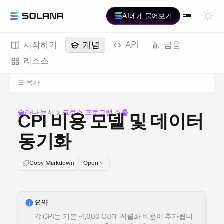
AI에게 물어보기
시작하기
개념
API
금융
리소스
목차
솔라나 문서
크로스 프로그램 호출
CPI 비용 모델 및 데이터
동기화
Copy Markdown
Open
요약
각 CPI는 기본 ~1,000 CU에 직렬화 비용이 추가됩니