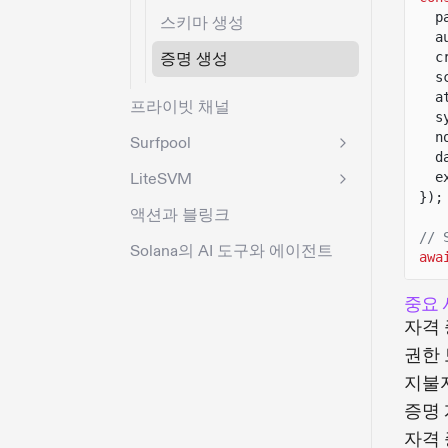
p
스키마 생성
a
증명 생성
c
s
a
프라이빗 채널
s
n
Surfpool
d
LiteSVM
e
});
액션과 블링크
// 
Solana의 AI 도구와 에이전트
awa
중요 
자격
권한
지불
증명
자격 