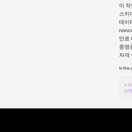
이 작
스키
데이
non
만료
증명
자격
Is this
이
스키