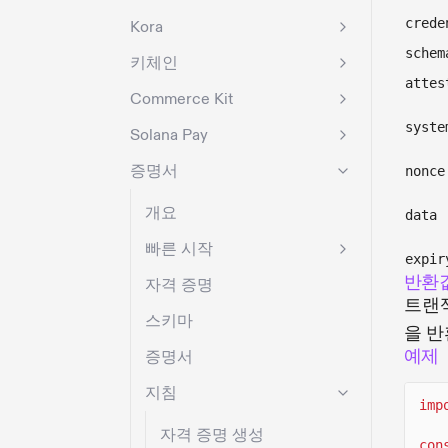
crede
Kora
schem
키체인
attes
Commerce Kit
syste
Solana Pay
증명서
nonce
개요
data
빠른 시작
expir
반환
자격 증명
트랜
스키마
을 반
예제
증명서
지침
imp
자격 증명 생성
con