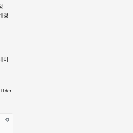
정
계정
데이
ilder