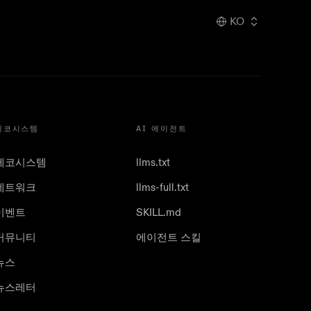
KO
에코시스템
AI 에이전트
에코시스템
llms.txt
네트워크
llms-full.txt
이벤트
SKILL.md
커뮤니티
에이전트 스킬
뉴스
뉴스레터