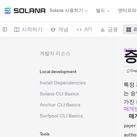
Solana 사용하기
빌드
엔터프라
시작하기
개념
API
금융
솔라나
증
개발자 리소스
Cop
Local development
Install Dependencies
특정 
는 
Solana CLI Basics
가진 
Anchor CLI Basics
매개
Surfpool CLI Basics
매
payer
Tools
autho