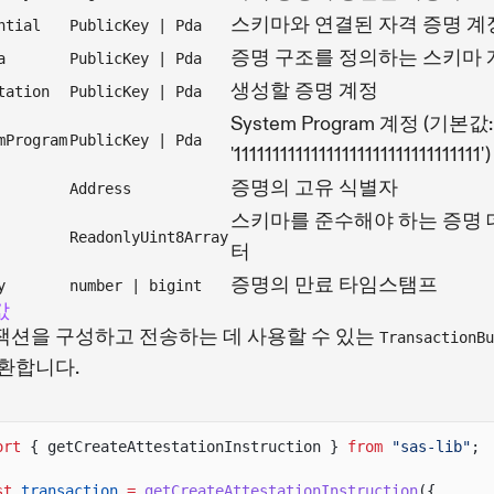
스키마와 연결된 자격 증명 계
ntial
PublicKey | Pda
증명 구조를 정의하는 스키마 
a
PublicKey | Pda
생성할 증명 계정
tation
PublicKey | Pda
System Program 계정 (기본값:
mProgram
PublicKey | Pda
'11111111111111111111111111111111')
증명의 고유 식별자
Address
스키마를 준수해야 하는 증명 
ReadonlyUint8Array
터
증명의 만료 타임스탬프
y
number | bigint
값
잭션을 구성하고 전송하는 데 사용할 수 있는
TransactionBu
환합니다.
ort
{ getCreateAttestationInstruction }
from
"sas-lib"
;
st
transaction
=
getCreateAttestationInstruction
({