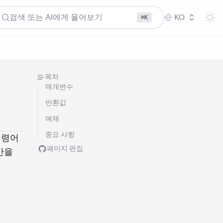
검색 또는 AI에게 물어보기
KO
⌘K
목차
매개변수
반환값
예제
중요 사항
명령어
페이지 편집
간을