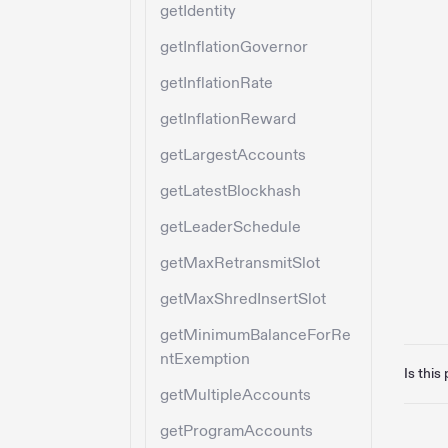
getIdentity
getInflationGovernor
getInflationRate
getInflationReward
getLargestAccounts
getLatestBlockhash
getLeaderSchedule
getMaxRetransmitSlot
getMaxShredInsertSlot
getMinimumBalanceForRe
ntExemption
Is this
getMultipleAccounts
getProgramAccounts