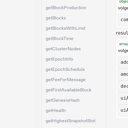
obje
getBlockProduction
volg
getBlocks
co
getBlocksWithLimit
resu
getBlockTime
array
getClusterNodes
volg
getEpochInfo
ad
getEpochSchedule
am
getFeeForMessage
de
getFirstAvailableBlock
ui
getGenesisHash
ui
getHealth
getHighestSnapshotSlot