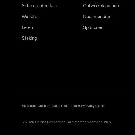
Solana gebruiken
Ontwikkelaarshub
Wallets
Documentatie
Leren
Sjablonen
Staking
Subsidies
Mediakit
Carrières
Disclaimer
Privacybeleid
© 2026 Solana Foundation. Alle rechten voorbehouden.