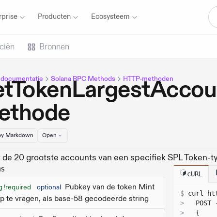
rprise
Producten
Ecosysteem
ciën
Bronnen
 documentatie
Solana RPC Methods
HTTP-methoden
etTokenLargestAccou
ethode
y Markdown
Open
 de 20 grootste accounts van een specifiek SPL Token-ty
ms
cURL
Pubkey van de token Mint
g !required
optional
$
curl 
ht
p te vragen, als base-58 gecodeerde string
>
  POST 
>
{