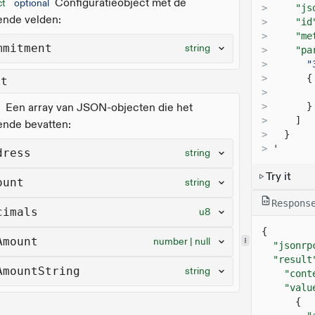
Configuratieobject met de
ct
optional
>
"js
ende velden:
>
"id
>
"me
mmitment
string
>
"pa
>
"
>
{
lt
>
Een array van JSON-objecten die het
>
}
>
]
ende bevatten:
>
}
>
'
dress
string
Try it
ount
string
Respons
cimals
u8
{
Amount
number | null
"jsonrp
"result
AmountString
string
"cont
"valu
{