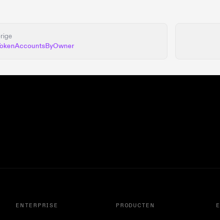
rige
TokenAccountsByOwner
ENTERPRISE
PRODUCTEN