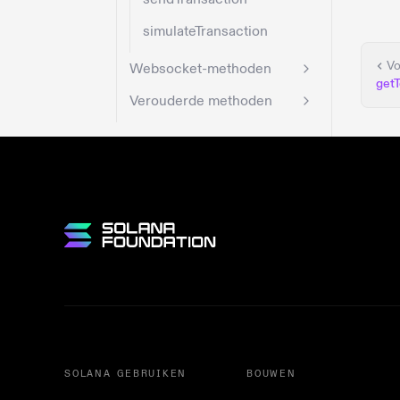
simulateTransaction
Vo
Websocket-methoden
get
Verouderde methoden
SOLANA GEBRUIKEN
BOUWEN