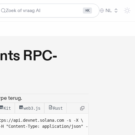
Zoek of vraag AI
NL
⌘K
nts RPC-
pe terug.
Kit
web3.js
Rust
tps://api.devnet.solana.com
 -s -X \
-H "Content-Type: application/json" -d ' 