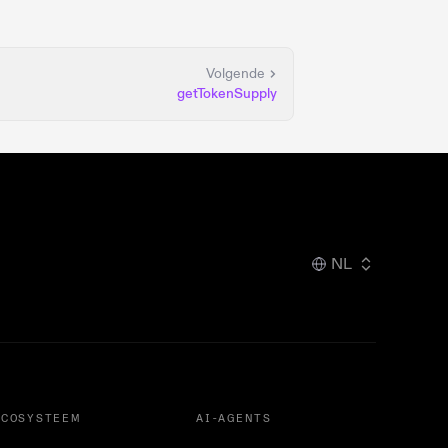
Volgende
getTokenSupply
NL
ECOSYSTEEM
AI-AGENTS