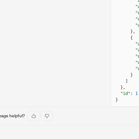
"
"
"
"
"
},
{
"
"
"
"
"
}
]
},
"id"
:
1
}
 page helpful?