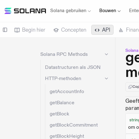
Solana gebruiken
Bouwen
Ente
Begin hier
Concepten
API
Finan
Solana
g
Solana RPC Methods
m
Datastructuren als JSON
HTTP-methoden
Cop
getAccountInfo
Geeft
getBalance
para
getBlock
strin
getBlockCommitment
om o
getBlockHeight