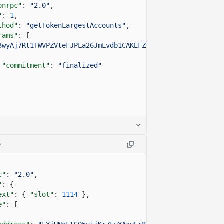
onrpc"
:
"2.0"
,
"
:
1
,
thod"
:
"getTokenLargestAccounts"
,
rams"
: [
3wyAj7Rt1TWVPZVteFJPLa26JmLvdb1CAKEFZm3NY75E"
,
"commitment"
:
"finalized"
e
c"
:
"2.0"
,
"
: {
ext"
: {
"slot"
:
1114
},
e"
: [