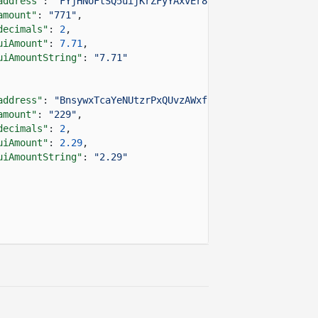
address"
:
"FYjHNoFtSQ5uijKrZFyYAxvEr87hsKXkXcxkcmkBAf4r"
amount"
:
"771"
,
decimals"
:
2
,
uiAmount"
:
7.71
,
uiAmountString"
:
"7.71"
address"
:
"BnsywxTcaYeNUtzrPxQUvzAWxfzZe3ZLUJ4wMMuLESnu"
amount"
:
"229"
,
decimals"
:
2
,
uiAmount"
:
2.29
,
uiAmountString"
:
"2.29"