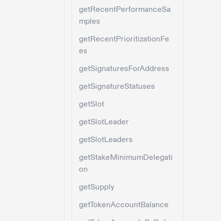
getRecentPerformanceSa
mples
getRecentPrioritizationFe
es
getSignaturesForAddress
getSignatureStatuses
getSlot
getSlotLeader
getSlotLeaders
getStakeMinimumDelegati
on
getSupply
getTokenAccountBalance