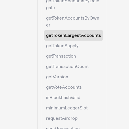
getTokenAccountsByDele
gate
getTokenAccountsByOwn
er
getTokenLargestAccounts
getTokenSupply
getTransaction
getTransactionCount
getVersion
getVoteAccounts
isBlockhashValid
minimumLedgerSlot
requestAirdrop
sendTransaction