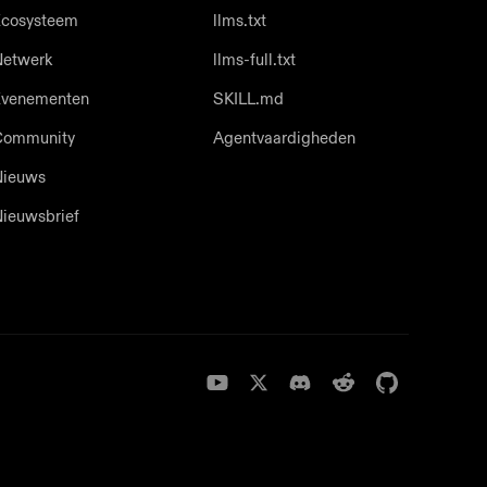
cosysteem
llms.txt
etwerk
llms-full.txt
Evenementen
SKILL.md
Community
Agentvaardigheden
Nieuws
ieuwsbrief