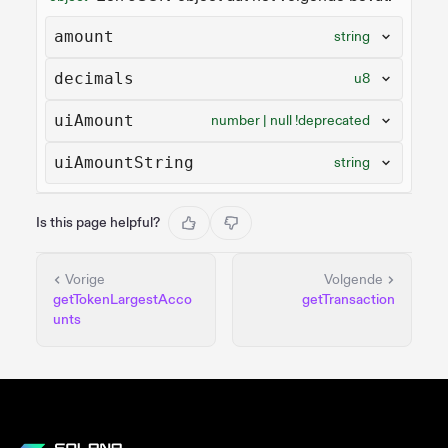
amount
string
decimals
u8
uiAmount
number | null !deprecated
uiAmountString
string
Is this page helpful?
Vorige
Volgende
getTokenLargestAcco
getTransaction
unts