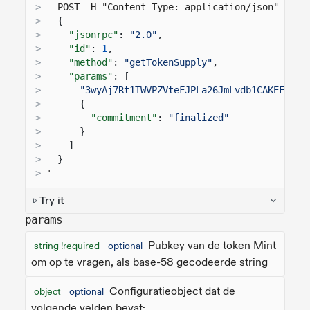
>
  POST -H "Content-Type: application/json" -d '
>
{
>
"jsonrpc"
:
"2.0"
,
>
"id"
:
1
,
>
"method"
:
"getTokenSupply"
,
>
"params"
: [
>
"3wyAj7Rt1TWVPZVteFJPLa26JmLvdb1CAKEFZm3N
>
{
>
"commitment"
:
"finalized"
>
}
>
]
>
}
>
'
Try it
params
Pubkey van de token Mint
string !required
optional
om op te vragen, als base-58 gecodeerde string
Configuratieobject dat de
object
optional
volgende velden bevat: