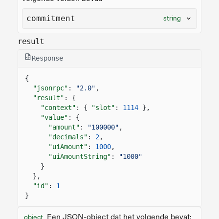
commitment
string
result
Response
{
"jsonrpc"
:
"2.0"
,
"result"
: {
"context"
: {
"slot"
:
1114
},
"value"
: {
"amount"
:
"100000"
,
"decimals"
:
2
,
"uiAmount"
:
1000
,
"uiAmountString"
:
"1000"
}
},
"id"
:
1
}
Een JSON-object dat het volgende bevat:
object