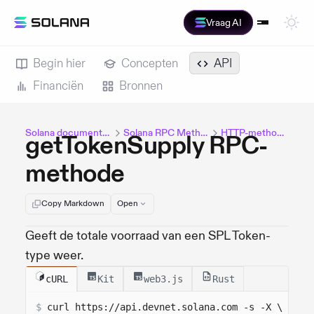
Vraag AI
Begin hier
Concepten
API
Financiën
Bronnen
Solana documentatie
Solana RPC Methods
HTTP-methoden
getTokenSupply RPC-
methode
Copy Markdown
Open
Geeft de totale voorraad van een SPL Token-
type weer.
cURL
Kit
web3.js
Rust
$
curl 
https://api.devnet.solana.com
 -s -X \