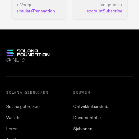
Vorige
Volgende
simulateTransaction
accountSubscribe
NL
SOLANA GEBRUIKEN
BOUWEN
Solana gebruiken
Ontwikkelaarshub
Wallets
Documentatie
Leren
Sjablonen