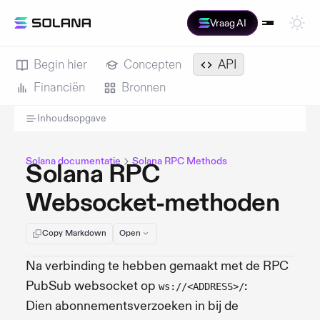
Vraag AI
Begin hier
Concepten
API
Financiën
Bronnen
Inhoudsopgave
Solana documentatie
Solana RPC Methods
Solana RPC
Websocket-methoden
Copy Markdown
Open
Na verbinding te hebben gemaakt met de RPC
PubSub websocket op
:
ws://<ADDRESS>/
Dien abonnementsverzoeken in bij de