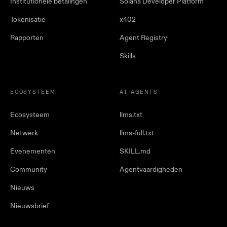
Institutionele betalingen
Solana Developer Platform
Tokenisatie
x402
Rapporten
Agent Registry
Skills
ECOSYSTEEM
AI-AGENTS
Ecosysteem
llms.txt
Netwerk
llms-full.txt
Evenementen
SKILL.md
Community
Agentvaardigheden
Nieuws
Nieuwsbrief