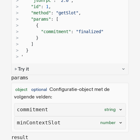
>
"jsonrpc"
:
"2.0"
,
>
"id"
:
1
,
>
"method"
:
"getSlot"
,
>
"params"
: [
>
{
>
"commitment"
:
"finalized"
>
}
>
]
>
}
>
'
Try it
params
Configuratie-object met de
object
optional
volgende velden:
commitment
string
minContextSlot
number
result