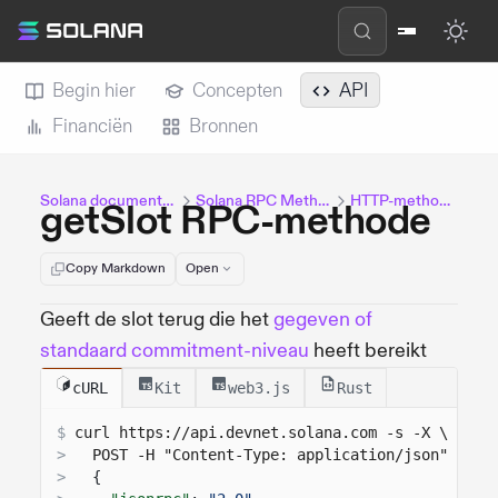
Begin hier
Concepten
API
Financiën
Bronnen
Solana documentatie
Solana RPC Methods
HTTP-methoden
getSlot RPC-methode
Copy Markdown
Open
Geeft de slot terug die het
gegeven of
standaard commitment-niveau
heeft bereikt
cURL
Kit
web3.js
Rust
$
curl 
https://api.devnet.solana.com
 -s -X \
>
  POST -H "Content-Type: application/json" -d '
>
{