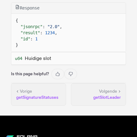
Response
{
"jsonrpc"
:
"2.0"
,
"result"
:
1234
,
"id"
:
1
}
Huidige slot
u64
Is this page helpful?
Vorige
Volgende
getSignatureStatuses
getSlotLeader