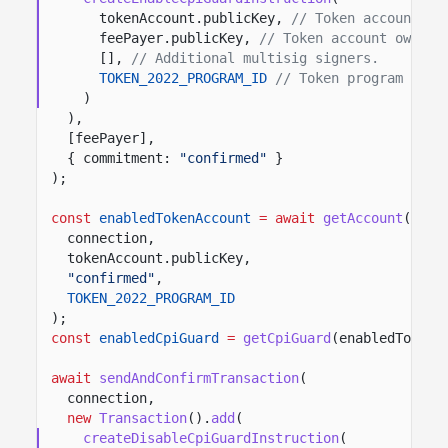
tokenAccount.publicKey,
// Token account th
feePayer.publicKey,
// Token account owner 
[],
// Additional multisig signers.
TOKEN_2022_PROGRAM_ID
// Token program that
)
),
[feePayer],
{ commitment:
"confirmed"
}
);
const
enabledTokenAccount
= await
getAccount
(
connection,
tokenAccount.publicKey,
"confirmed"
,
TOKEN_2022_PROGRAM_ID
);
const
enabledCpiGuard
=
getCpiGuard
(enabledTokenA
await
sendAndConfirmTransaction
(
connection,
new
Transaction
().
add
(
createDisableCpiGuardInstruction
(