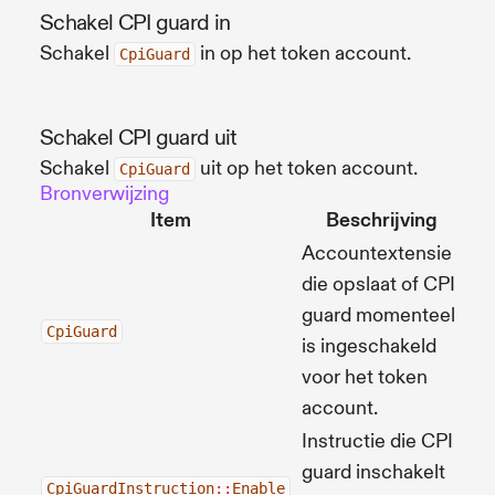
Schakel CPI guard in
Schakel
in op het token account.
CpiGuard
Schakel CPI guard uit
Schakel
uit op het token account.
CpiGuard
Bronverwijzing
Item
Beschrijving
Br
Accountextensie
die opslaat of CPI
guard momenteel
Bro
CpiGuard
is ingeschakeld
voor het token
account.
Instructie die CPI
guard inschakelt
Bro
CpiGuardInstruction
::
Enable