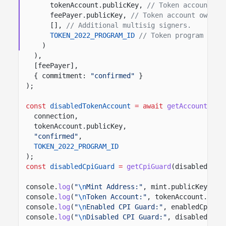
tokenAccount.publicKey,
// Token account th
feePayer.publicKey,
// Token account owner 
[],
// Additional multisig signers.
TOKEN_2022_PROGRAM_ID
// Token program that
)
),
[feePayer],
{ commitment:
"confirmed"
}
);
const
disabledTokenAccount
= await
getAccount
(
connection,
tokenAccount.publicKey,
"confirmed"
,
TOKEN_2022_PROGRAM_ID
);
const
disabledCpiGuard
=
getCpiGuard
(disabledToke
console.
log
(
"
\n
Mint Address:"
, mint.publicKey.
toB
console.
log
(
"
\n
Token Account:"
, tokenAccount.publ
console.
log
(
"
\n
Enabled CPI Guard:"
, enabledCpiGua
console.
log
(
"
\n
Disabled CPI Guard:"
, disabledCpiG