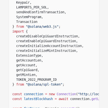
Keypair,
LAMPORTS_PER_SOL,
sendAndConfirmTransaction,
SystemProgram,
Transaction
}
from
"@solana/web3.js"
;
import
{
createDisableCpiGuardInstruction,
createEnableCpiGuardInstruction,
createInitializeAccountInstruction,
createInitializeMintInstruction,
ExtensionType,
getAccountLen,
getAccount,
getCpiGuard,
getMintLen,
TOKEN_2022_PROGRAM_ID
}
from
"@solana/spl-token"
;
const
connection
= new
Connection
(
"http://localho
const
latestBlockhash
= await
connection.
getLates