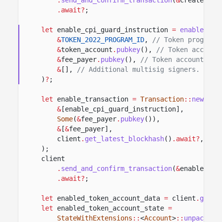
.await?
;
let
enable_cpi_guard_instruction
=
enable_cpi
&
TOKEN_2022_PROGRAM_ID
,
// Token program 
&
token_account
.
pubkey
(),
// Token account
&
fee_payer
.
pubkey
(),
// Token account own
&
[],
// Additional multisig signers.
)
?
;
let
enable_transaction
=
Transaction
::
new_sig
&
[enable_cpi_guard_instruction],
Some
(
&
fee_payer
.
pubkey
()),
&
[
&
fee_payer],
client
.
get_latest_blockhash
()
.await?
,
);
client
.
send_and_confirm_transaction
(
&
enable_tra
.await?
;
let
enabled_token_account_data
=
client
.
get_a
let
enabled_token_account_state
=
StateWithExtensions
::
<
Account
>
::
unpack
(
&
e