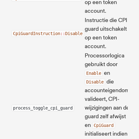
op een token
account.
Instructie die CPI
guard uitschakelt
Bro
CpiGuardInstruction
::
Disable
op een token
account.
Processorlogica
gebruikt door
en
Enable
die
Disable
accounteigendom
valideert, CPI-
wijzigingen aan de
Bro
process_toggle_cpi_guard
guard zelf afwijst
en
CpiGuard
initialiseert indien