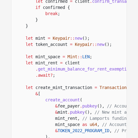
let
confirmed
=
client
.
confirm_transactio
if
confirmed {
break
;
}
}
let
mint
=
Keypair
::
new
();
let
token_account
=
Keypair
::
new
();
let
mint_space
=
Mint
::
LEN
;
let
mint_rent
=
client
.
get_minimum_balance_for_rent_exemption
(m
.await?
;
let
create_mint_transaction
=
Transaction
::
ne
&
[
create_account
(
&
fee_payer
.
pubkey
(),
// Account f
&
mint
.
pubkey
(),
// New mint accou
mint_rent,
// Lamports funding th
mint_space
as
u64
,
// Account siz
&
TOKEN_2022_PROGRAM_ID
,
// Progra
),