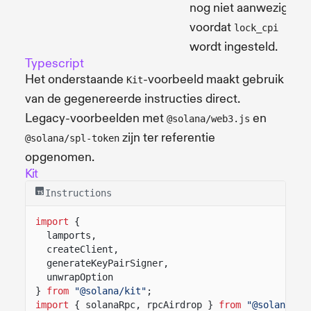
nog niet aanwezig
voordat
lock_cpi
wordt ingesteld.
Typescript
Het onderstaande
-voorbeeld maakt gebruik
Kit
van de gegenereerde instructies direct.
Legacy-voorbeelden met
en
@solana/web3.js
zijn ter referentie
@solana/spl-token
opgenomen.
Kit
Instructions
import
{
lamports,
createClient,
generateKeyPairSigner,
unwrapOption
}
from
"@solana/kit"
;
import
{ solanaRpc, rpcAirdrop }
from
"@solana/ki