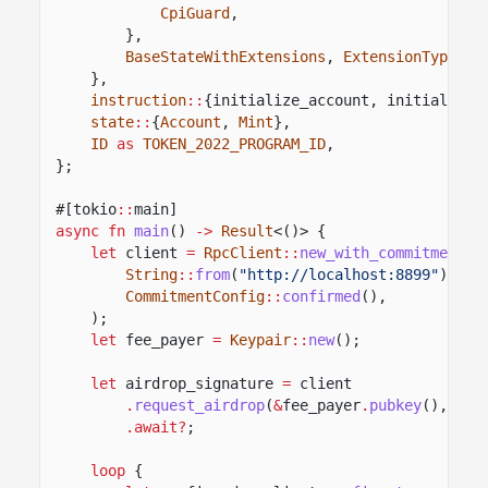
CpiGuard
,
},
BaseStateWithExtensions
,
ExtensionType
,
S
},
instruction
::
{initialize_account, initialize_
state
::
{
Account
,
Mint
},
ID
as
TOKEN_2022_PROGRAM_ID
,
};
#[tokio
::
main]
async fn
main
()
->
Result
<()> {
let
client
=
RpcClient
::
new_with_commitment
(
String
::
from
(
"http://localhost:8899"
),
CommitmentConfig
::
confirmed
(),
);
let
fee_payer
=
Keypair
::
new
();
let
airdrop_signature
=
client
.
request_airdrop
(
&
fee_payer
.
pubkey
(),
5_0
.await?
;
loop
{