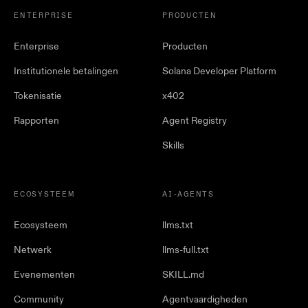
ENTERPRISE
PRODUCTEN
Enterprise
Producten
Institutionele betalingen
Solana Developer Platform
Tokenisatie
x402
Rapporten
Agent Registry
Skills
ECOSYSTEEM
AI-AGENTS
Ecosysteem
llms.txt
Netwerk
llms-full.txt
Evenementen
SKILL.md
Community
Agentvaardigheden