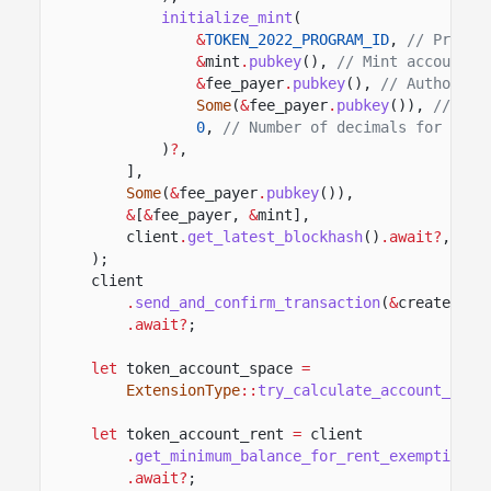
initialize_mint
(
&
TOKEN_2022_PROGRAM_ID
,
// Progra
&
mint
.
pubkey
(),
// Mint account t
&
fee_payer
.
pubkey
(),
// Authority
Some
(
&
fee_payer
.
pubkey
()),
// Aut
0
,
// Number of decimals for the 
)
?
,
],
Some
(
&
fee_payer
.
pubkey
()),
&
[
&
fee_payer,
&
mint],
client
.
get_latest_blockhash
()
.await?
,
);
client
.
send_and_confirm_transaction
(
&
create_min
.await?
;
let
token_account_space
=
ExtensionType
::
try_calculate_account_len
:
let
token_account_rent
=
client
.
get_minimum_balance_for_rent_exemption
(t
.await?
;