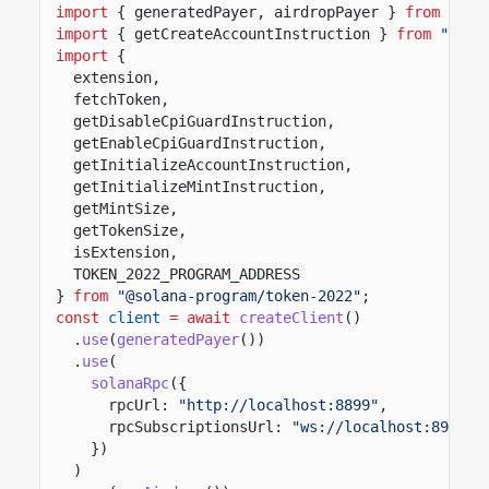
import
{ generatedPayer, airdropPayer }
from
"@so
import
{ getCreateAccountInstruction }
from
"@sol
import
{
extension,
fetchToken,
getDisableCpiGuardInstruction,
getEnableCpiGuardInstruction,
getInitializeAccountInstruction,
getInitializeMintInstruction,
getMintSize,
getTokenSize,
isExtension,
TOKEN_2022_PROGRAM_ADDRESS
}
from
"@solana-program/token-2022"
;
const
client
= await
createClient
()
.
use
(
generatedPayer
())
.
use
(
solanaRpc
({
rpcUrl:
"http://localhost:8899"
,
rpcSubscriptionsUrl:
"ws://localhost:8900"
})
)