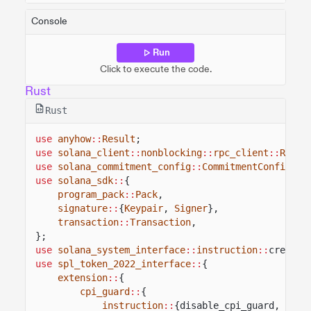
Console
Run
Click to execute the code.
Rust
Rust
use
anyhow
::
Result
;
use
solana_client
::
nonblocking
::
rpc_client
::
RpcCl
use
solana_commitment_config
::
CommitmentConfig
;
use
solana_sdk
::
{
program_pack
::
Pack
,
signature
::
{
Keypair
,
Signer
},
transaction
::
Transaction
,
};
use
solana_system_interface
::
instruction
::
create_
use
spl_token_2022_interface
::
{
extension
::
{
cpi_guard
::
{
instruction
::
{disable_cpi_guard, enab