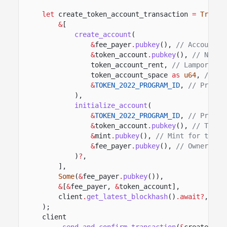
let
create_token_account_transaction
=
Transa
&
[
create_account
(
&
fee_payer
.
pubkey
(),
// Account f
&
token_account
.
pubkey
(),
// New t
token_account_rent,
// Lamports f
token_account_space
as
u64
,
// Ac
&
TOKEN_2022_PROGRAM_ID
,
// Progra
),
initialize_account
(
&
TOKEN_2022_PROGRAM_ID
,
// Progra
&
token_account
.
pubkey
(),
// Token
&
mint
.
pubkey
(),
// Mint for the t
&
fee_payer
.
pubkey
(),
// Owner all
)
?
,
],
Some
(
&
fee_payer
.
pubkey
()),
&
[
&
fee_payer,
&
token_account],
client
.
get_latest_blockhash
()
.await?
,
);
client
.
send_and_confirm_transaction
(
&
create_tok