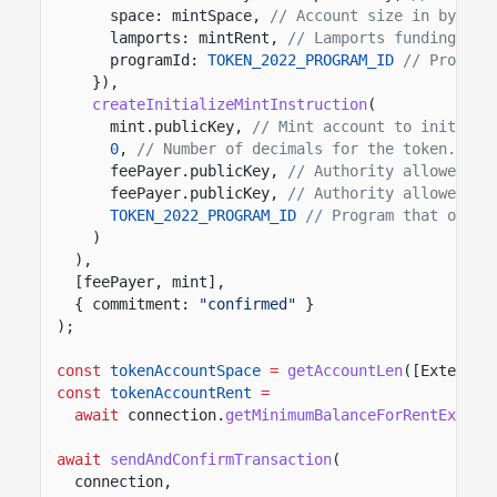
space: mintSpace,
// Account size in bytes 
lamports: mintRent,
// Lamports funding the
programId:
TOKEN_2022_PROGRAM_ID
// Program
}),
createInitializeMintInstruction
(
mint.publicKey,
// Mint account to initiali
0
,
// Number of decimals for the token.
feePayer.publicKey,
// Authority allowed to
feePayer.publicKey,
// Authority allowed to
TOKEN_2022_PROGRAM_ID
// Program that owns 
)
),
[feePayer, mint],
{ commitment:
"confirmed"
}
);
const
tokenAccountSpace
=
getAccountLen
([Extensio
const
tokenAccountRent
=
await
connection.
getMinimumBalanceForRentExempt
await
sendAndConfirmTransaction
(
connection,