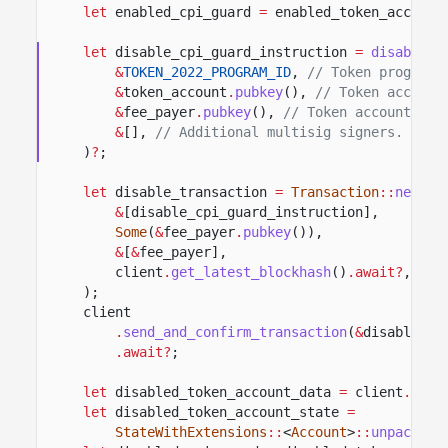
let
enabled_cpi_guard
=
enabled_token_account
let
disable_cpi_guard_instruction
=
disable_c
&
TOKEN_2022_PROGRAM_ID
,
// Token program 
&
token_account
.
pubkey
(),
// Token account
&
fee_payer
.
pubkey
(),
// Token account own
&
[],
// Additional multisig signers.
)
?
;
let
disable_transaction
=
Transaction
::
new_si
&
[disable_cpi_guard_instruction],
Some
(
&
fee_payer
.
pubkey
()),
&
[
&
fee_payer],
client
.
get_latest_blockhash
()
.await?
,
);
client
.
send_and_confirm_transaction
(
&
disable_tr
.await?
;
let
disabled_token_account_data
=
client
.
get_
let
disabled_token_account_state
=
StateWithExtensions
::
<
Account
>
::
unpack
(
&
d