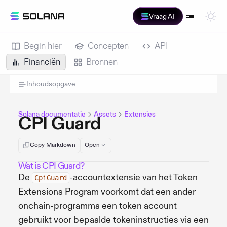
Vraag AI
Begin hier
Concepten
API
Financiën
Bronnen
Inhoudsopgave
Solana documentatie
Assets
Extensies
CPI Guard
Copy Markdown
Open
Wat is CPI Guard?
De
-accountextensie van het Token
CpiGuard
Extensions Program voorkomt dat een ander
onchain-programma een token account
gebruikt voor bepaalde tokeninstructies via een