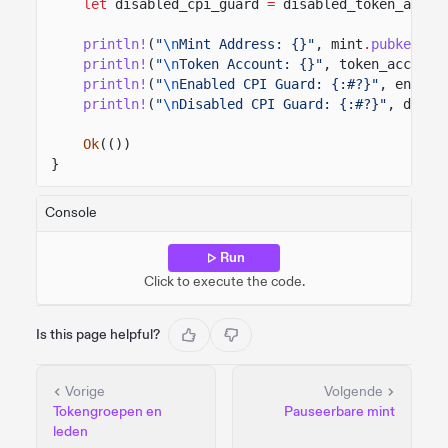
let
disabled_cpi_guard
=
disabled_token_accou
println!
(
"
\n
Mint Address: {}"
, mint
.
pubkey
())
println!
(
"
\n
Token Account: {}"
, token_account
println!
(
"
\n
Enabled CPI Guard: {:#?}"
, enable
println!
(
"
\n
Disabled CPI Guard: {:#?}"
, disab
Ok
(())
}
Console
Run
Click to execute the code.
Is this page helpful?
Vorige
Volgende
Tokengroepen en
Pauseerbare mint
leden