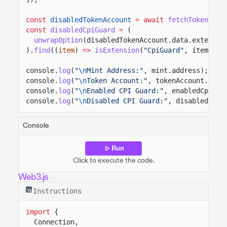
const
disabledTokenAccount
= await
fetchToken
(cli
const
disabledCpiGuard
=
(
unwrapOption
(disabledTokenAccount.data.extensio
).
find
((
item
)
=>
isExtension
(
"CpiGuard"
, item));
console.
log
(
"
\n
Mint Address:"
, mint.address);
console.
log
(
"
\n
Token Account:"
, tokenAccount.addr
console.
log
(
"
\n
Enabled CPI Guard:"
, enabledCpiGua
console.
log
(
"
\n
Disabled CPI Guard:"
, disabledCpiG
Console
Run
Click to execute the code.
Web3.js
Instructions
import
{
Connection,