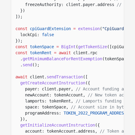
freezeAuthority: client.payer.address
// Auth
})
]);
const
cpiGuardExtension
=
extension
(
"CpiGuard"
, {
lockCpi:
false
});
const
tokenSpace
=
BigInt
(
getTokenSize
([cpiGuardE
const
tokenRent
= await
client.rpc
.
getMinimumBalanceForRentExemption
(tokenSpace)
.
send
();
await
client.
sendTransaction
([
getCreateAccountInstruction
({
payer: client.payer,
// Account funding accou
newAccount: tokenAccount,
// New token accoun
lamports: tokenRent,
// Lamports funding the 
space: tokenSpace,
// Account size in bytes f
programAddress:
TOKEN_2022_PROGRAM_ADDRESS
//
}),
getInitializeAccountInstruction
({
account: tokenAccount.address,
// Token accou