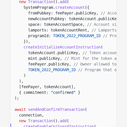
new
Transaction
().
add
(
SystemProgram.
createAccount
({
fromPubkey: feePayer.publicKey,
// Account 
newAccountPubkey: tokenAccount.publicKey,
/
space: tokenAccountSpace,
// Account size i
lamports: tokenAccountRent,
// Lamports fun
programId:
TOKEN_2022_PROGRAM_ID
// Program
}),
createInitializeAccountInstruction
(
tokenAccount.publicKey,
// Token account to
mint.publicKey,
// Mint for the token accou
feePayer.publicKey,
// Owner allowed to con
TOKEN_2022_PROGRAM_ID
// Program that owns 
)
),
[feePayer, tokenAccount],
{ commitment:
"confirmed"
}
);
await
sendAndConfirmTransaction
(
connection,
new
Transaction
().
add
(
createEnableCpiGuardInstruction
(