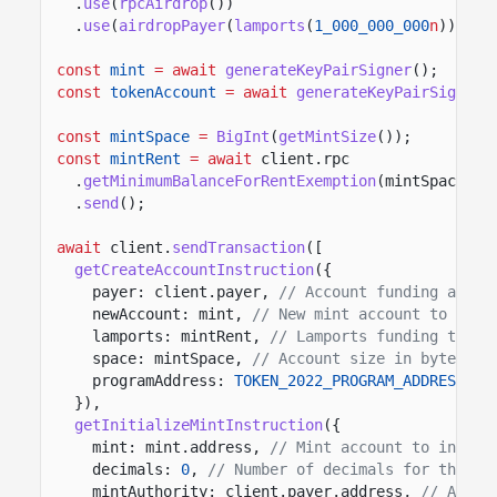
.
use
(
rpcAirdrop
())
.
use
(
airdropPayer
(
lamports
(
1_000_000_000
n
)));
const
mint
= await
generateKeyPairSigner
();
const
tokenAccount
= await
generateKeyPairSigner
(
const
mintSpace
=
BigInt
(
getMintSize
());
const
mintRent
= await
client.rpc
.
getMinimumBalanceForRentExemption
(mintSpace)
.
send
();
await
client.
sendTransaction
([
getCreateAccountInstruction
({
payer: client.payer,
// Account funding accou
newAccount: mint,
// New mint account to crea
lamports: mintRent,
// Lamports funding the m
space: mintSpace,
// Account size in bytes fo
programAddress:
TOKEN_2022_PROGRAM_ADDRESS
//
}),
getInitializeMintInstruction
({
mint: mint.address,
// Mint account to initia
decimals:
0
,
// Number of decimals for the to
mintAuthority: client.payer.address,
// Autho