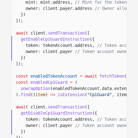
mint: mint.address,
// Mint for the token acc
owner: client.payer.address
// Owner allowed 
})
]);
await
client.
sendTransaction
([
getEnableCpiGuardInstruction
({
token: tokenAccount.address,
// Token account
owner: client.payer
// Token account owner au
})
]);
const
enabledTokenAccount
= await
fetchToken
(clie
const
enabledCpiGuard
=
(
unwrapOption
(enabledTokenAccount.data.extension
).
find
((
item
)
=>
isExtension
(
"CpiGuard"
, item));
await
client.
sendTransaction
([
getDisableCpiGuardInstruction
({
token: tokenAccount.address,
// Token account
owner: client.payer
// Token account owner au
})
]);