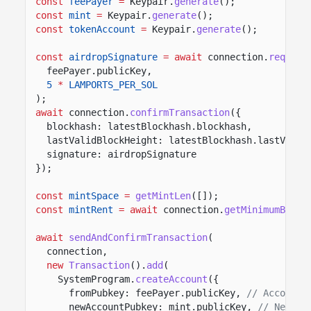
const
feePayer
=
Keypair.
generate
();
const
mint
=
Keypair.
generate
();
const
tokenAccount
=
Keypair.
generate
();
const
airdropSignature
= await
connection.
request
feePayer.publicKey,
5
*
LAMPORTS_PER_SOL
);
await
connection.
confirmTransaction
({
blockhash: latestBlockhash.blockhash,
lastValidBlockHeight: latestBlockhash.lastValid
signature: airdropSignature
});
const
mintSpace
=
getMintLen
([]);
const
mintRent
= await
connection.
getMinimumBalan
await
sendAndConfirmTransaction
(
connection,
new
Transaction
().
add
(
SystemProgram.
createAccount
({
fromPubkey: feePayer.publicKey,
// Account 
newAccountPubkey: mint.publicKey,
// New mi