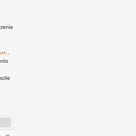
rzenia
.
int
onto
yszłe