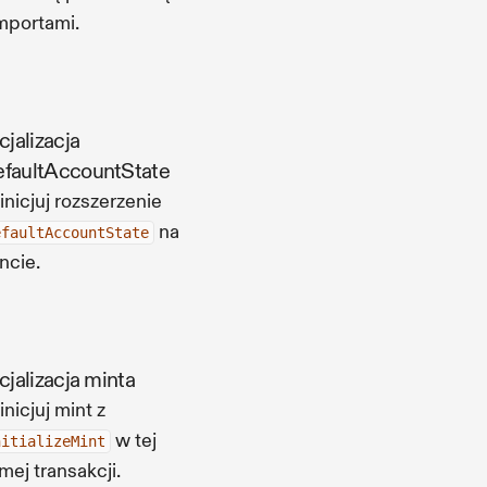
mportami.
icjalizacja
faultAccountState
inicjuj rozszerzenie
na
efaultAccountState
ncie.
icjalizacja minta
inicjuj mint z
w tej
nitializeMint
mej transakcji.