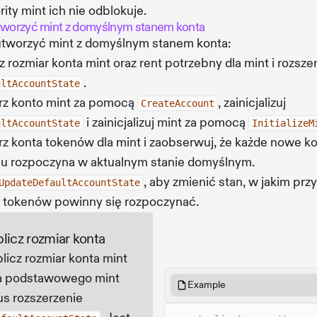
rity mint ich nie odblokuje.
tworzyć mint z domyślnym stanem konta
tworzyć mint z domyślnym stanem konta:
z rozmiar konta mint oraz rent potrzebny dla mint i rozsze
.
ultAccountState
rz konto mint za pomocą
, zainicjalizuj
CreateAccount
i zainicjalizuj mint za pomocą
ultAccountState
InitializeM
z konta tokenów dla mint i zaobserwuj, że każde nowe k
u rozpoczyna w aktualnym stanie domyślnym.
, aby zmienić stan, w jakim prz
UpdateDefaultAccountState
 tokenów powinny się rozpoczynać.
licz rozmiar konta
licz rozmiar konta mint
a podstawowego mint
Example
us rozszerzenie