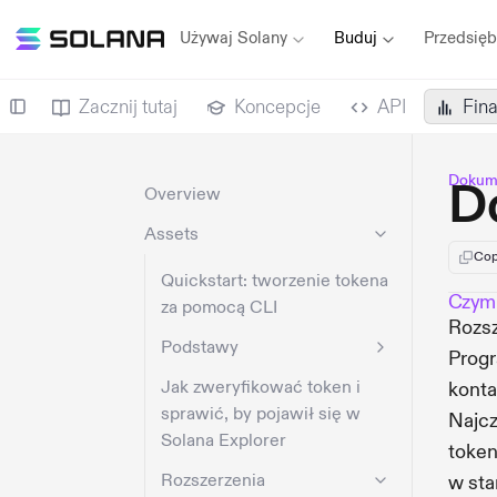
Używaj Solany
Buduj
Przedsięb
Zacznij tutaj
Koncepcje
API
Fin
Dokume
D
Overview
Assets
Cop
Quickstart: tworzenie tokena
Czym 
za pomocą CLI
Rozsz
Podstawy
Prog
Jak zweryfikować token i
konta
sprawić, by pojawił się w
Najcz
Solana Explorer
token
Rozszerzenia
w sta