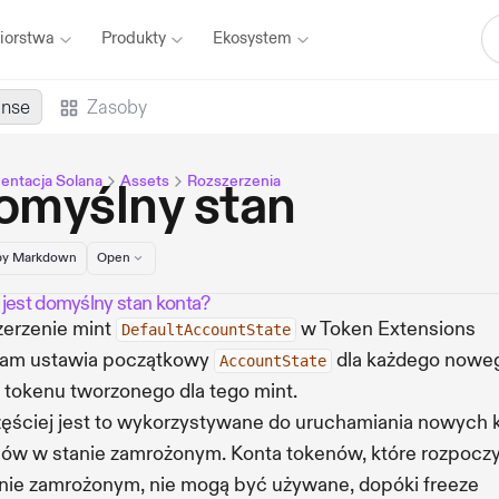
iorstwa
Produkty
Ekosystem
anse
Zasoby
ntacja Solana
Assets
Rozszerzenia
omyślny stan
y Markdown
Open
jest domyślny stan konta?
erzenie mint
w Token Extensions
DefaultAccountState
ram ustawia początkowy
dla każdego nowe
AccountState
 tokenu tworzonego dla tego mint.
ęściej jest to wykorzystywane do uruchamiania nowych 
ów w stanie zamrożonym. Konta tokenów, które rozpocz
nie zamrożonym, nie mogą być używane, dopóki freeze