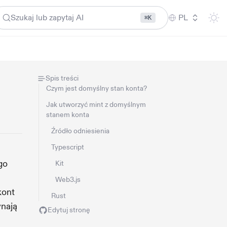
Szukaj lub zapytaj AI
PL
⌘K
Spis treści
Czym jest domyślny stan konta?
Jak utworzyć mint z domyślnym
stanem konta
Źródło odniesienia
Typescript
go
Kit
Web3.js
kont
Rust
ynają
Edytuj stronę