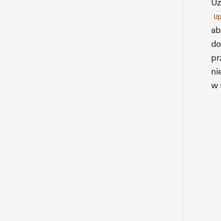
Uż
U
ab
do
pr
ni
w 