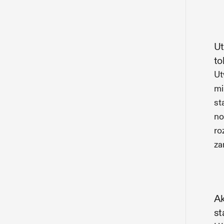
Ut
t
Ut
mi
st
no
ro
za
Ak
st