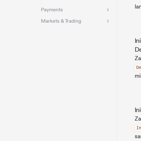
la
Payments
Markets & Trading
In
De
Za
D
mi
In
Za
I
sa