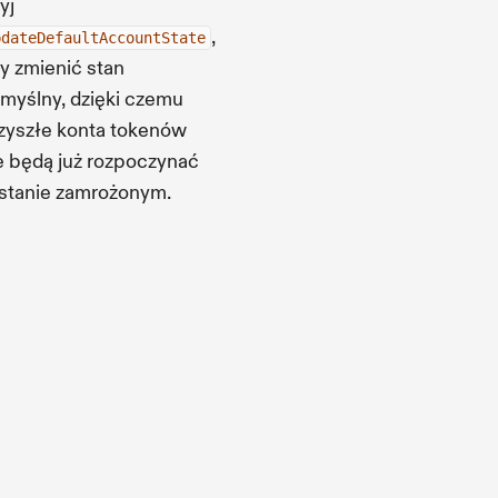
yj
,
pdateDefaultAccountState
y zmienić stan
myślny, dzięki czemu
zyszłe konta tokenów
e będą już rozpoczynać
stanie zamrożonym.