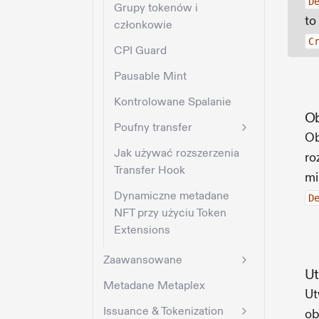
D
Grupy tokenów i
to
członkowie
C
CPI Guard
Pausable Mint
Kontrolowane Spalanie
Ob
Poufny transfer
Ob
Jak używać rozszerzenia
ro
Transfer Hook
mi
Dynamiczne metadane
D
NFT przy użyciu Token
Extensions
Zaawansowane
Ut
Metadane Metaplex
Ut
Issuance & Tokenization
ob