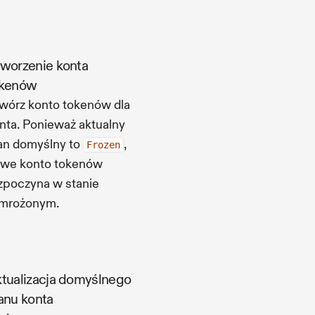
worzenie konta
okenów
wórz konto tokenów dla
nta. Ponieważ aktualny
an domyślny to
,
Frozen
we konto tokenów
zpoczyna w stanie
mrożonym.
tualizacja domyślnego
anu konta