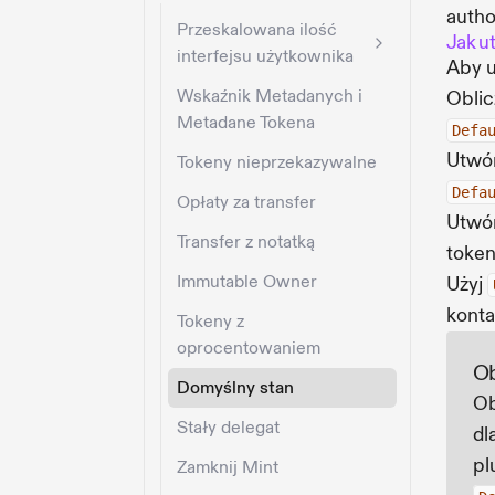
autho
Przeskalowana ilość
Jak u
interfejsu użytkownika
Aby u
Wskaźnik Metadanych i
Oblic
Metadane Tokena
Defa
Utwó
Tokeny nieprzekazywalne
Defa
Opłaty za transfer
Utwór
Transfer z notatką
token
Immutable Owner
Użyj
konta
Tokeny z
oprocentowaniem
Ob
Domyślny stan
Ob
Stały delegat
dl
pl
Zamknij Mint