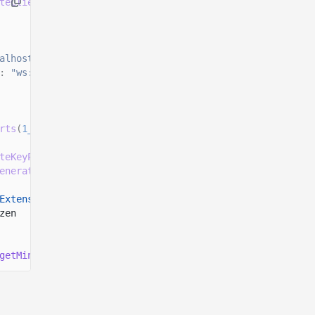
teClient
()
alhost:8899"
,
:
"ws://localhost:8900"
rts
(
1_000_000_000
n
)));
teKeyPairSigner
();
enerateKeyPairSigner
();
Extension
=
extension
(
"DefaultAccountState"
, {
zen
getMintSize
([defaultAccountStateExtension]));