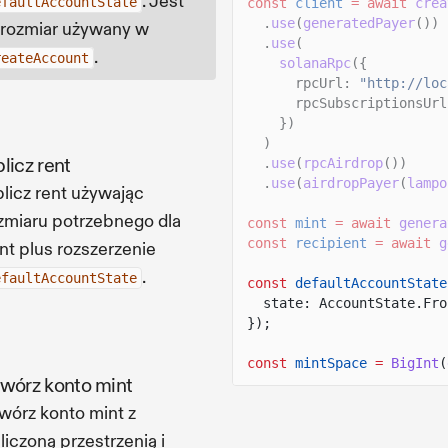
. Jest
efaultAccountState
const
client
= await
crea
.
use
(
generatedPayer
())
 rozmiar używany w
.
use
(
.
reateAccount
solanaRpc
({
rpcUrl:
"http://loc
rpcSubscriptionsUrl
})
)
licz rent
.
use
(
rpcAirdrop
())
.
use
(
airdropPayer
(
lampo
licz rent używając
zmiaru potrzebnego dla
const
mint
= await
genera
const
recipient
= await
g
nt plus rozszerzenie
.
efaultAccountState
const
defaultAccountState
state: AccountState.Fro
});
const
mintSpace
=
BigInt
(
wórz konto mint
wórz konto mint z
liczoną przestrzenią i