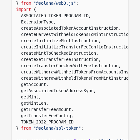
}
from
"@solana/web3.js"
;
import
{
ASSOCIATED_TOKEN_PROGRAM_ID,
ExtensionType,
createAssociatedTokenAccountInstruction,
createHarvestWithheldTokensToMintInstruction,
createInitializeMintInstruction,
createInitializeTransferFeeConfigInstruction,
createMintToCheckedInstruction,
createSetTransferFeeInstruction,
createTransferCheckedWithFeeInstruction,
createWithdrawWithheldTokensFromAccountsInstruc
createWithdrawWithheldTokensFromMintInstruction
getAccount,
getAssociatedTokenAddressSync,
getMint,
getMintLen,
getTransferFeeAmount,
getTransferFeeConfig,
TOKEN_2022_PROGRAM_ID
}
from
"@solana/spl-token"
;