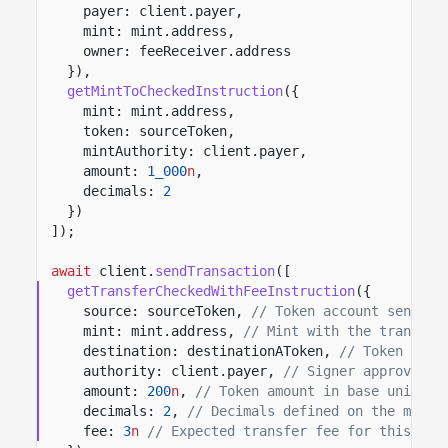
payer: client.payer,
mint: mint.address,
owner: feeReceiver.address
}),
getMintToCheckedInstruction
({
mint: mint.address,
token: sourceToken,
mintAuthority: client.payer,
amount:
1_000
n
,
decimals:
2
})
]);
await
client.
sendTransaction
([
getTransferCheckedWithFeeInstruction
({
source: sourceToken,
// Token account sending
mint: mint.address,
// Mint with the transfer
destination: destinationAToken,
// Token acco
authority: client.payer,
// Signer approving 
amount:
200
n
,
// Token amount in base units.
decimals:
2
,
// Decimals defined on the mint.
fee:
3
n
// Expected transfer fee for this tra