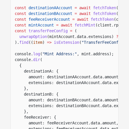
const
destinationAAccount
= await
fetchToken
(clie
const
destinationBAccount
= await
fetchToken
(clie
const
feeReceiverAccount
= await
fetchToken
(clien
const
mintAccount
= await
fetchMint
(client.rpc, m
const
transferFeeConfig
=
(
unwrapOption
(mintAccount.data.extensions)
??
[]
).
find
((
item
)
=>
isExtension
(
"TransferFeeConfig"
,
console.
log
(
"Mint Address:"
, mint.address);
console.
dir
(
{
destinationA: {
amount: destinationAAccount.data.amount,
extensions: destinationAAccount.data.extens
},
destinationB: {
amount: destinationBAccount.data.amount,
extensions: destinationBAccount.data.extens
},
feeReceiver: {
amount: feeReceiverAccount.data.amount,
extensions: feeReceiverAccount.data.extensi