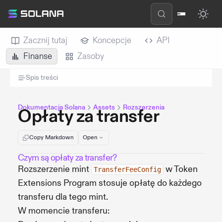
Zacznij tutaj
Koncepcje
API
Finanse
Zasoby
Spis treści
Dokumentacja Solana
Assets
Rozszerzenia
Opłaty za transfer
Copy Markdown
Open
Czym są opłaty za transfer?
Rozszerzenie mint
w Token
TransferFeeConfig
Extensions Program stosuje opłatę do każdego
transferu dla tego mint.
W momencie transferu: