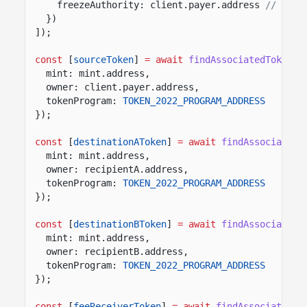
freezeAuthority: client.payer.address
// Auth
})
]);
const
[
sourceToken
]
= await
findAssociatedTokenPd
mint: mint.address,
owner: client.payer.address,
tokenProgram:
TOKEN_2022_PROGRAM_ADDRESS
});
const
[
destinationAToken
]
= await
findAssociatedT
mint: mint.address,
owner: recipientA.address,
tokenProgram:
TOKEN_2022_PROGRAM_ADDRESS
});
const
[
destinationBToken
]
= await
findAssociatedT
mint: mint.address,
owner: recipientB.address,
tokenProgram:
TOKEN_2022_PROGRAM_ADDRESS
});
const
[
feeReceiverToken
]
= await
findAssociatedTo