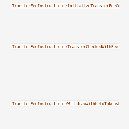
TransferFeeInstruction
::
InitializeTransferFeeConfi
TransferFeeInstruction
::
TransferCheckedWithFee
TransferFeeInstruction
::
WithdrawWithheldTokensFrom