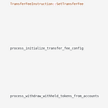
TransferFeeInstruction
::
SetTransferFee
process_initialize_transfer_fee_config
process_withdraw_withheld_tokens_from_accounts