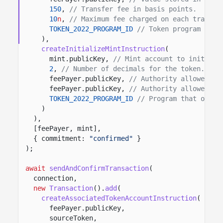
150
,
// Transfer fee in basis points.
10
n
,
// Maximum fee charged on each transfe
TOKEN_2022_PROGRAM_ID
// Token program that
),
createInitializeMintInstruction
(
mint.publicKey,
// Mint account to initiali
2
,
// Number of decimals for the token.
feePayer.publicKey,
// Authority allowed to
feePayer.publicKey,
// Authority allowed to
TOKEN_2022_PROGRAM_ID
// Program that owns 
)
),
[feePayer, mint],
{ commitment:
"confirmed"
}
);
await
sendAndConfirmTransaction
(
connection,
new
Transaction
().
add
(
createAssociatedTokenAccountInstruction
(
feePayer.publicKey,
sourceToken,