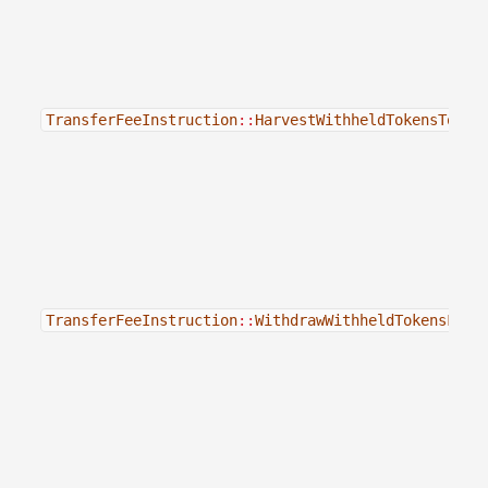
TransferFeeInstruction
::
HarvestWithheldTokensToMin
TransferFeeInstruction
::
WithdrawWithheldTokensFrom