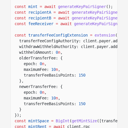
const
mint
= await
generateKeyPairSigner
();
const
recipientA
= await
generateKeyPairSigner
();
const
recipientB
= await
generateKeyPairSigner
();
const
feeReceiver
= await
generateKeyPairSigner
()
const
transferFeeConfigExtension
=
extension
(
"Tra
transferFeeConfigAuthority: client.payer.addres
withdrawWithheldAuthority: client.payer.address
withheldAmount:
0
n
,
olderTransferFee: {
epoch:
0
n
,
maximumFee:
10
n
,
transferFeeBasisPoints:
150
},
newerTransferFee: {
epoch:
0
n
,
maximumFee:
10
n
,
transferFeeBasisPoints:
150
}
});
const
mintSpace
=
BigInt
(
getMintSize
([transferFee
const
mintRent
= await
client.rpc