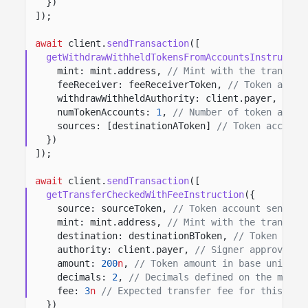
})
]);
await
client.
sendTransaction
([
getWithdrawWithheldTokensFromAccountsInstructio
mint: mint.address,
// Mint with the transfer
feeReceiver: feeReceiverToken,
// Token accou
withdrawWithheldAuthority: client.payer,
// S
numTokenAccounts:
1
,
// Number of token accou
sources: [destinationAToken]
// Token account
})
]);
await
client.
sendTransaction
([
getTransferCheckedWithFeeInstruction
({
source: sourceToken,
// Token account sending
mint: mint.address,
// Mint with the transfer
destination: destinationBToken,
// Token acco
authority: client.payer,
// Signer approving 
amount:
200
n
,
// Token amount in base units.
decimals:
2
,
// Decimals defined on the mint.
fee:
3
n
// Expected transfer fee for this tra
})