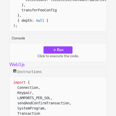
},
transferFeeConfig
},
{ depth:
null
}
);
Console
Run
Click to execute the code.
Web3.js
Instructions
import
{
Connection,
Keypair,
LAMPORTS_PER_SOL,
sendAndConfirmTransaction,
SystemProgram,
Transaction