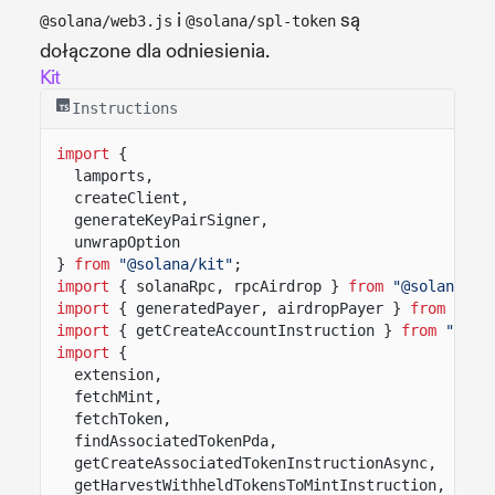
i
są
@solana/web3.js
@solana/spl-token
dołączone dla odniesienia.
Kit
Instructions
import
{
lamports,
createClient,
generateKeyPairSigner,
unwrapOption
}
from
"@solana/kit"
;
import
{ solanaRpc, rpcAirdrop }
from
"@solana/ki
import
{ generatedPayer, airdropPayer }
from
"@so
import
{ getCreateAccountInstruction }
from
"@sol
import
{
extension,
fetchMint,
fetchToken,
findAssociatedTokenPda,
getCreateAssociatedTokenInstructionAsync,
getHarvestWithheldTokensToMintInstruction,