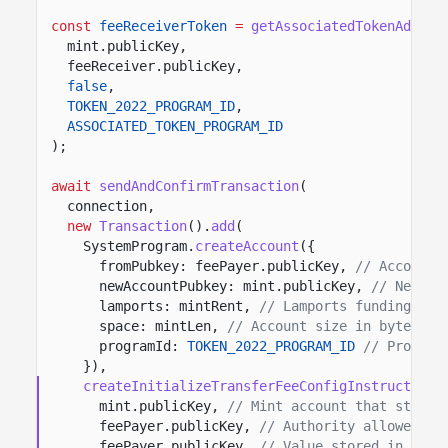
const
feeReceiverToken
=
getAssociatedTokenAddres
mint.publicKey,
feeReceiver.publicKey,
false
,
TOKEN_2022_PROGRAM_ID
,
ASSOCIATED_TOKEN_PROGRAM_ID
);
await
sendAndConfirmTransaction
(
connection,
new
Transaction
().
add
(
SystemProgram.
createAccount
({
fromPubkey: feePayer.publicKey,
// Account 
newAccountPubkey: mint.publicKey,
// New mi
lamports: mintRent,
// Lamports funding the
space: mintLen,
// Account size in bytes fo
programId:
TOKEN_2022_PROGRAM_ID
// Program
}),
createInitializeTransferFeeConfigInstruction
(
mint.publicKey,
// Mint account that stores
feePayer.publicKey,
// Authority allowed to
feePayer.publicKey,
// Value stored in the 