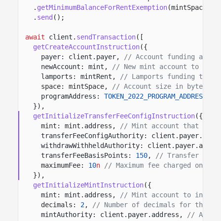
.
getMinimumBalanceForRentExemption
(mintSpace)
.
send
();
await
client.
sendTransaction
([
getCreateAccountInstruction
({
payer: client.payer,
// Account funding accou
newAccount: mint,
// New mint account to crea
lamports: mintRent,
// Lamports funding the m
space: mintSpace,
// Account size in bytes fo
programAddress:
TOKEN_2022_PROGRAM_ADDRESS
//
}),
getInitializeTransferFeeConfigInstruction
({
mint: mint.address,
// Mint account that stor
transferFeeConfigAuthority: client.payer.addr
withdrawWithheldAuthority: client.payer.addre
transferFeeBasisPoints:
150
,
// Transfer fee 
maximumFee:
10
n
// Maximum fee charged on eac
}),
getInitializeMintInstruction
({
mint: mint.address,
// Mint account to initia
decimals:
2
,
// Number of decimals for the to
mintAuthority: client.payer.address,
// Autho