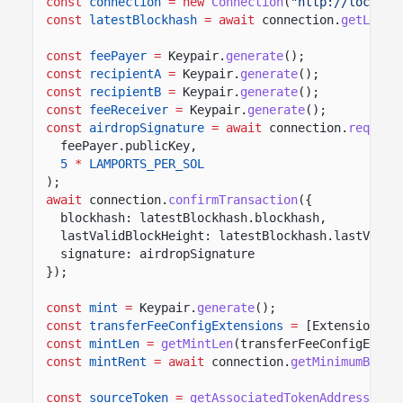
const
connection
= new
Connection
(
"http://localho
const
latestBlockhash
= await
connection.
getLates
const
feePayer
=
Keypair.
generate
();
const
recipientA
=
Keypair.
generate
();
const
recipientB
=
Keypair.
generate
();
const
feeReceiver
=
Keypair.
generate
();
const
airdropSignature
= await
connection.
request
feePayer.publicKey,
5
*
LAMPORTS_PER_SOL
);
await
connection.
confirmTransaction
({
blockhash: latestBlockhash.blockhash,
lastValidBlockHeight: latestBlockhash.lastValid
signature: airdropSignature
});
const
mint
=
Keypair.
generate
();
const
transferFeeConfigExtensions
=
[ExtensionTyp
const
mintLen
=
getMintLen
(transferFeeConfigExten
const
mintRent
= await
connection.
getMinimumBalan
const
sourceToken
=
getAssociatedTokenAddressSync