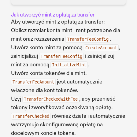
Jak utworzyć mint z opłatą za transfer
Aby utworzyć mint z opłatą za transfer:
Oblicz rozmiar konta mint i rent potrzebne dla
mint oraz rozszerzenia
.
TransferFeeConfig
Utwórz konto mint za pomocą
,
CreateAccount
zainicjalizuj
i zainicjalizuj
TransferFeeConfig
mint za pomocą
.
InitializeMint
Utwórz konta tokenów dla mint.
jest automatycznie
TransferFeeAmount
włączone dla kont tokenów.
Użyj
, aby przenieść
TransferCheckedWithFee
tokeny i zweryfikować oczekiwaną opłatę.
również działa i automatycznie
TransferChecked
wstrzymuje skonfigurowaną opłatę na
docelowym koncie tokena.