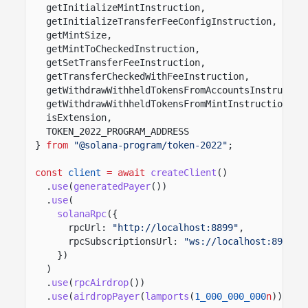
getInitializeMintInstruction,
getInitializeTransferFeeConfigInstruction,
getMintSize,
getMintToCheckedInstruction,
getSetTransferFeeInstruction,
getTransferCheckedWithFeeInstruction,
getWithdrawWithheldTokensFromAccountsInstructio
getWithdrawWithheldTokensFromMintInstruction,
isExtension,
TOKEN_2022_PROGRAM_ADDRESS
}
from
"@solana-program/token-2022"
;
const
client
= await
createClient
()
.
use
(
generatedPayer
())
.
use
(
solanaRpc
({
rpcUrl:
"http://localhost:8899"
,
rpcSubscriptionsUrl:
"ws://localhost:8900"
})
)
.
use
(
rpcAirdrop
())
.
use
(
airdropPayer
(
lamports
(
1_000_000_000
n
)));