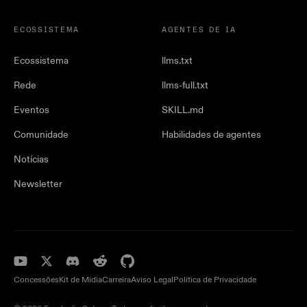
ECOSSISTEMA
AGENTES DE IA
Ecossistema
llms.txt
Rede
llms-full.txt
Eventos
SKILL.md
Comunidade
Habilidades de agentes
Notícias
Newsletter
Concessões
Kit de Mídia
Carreira
Aviso Legal
Política de Privacidade