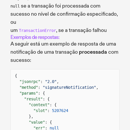
se a transação foi processada com
null
sucesso no nível de confirmação especificado,
ou
um
, se a transação falhou
TransactionError
Exemplos de respostas:
A seguir está um exemplo de resposta de uma
notificação de uma transação
processada
com
sucesso:
{
"jsonrpc"
:
"2.0"
,
"method"
:
"signatureNotification"
,
"params"
: {
"result"
: {
"context"
: {
"slot"
:
5207624
},
"value"
: {
"err"
:
null