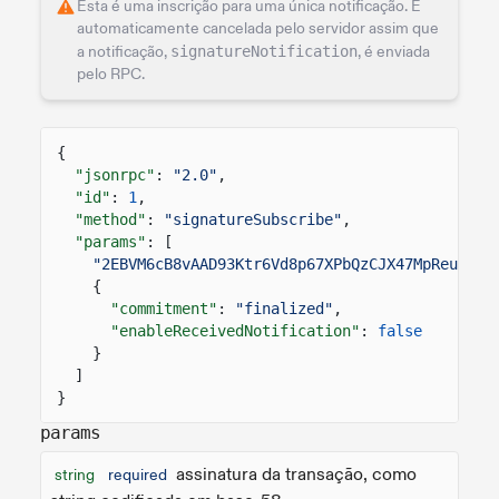
Esta é uma inscrição para uma única notificação. É
automaticamente cancelada pelo servidor assim que
a notificação,
signatureNotification
, é enviada
pelo RPC.
{
"jsonrpc"
:
"2.0"
,
"id"
:
1
,
"method"
:
"signatureSubscribe"
,
"params"
: [
"2EBVM6cB8vAAD93Ktr6Vd8p67XPbQzCJX47MpReuiCXJ
{
"commitment"
:
"finalized"
,
"enableReceivedNotification"
:
false
}
]
}
params
assinatura da transação, como
string
required