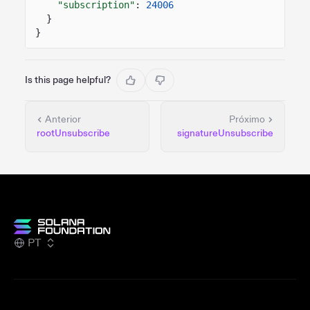
"subscription"
:
24006
}
}
Is this page helpful?
Anterior
Próximo
rootUnsubscribe
signatureUnsubscribe
PT