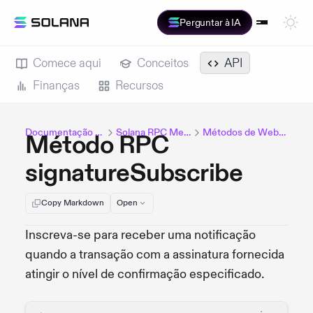
Perguntar à IA
Comece aqui
Conceitos
API
Finanças
Recursos
Documentação Solana
Solana RPC Methods
Métodos de Websocket
Método RPC
signatureSubscribe
Copy Markdown
Open
Inscreva-se para receber uma notificação
quando a transação com a assinatura fornecida
atingir o nível de confirmação especificado.