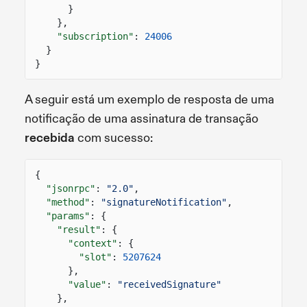
}
},
"subscription"
:
24006
}
}
A seguir está um exemplo de resposta de uma
notificação de uma assinatura de transação
recebida
com sucesso:
{
"jsonrpc"
:
"2.0"
,
"method"
:
"signatureNotification"
,
"params"
: {
"result"
: {
"context"
: {
"slot"
:
5207624
},
"value"
:
"receivedSignature"
},