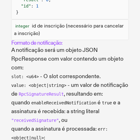
"id"
:
1
}
id de inscrição (necessário para cancelar
integer
a inscrição)
Formato de notificação:
A notificação será um objeto JSON
RpcResponse com valor contendo um objeto
com:
- O slot correspondente.
slot: <u64>
- um valor de notificação
value: <object|string>
de
, resultando em:
RpcSignatureResult
quando
é
e a
enableReceivedNotification
true
assinatura é recebida: a string literal
, ou
"receivedSignature"
quando a assinatura é processada:
err:
:
<object|null>