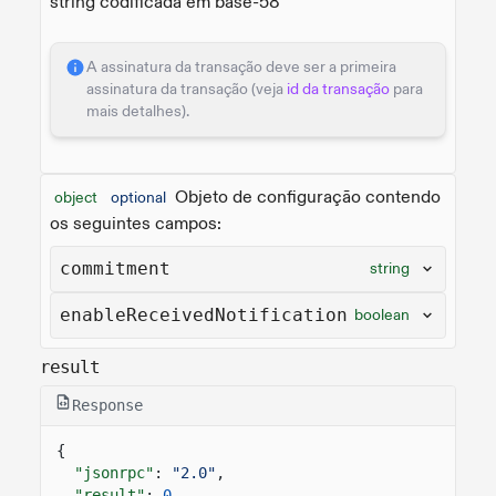
string codificada em base-58
A assinatura da transação deve ser a primeira
assinatura da transação (veja
id da transação
para
mais detalhes).
Objeto de configuração contendo
object
optional
os seguintes campos:
commitment
string
enableReceivedNotification
boolean
result
Response
{
"jsonrpc"
:
"2.0"
,
"result"
:
0
,