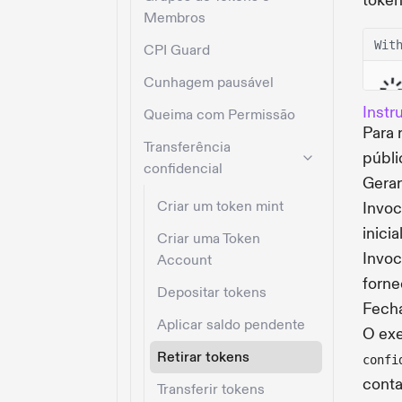
token
Membros
Wit
CPI Guard
Cunhagem pausável
Instr
Queima com Permissão
Para 
Transferência
públi
confidencial
Gerar
Criar um token mint
Invoc
inici
Criar uma Token
Invoc
Account
forne
Depositar tokens
Fecha
Aplicar saldo pendente
O exe
Retirar tokens
confi
conta
Transferir tokens