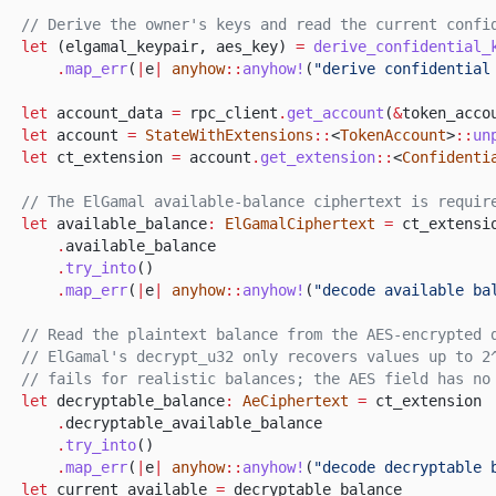
// Derive the owner's keys and read the current confi
let
(elgamal_keypair, aes_key)
=
derive_confidential_
.
map_err
(
|
e
|
anyhow
::
anyhow!
(
"derive confidential
let
account_data
=
rpc_client
.
get_account
(
&
token_acco
let
account
=
StateWithExtensions
::
<
TokenAccount
>
::
un
let
ct_extension
=
account
.
get_extension
::
<
Confidenti
// The ElGamal available-balance ciphertext is requir
let
available_balance
:
ElGamalCiphertext
=
ct_extensi
.
available_balance
.
try_into
()
.
map_err
(
|
e
|
anyhow
::
anyhow!
(
"decode available ba
// Read the plaintext balance from the AES-encrypted 
// ElGamal's decrypt_u32 only recovers values up to 2
// fails for realistic balances; the AES field has no
let
decryptable_balance
:
AeCiphertext
=
ct_extension
.
decryptable_available_balance
.
try_into
()
.
map_err
(
|
e
|
anyhow
::
anyhow!
(
"decode decryptable 
let
current_available
=
decryptable_balance