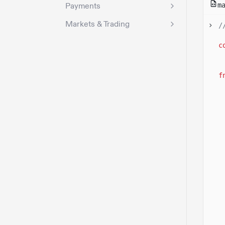
Payments
m
Markets & Trading
/
c
f