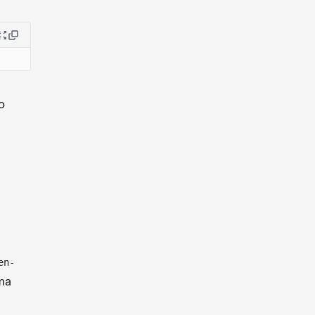
o
e
en-
ma