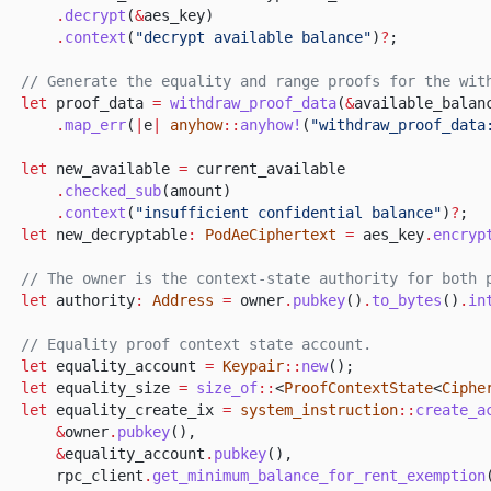
.
decrypt
(
&
aes_key)
.
context
(
"decrypt available balance"
)
?
;
// Generate the equality and range proofs for the wit
let
proof_data
=
withdraw_proof_data
(
&
available_balan
.
map_err
(
|
e
|
anyhow
::
anyhow!
(
"withdraw_proof_data
let
new_available
=
current_available
.
checked_sub
(amount)
.
context
(
"insufficient confidential balance"
)
?
;
let
new_decryptable
:
PodAeCiphertext
=
aes_key
.
encryp
// The owner is the context-state authority for both 
let
authority
:
Address
=
owner
.
pubkey
()
.
to_bytes
()
.
in
// Equality proof context state account.
let
equality_account
=
Keypair
::
new
();
let
equality_size
=
size_of
::
<
ProofContextState
<
Ciphe
let
equality_create_ix
=
system_instruction
::
create_a
&
owner
.
pubkey
(),
&
equality_account
.
pubkey
(),
rpc_client
.
get_minimum_balance_for_rent_exemption