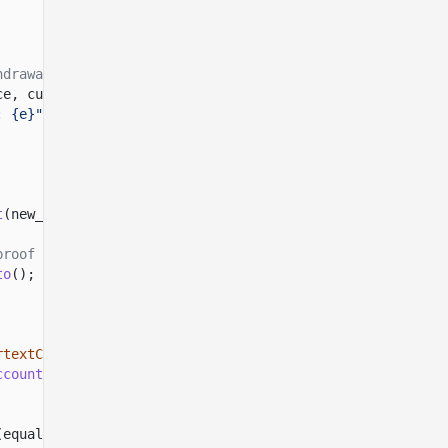
hdrawal.
ce, current_available, amount,
&
elgamal_keypair)
: {e}"
))
?
;
t
(new_available)
.
into
();
proof accounts.
to
();
rtextCommitmentEqualityProofContext
>>();
ccount
(
(equality_size)
?
,