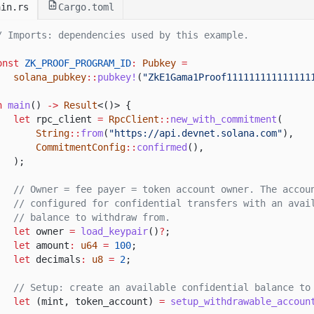
ain.rs
Cargo.toml
/ Imports: dependencies used by this example.
onst
ZK_PROOF_PROGRAM_ID
:
Pubkey
=
solana_pubkey
::
pubkey!
(
"ZkE1Gama1Proof111111111111111
n
main
()
->
Result
<()> {
let
rpc_client
=
RpcClient
::
new_with_commitment
(
String
::
from
(
"https://api.devnet.solana.com"
),
CommitmentConfig
::
confirmed
(),
);
// Owner = fee payer = token account owner. The accou
// configured for confidential transfers with an avai
// balance to withdraw from.
let
owner
=
load_keypair
()
?
;
let
amount
:
u64
=
100
;
let
decimals
:
u8
=
2
;
// Setup: create an available confidential balance to
let
(mint, token_account)
=
setup_withdrawable_accoun