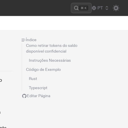
PT
⌘ K
Índice
Como retirar tokens do saldo
disponível confidencial
Instruções Necessárias
Código de Exemplo
Rust
o
Typescript
Editar Página
a