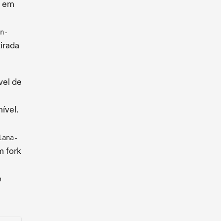
a em
n-
irada
vel de
ível.
lana-
m fork
e