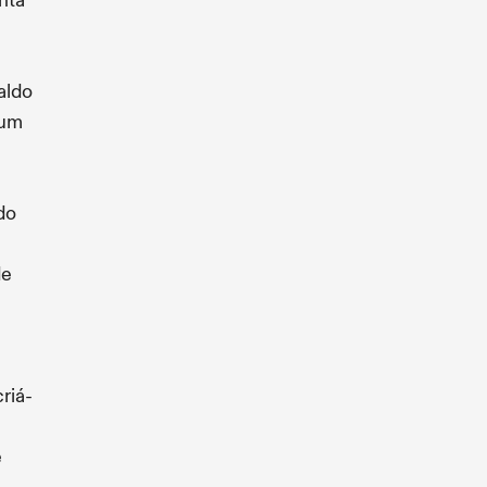
nta
saldo
 um
do
de
riá-
e