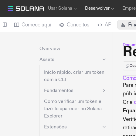
Usar Solana
Desenvolver
Empres
Comece aqui
Conceitos
API
Fin
Docum
Re
Overview
Assets
Cop
Início rápido: criar um token
Como r
com a CLI
Para 
Fundamentos
públi
Como verificar um token e
Crie
fazê-lo aparecer no Solana
Equal
Explorer
Verif
Extensões
retir