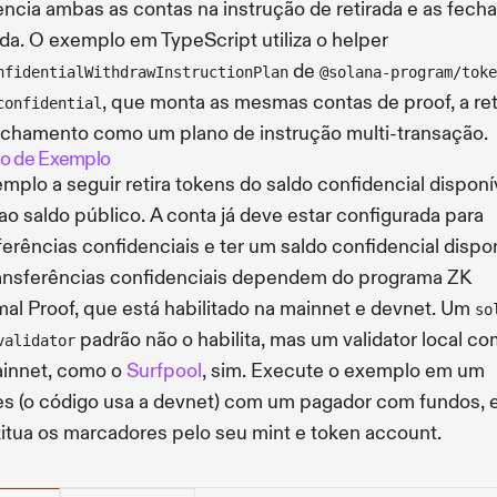
encia ambas as contas na instrução de retirada e as fech
da. O exemplo em TypeScript utiliza o helper
de
nfidentialWithdrawInstructionPlan
@solana-program/toke
, que monta as mesmas contas de proof, a ret
confidential
echamento como um plano de instrução multi-transação.
o de Exemplo
mplo a seguir retira tokens do saldo confidencial disponí
 ao saldo público. A conta já deve estar configurada para
ferências confidenciais e ter um saldo confidencial dispon
ansferências confidenciais dependem do programa ZK
al Proof, que está habilitado na mainnet e devnet. Um
so
padrão não o habilita, mas um validator local co
validator
innet, como o
Surfpool
, sim. Execute o exemplo em um
s (o código usa a devnet) com um pagador com fundos, 
itua os marcadores pelo seu mint e token account.