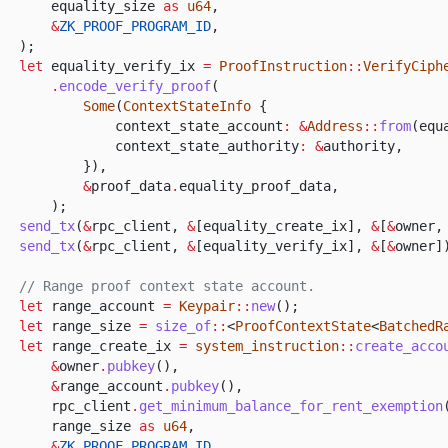
equality_size
as
u64
,
&
ZK_PROOF_PROGRAM_ID
,
);
let
equality_verify_ix
=
ProofInstruction
::
VerifyCiph
.
encode_verify_proof
(
Some
(
ContextStateInfo
{
context_state_account
: &
Address
::
from
(equ
context_state_authority
: &
authority,
}),
&
proof_data
.
equality_proof_data,
);
send_tx
(
&
rpc_client,
&
[equality_create_ix],
&
[
&
owner,
send_tx
(
&
rpc_client,
&
[equality_verify_ix],
&
[
&
owner]
// Range proof context state account.
let
range_account
=
Keypair
::
new
();
let
range_size
=
size_of
::
<
ProofContextState
<
BatchedR
let
range_create_ix
=
system_instruction
::
create_acco
&
owner
.
pubkey
(),
&
range_account
.
pubkey
(),
rpc_client
.
get_minimum_balance_for_rent_exemption
range_size
as
u64
,
&
ZK_PROOF_PROGRAM_ID
,