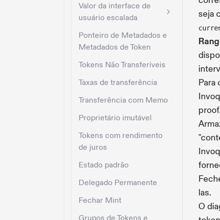
corre
Valor da interface de
seja 
usuário escalada
curre
Ponteiro de Metadados e
Range
Metadados de Token
dispo
Tokens Não Transferíveis
inter
Para 
Taxas de transferência
Invoq
Transferência com Memo
proof
Proprietário imutável
Armaz
Tokens com rendimento
"cont
de juros
Invoq
forne
Estado padrão
Feche
Delegado Permanente
las.
Fechar Mint
O dia
Grupos de Tokens e