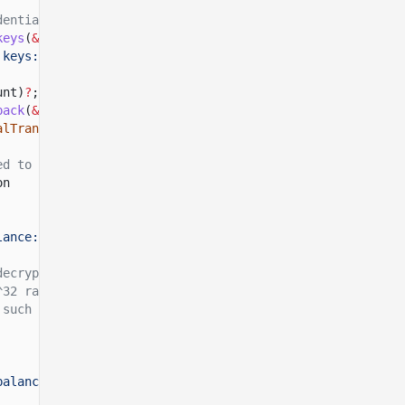
dential available balance.
keys
(
&
owner,
&
token_account
.
to_bytes
())
 keys: {e}"
))
?
;
unt)
?
;
pack
(
&
account_data
.
data)
?
;
alTransferAccount
>()
?
;
ed to build the proof.
on
lance: {e:?}"
))
?
;
decryptable balance.
^32 raw units, so it
 such limit.
balance: {e:?}"
))
?
;