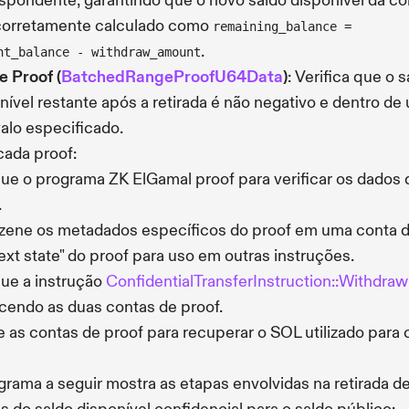
spondente, garantindo que o novo saldo disponível da co
corretamente calculado como
remaining_balance =
.
nt_balance - withdraw_amount
 Proof (
BatchedRangeProofU64Data
)
: Verifica que o 
nível restante após a retirada é não negativo e dentro de
valo especificado.
cada proof:
ue o programa ZK ElGamal proof para verificar os dados 
.
ene os metadados específicos do proof em uma conta 
ext state" do proof para uso em outras instruções.
ue a instrução
ConfidentialTransferInstruction::Withdraw
cendo as duas contas de proof.
 as contas de proof para recuperar o SOL utilizado para c
grama a seguir mostra as etapas envolvidas na retirada d