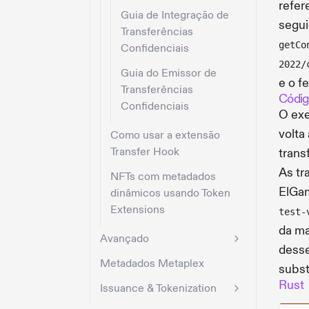
refer
Guia de Integração de
segui
Transferências
getCo
Confidenciais
2022/
Guia do Emissor de
e o f
Transferências
Códig
Confidenciais
O exe
volta
Como usar a extensão
Transfer Hook
trans
As tr
NFTs com metadados
ElGam
dinâmicos usando Token
Extensions
test-
da ma
Avançado
desse
Metadados Metaplex
subst
Rust
Issuance & Tokenization