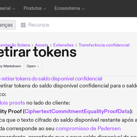
arial
Produtos
Ecossistema
anças
Recursos
entação Solana
Assets
Extensões
Transferência confidencial
tirar tokens
y Markdown
Open
etirar tokens do saldo disponível confidencial
retirar tokens do saldo disponível confidencial para o sald
co:
dois proofs
no lado do cliente:
ity Proof (
CiphertextCommitmentEqualityProofData
)
:
ica que o texto cifrado do saldo disponível restante após 
ada corresponde ao seu
compromisso de Pedersen