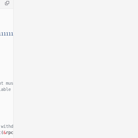
11111111111111"
);
nt must already be
lable confidential
 withdraw.
t
(
&
rpc_client,
&
owner, amount, decimals)
?
;