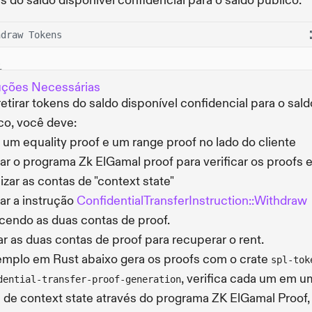
s do saldo disponível confidencial para o saldo público:
hdraw Tokens
uções Necessárias
retirar tokens do saldo disponível confidencial para o sald
co, você deve:
 um equality proof e um range proof no lado do cliente
ar o programa Zk ElGamal proof para verificar os proofs 
alizar as contas de "context state"
ar a instrução
ConfidentialTransferInstruction::Withdraw
cendo as duas contas de proof.
r as duas contas de proof para recuperar o rent.
mplo em Rust abaixo gera os proofs com o crate
spl-tok
, verifica cada um em u
dential-transfer-proof-generation
 de context state através do programa ZK ElGamal Proof,