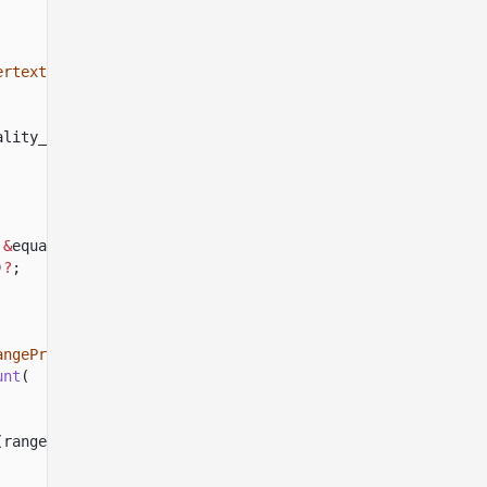
ertextCommitmentEquality
ality_account
.
pubkey
()
.
to_bytes
()),
&
equality_account])
?
;
)
?
;
angeProofContext
>>();
unt
(
(range_size)
?
,