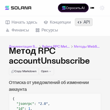
Спросить AI
Начать здесь
Концепции
API
Финансы
Ресурсы
Документация Solana
Solana RPC Methods
Методы WebSocket
Метод RPC
accountUnsubscribe
Copy Markdown
Open
Отписка от уведомлений об изменении
аккаунта
{
"jsonrpc"
:
"2.0"
,
"id"
:
1
,