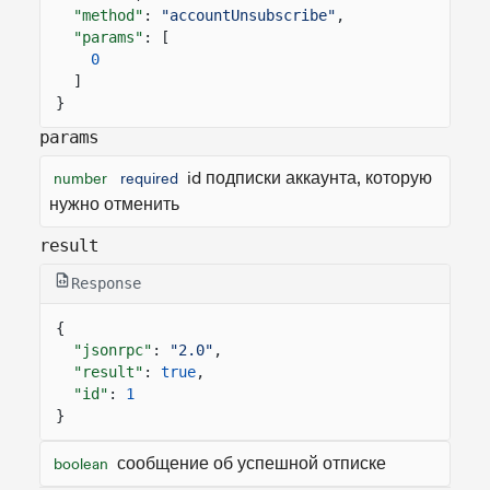
"method"
:
"accountUnsubscribe"
,
"params"
: [
0
]
}
params
id подписки аккаунта, которую
number
required
нужно отменить
result
Response
{
"jsonrpc"
:
"2.0"
,
"result"
:
true
,
"id"
:
1
}
сообщение об успешной отписке
boolean