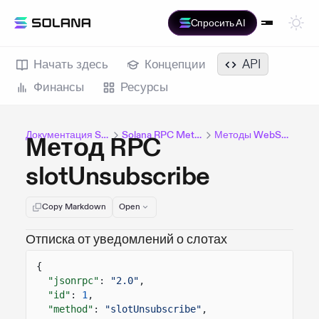
Спросить AI
Начать здесь
Концепции
API
Финансы
Ресурсы
Документация Solana
Solana RPC Methods
Методы WebSocket
Метод RPC
slotUnsubscribe
Copy Markdown
Open
Отписка от уведомлений о слотах
{
"jsonrpc"
:
"2.0"
,
"id"
:
1
,
"method"
:
"slotUnsubscribe"
,