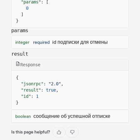
"params"
: [
0
]
}
params
id подписки для отмены
integer
required
result
Response
{
"jsonrpc"
:
"2.0"
,
"result"
:
true
,
"id"
:
1
}
сообщение об успешной отписке
boolean
Is this page helpful?