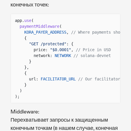
конечных точек:
app.
use
(
paymentMiddleware
(
KORA_PAYER_ADDRESS
,
// Where payments should 
{
"GET /protected"
: {
price:
"$0.0001"
,
// Price in USD
network:
NETWORK
// solana-devnet
}
},
{
url:
FACILITATOR_URL
// Our facilitator wra
}
)
);
Middleware:
Перехватывает запросы к защищенным
конечным точкам (в нашем случае, конечная