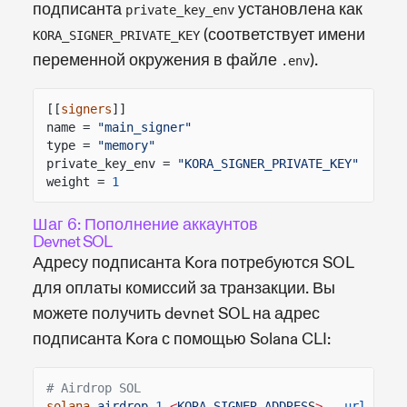
подписанта
установлена как
private_key_env
(соответствует имени
KORA_SIGNER_PRIVATE_KEY
переменной окружения в файле
).
.env
[[
signers
]]
name =
"main_signer"
type =
"memory"
private_key_env =
"KORA_SIGNER_PRIVATE_KEY"
weight =
1
Шаг 6: Пополнение аккаунтов
Devnet SOL
Адресу подписанта Kora потребуются SOL
для оплаты комиссий за транзакции. Вы
можете получить devnet SOL на адрес
подписанта Kora с помощью Solana CLI:
# Airdrop SOL
solana
airdrop
1
<
KORA_SIGNER_ADDRES
S
>
--url
devn