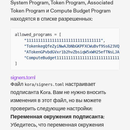
System Program, Token Program, Associated
Token Program и Compute Budget Program
находятся в списке разрешенных:
allowed_programs = [
"11111111111111111111111111111111"
,
"TokenkegQfeZyiNwAJbNbGKPFXCWuBvf9Ss623VQ5DA"
"ATokenGPvbdGVxr1b2hvZbsiqW5xWH25efTNsLJA8knL
"ComputeBudget111111111111111111111111111111"
]
signers.toml
Файл
настраивает
kora/signers.toml
подписанта Kora. Вам не нужно вносить
изменения в этот файл, но вы можете
проверить следующие настройки:
Переменная окружения подписанта
:
Убедитесь, что переменная окружения