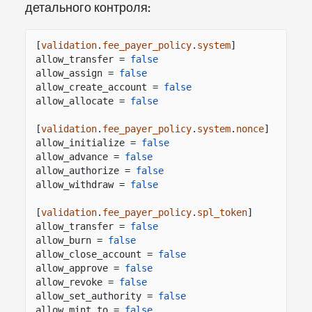
детального контроля:
[
validation
.
fee_payer_policy
.
system
]
allow_transfer =
false
allow_assign =
false
allow_create_account =
false
allow_allocate =
false
[
validation
.
fee_payer_policy
.
system
.
nonce
]
allow_initialize =
false
allow_advance =
false
allow_authorize =
false
allow_withdraw =
false
[
validation
.
fee_payer_policy
.
spl_token
]
allow_transfer =
false
allow_burn =
false
allow_close_account =
false
allow_approve =
false
allow_revoke =
false
allow_set_authority =
false
allow_mint_to =
false