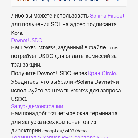
Либо вы можете использовать
Solana Faucet
для получения SOL на адрес подписанта
Kora.
Devnet USDC
Ваш
, заданный в файле
,
PAYER_ADDRESS
.env
потребует USDC для оплаты комиссий за
транзакции.
Получите Devnet USDC через
Кран Circle
.
Убедитесь, что выбрали «Solana Devnet» и
используйте ваш
для запроса
PAYER_ADDRESS
USDC.
Запуск демонстрации
Вам понадобятся четыре окна терминала
для запуска всех компонентов из
директории
.
examples/x402/demo
Терминал 1: Запуск RPC-сервера Kora