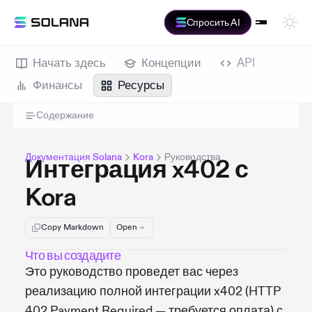
Спросить AI
Начать здесь
Концепции
API
Финансы
Ресурсы
Содержание
Документация Solana
Kora
Руководства
Интеграция x402 с
Kora
Copy Markdown
Open
Что вы создадите
Это руководство проведет вас через
реализацию полной интеграции x402 (HTTP
402 Payment Required — требуется оплата) с