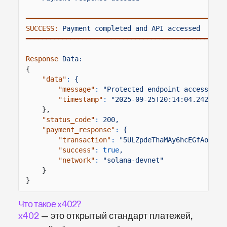
━━━━━━━━━━━━━━━━━━━━━━━━━━━━━━━━━━━━━━━━━━━━━━━━━
SUCCESS:
Payment completed and API accessed
━━━━━━━━━━━━━━━━━━━━━━━━━━━━━━━━━━━━━━━━━━━━━━━━━
Response
Data:
{
"data"
:
{
"message"
:
"Protected endpoint accessed s
"timestamp"
:
"2025-09-25T20:14:04.242Z"
},
"status_code"
:
200,
"payment_response"
:
{
"transaction"
:
"5ULZpdeThaMAy6hcEGfAoMFqJ
"success"
: true
,
"network"
:
"solana-devnet"
}
}
Что такое x402?
x402
— это открытый стандарт платежей,