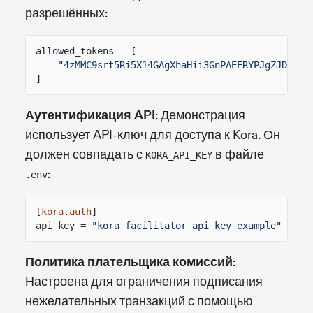
разрешённых:
allowed_tokens = [
"4zMMC9srt5Ri5X14GAgXhaHii3GnPAEERYPJgZJDncDU
]
Аутентификация API
: Демонстрация
использует API-ключ для доступа к Kora. Он
должен совпадать с
в файле
KORA_API_KEY
:
.env
[
kora
.
auth
]
api_key =
"kora_facilitator_api_key_example"
Политика плательщика комиссий
:
Настроена для ограничения подписания
нежелательных транзакций с помощью