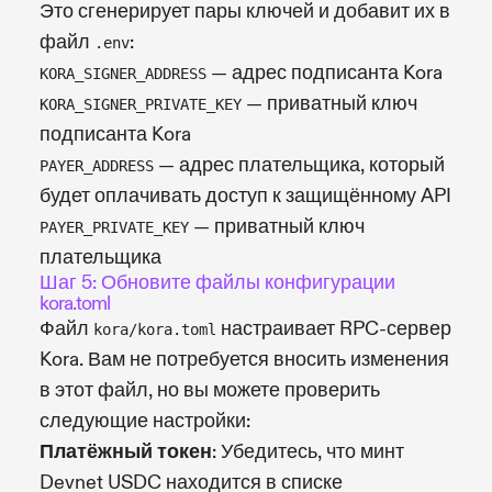
Это сгенерирует пары ключей и добавит их в
файл
:
.env
— адрес подписанта Kora
KORA_SIGNER_ADDRESS
— приватный ключ
KORA_SIGNER_PRIVATE_KEY
подписанта Kora
— адрес плательщика, который
PAYER_ADDRESS
будет оплачивать доступ к защищённому API
— приватный ключ
PAYER_PRIVATE_KEY
плательщика
Шаг 5: Обновите файлы конфигурации
kora.toml
Файл
настраивает RPC-сервер
kora/kora.toml
Kora. Вам не потребуется вносить изменения
в этот файл, но вы можете проверить
следующие настройки:
Платёжный токен
: Убедитесь, что минт
Devnet USDC находится в списке