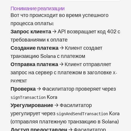
Понимание реализации
Вот что происходит во время успешного
процесса оплаты:
Запрос клиента
→ API возвращает код 402 с
требованиями к оплате
Создание платежа
→ Клиент создает
транзакцию Solana с платежом
Отправка платежа
→ Клиент отправляет
запрос на сервер с платежом в заголовке
X-
PAYMENT
Проверка
→ Фасилитатор проверяет через
Kora
signTransaction
Урегулирование
→ Фасилитатор
урегулирует через
Kora
signAndSendTransaction
(отправляя платежную транзакцию в Solana)
Доступ предоставлен
→ Фасилитатор