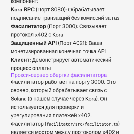
компонент:
Kora RPC
(Порт 8080): Обрабатывает
подписание транзакций без комиссий за газ
Фасилитатор
(Порт 3000): Связывает
протокол x402 с Kora
Защищенный API
(Порт 4021): Ваша
монетизированная конечная точка API
Клиент
: Демонстрирует автоматический
процесс оплаты
Прокси-сервер обертки фасилитатора
Фасилитатор работает на порту 3000. Это
сервер, который обрабатывает связь с
Solana (в нашем случае через Kora). Он
используется для проверки и
урегулирования платежей x402.
Фасилитатор (
)
facilitator/src/facilitator.ts
является мостом между протоколом x402 и