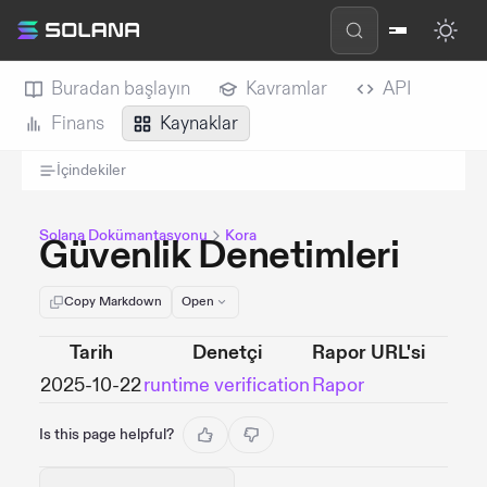
Buradan başlayın
Kavramlar
API
Finans
Kaynaklar
İçindekiler
Solana Dokümantasyonu
Kora
Güvenlik Denetimleri
Copy Markdown
Open
Tarih
Denetçi
Rapor URL'si
2025-10-22
runtime verification
Rapor
Is this page helpful?