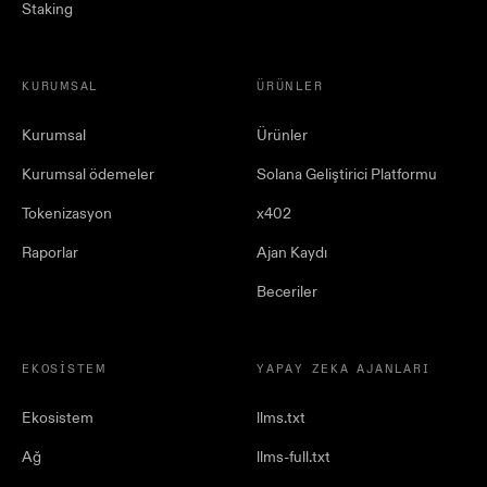
Staking
KURUMSAL
ÜRÜNLER
Kurumsal
Ürünler
Kurumsal ödemeler
Solana Geliştirici Platformu
Tokenizasyon
x402
Raporlar
Ajan Kaydı
Beceriler
EKOSISTEM
YAPAY ZEKA AJANLARI
Ekosistem
llms.txt
Ağ
llms-full.txt