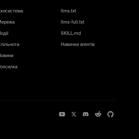
Екосистема
llms.txt
Мережа
llms-full.txt
одії
SKILL.md
пільнота
Навички агентів
Новини
озсилка