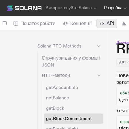
Використовуйте Solana
Розробка
Початок роботи
Концепції
API
Докуме
R
Solana RPC Methods
Структури даних у форматі
Cop
JSON
Пове
HTTP-методи
para
getAccountInfo
u64 
getBalance
іден
getBlock
resu
getBlockCommitment
obje
міст