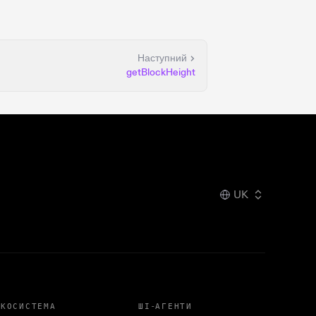
Наступний
getBlockHeight
UK
ЕКОСИСТЕМА
ШІ-АГЕНТИ