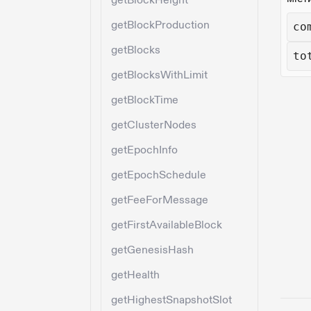
getBlockHeight
getBlockProduction
co
getBlocks
to
getBlocksWithLimit
getBlockTime
getClusterNodes
getEpochInfo
getEpochSchedule
getFeeForMessage
getFirstAvailableBlock
getGenesisHash
getHealth
getHighestSnapshotSlot