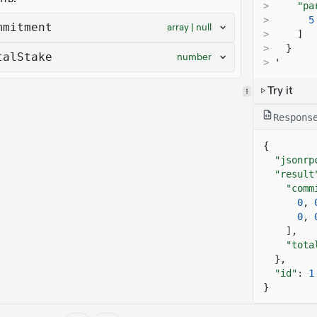
>
"pa
>
5
mmitment
array | null
>
]
>
}
talStake
number
>
'
Try it
Respons
{
"jsonrp
"result
"comm
0
,
0
,
],
"tota
},
"id"
:
1
}