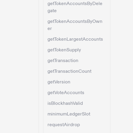
getTokenAccountsByDele
gate
getTokenAccountsByOwn
er
getTokenLargestAccounts
getTokenSupply
getTransaction
getTransactionCount
getVersion
getVoteAccounts
isBlockhashValid
minimumLedgerSlot
requestAirdrop