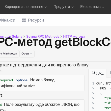
Корпоративне рішення
Продукти
Екосистема
Фінанси
Ресурси
нтація Solana
Solana RPC Methods
HTTP-методи
PC-метод getBlock
y Markdown
Open
ртає підтвердження для конкретного блоку
ms
cURL
Номер блоку,
!required
optional
$
curl 
ht
тифікований за slot.
>
  POST 
>
{
lt
>
"js
>
"id
Поле результату буде об'єктом JSON, що
ct
>
"me
ить: