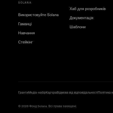
SOLANA
Хаб для розробників
Використовуйте Solana
Документація
Гаманці
Шаблони
Навчання
Стейкінг
Гранти
Медіа-набір
Кар'єра
Відмова від відповідальності
Політика 
© 2026 Фонд Solana. Всі права захищені.