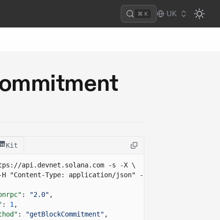
UK
⌘ K
Commitment
Kit
tps://api.devnet.solana.com
 -s -X \
-H "Content-Type: application/json" -d ' 
onrpc"
:
"2.0"
,
"
:
1
,
thod"
:
"getBlockCommitment"
,