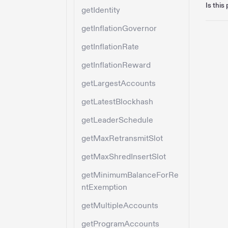
Is this
getIdentity
getInflationGovernor
getInflationRate
getInflationReward
getLargestAccounts
getLatestBlockhash
getLeaderSchedule
getMaxRetransmitSlot
getMaxShredInsertSlot
getMinimumBalanceForRe
ntExemption
getMultipleAccounts
getProgramAccounts