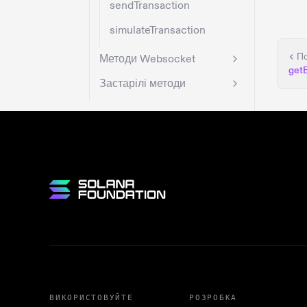
sendTransaction
simulateTransaction
П
Методи Websocket
get
Застарілі методи
ВИКОРИСТОВУЙТЕ
РОЗРОБКА