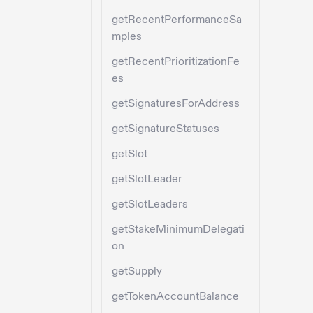
getRecentPerformanceSa
mples
getRecentPrioritizationFe
es
getSignaturesForAddress
getSignatureStatuses
getSlot
getSlotLeader
getSlotLeaders
getStakeMinimumDelegati
on
getSupply
getTokenAccountBalance