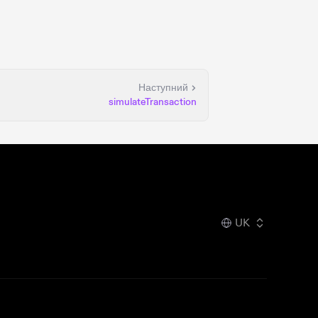
Наступний
simulateTransaction
UK