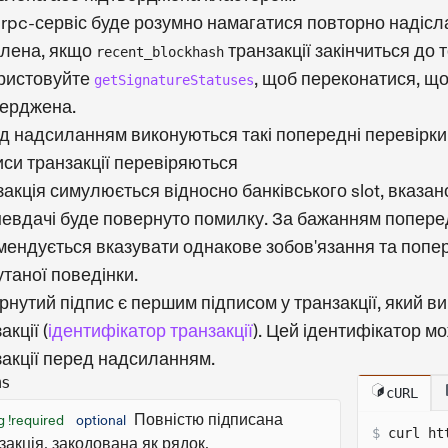
rpc-сервіс буде розумно намагатися повторно надіслат
илена, якщо
транзакції закінчиться до 
recent_blockhash
ристовуйте
, щоб переконатися, що
getSignatureStatuses
верджена.
д надсиланням виконуються такі попередні перевірки
иси транзакції перевіряються
акція симулюється відносно банківського slot, вказан
 невдачі буде повернуто помилку. За бажанням попере
мендується вказувати однакове зобов'язання та попер
таної поведінки.
нутий підпис є першим підписом у транзакції, який в
акції (
ідентифікатор транзакції
). Цей ідентифікатор м
закції перед надсиланням.
ms
cURL
Повністю підписана
g !required
optional
$
curl 
ht
закція, закодована як рядок.