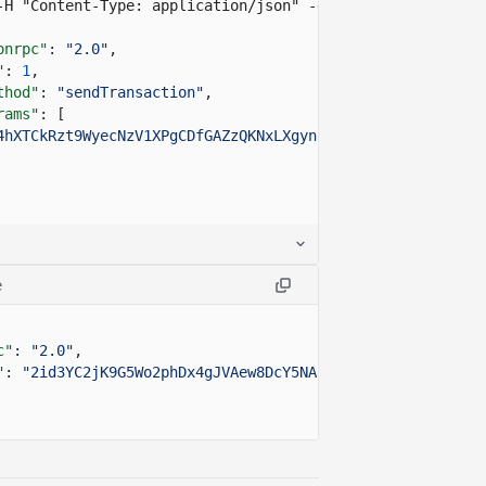
-H "Content-Type: application/json" -d ' 
onrpc"
:
"2.0"
,
"
:
1
,
thod"
:
"sendTransaction"
,
rams"
: [
4hXTCkRzt9WyecNzV1XPgCDfGAZzQKNxLXgynz5QDuWWPSAZBZSHptvW
e
c"
:
"2.0"
,
"
:
"2id3YC2jK9G5Wo2phDx4gJVAew8DcY5NAojnVuao8rkxwPYPe8cS