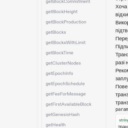
getBlockCommitment
Хоча 
getBlockHeight
відх
getBlockProduction
Вико
підт
getBlocks
Пере
getBlocksWithLimit
Підп
getBlockTime
Транз
разі
getClusterNodes
Реко
getEpochInfo
заплу
getEpochSchedule
Повер
getFeeForMessage
транз
тран
getFirstAvailableBlock
para
getGenesisHash
strin
getHealth
тран