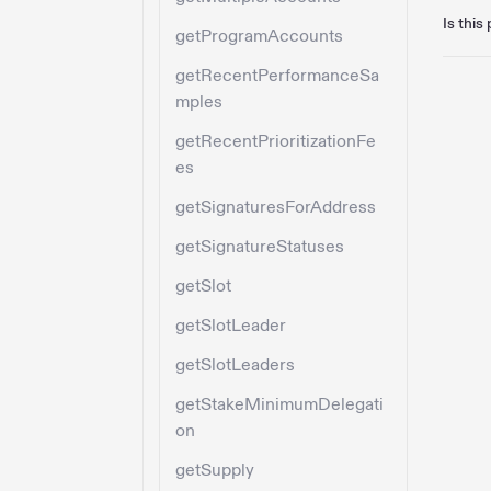
Is this
getProgramAccounts
getRecentPerformanceSa
mples
getRecentPrioritizationFe
es
getSignaturesForAddress
getSignatureStatuses
getSlot
getSlotLeader
getSlotLeaders
getStakeMinimumDelegati
on
getSupply