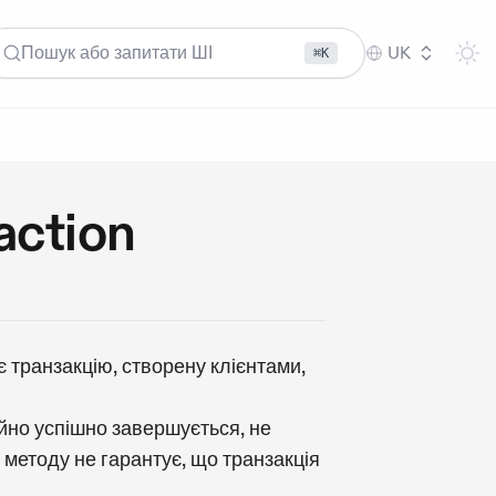
Пошук або запитати ШІ
UK
⌘K
ction
 транзакцію, створену клієнтами,
йно успішно завершується, не
 методу не гарантує, що транзакція