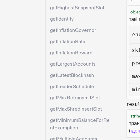
getHighestSnapshotSlot
obje
getIdentity
такі
getInflationGovernor
en
getInflationRate
sk
getInflationReward
pr
getLargestAccounts
getLatestBlockhash
ma
getLeaderSchedule
mi
getMaxRetransmitSlot
resu
getMaxShredInsertSlot
strin
getMinimumBalanceForRe
тран
ntExemption
(
іде
getMultipleAccounts