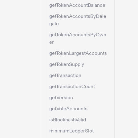
getTokenAccountBalance
getTokenAccountsByDele
gate
getTokenAccountsByOwn
er
getTokenLargestAccounts
getTokenSupply
getTransaction
getTransactionCount
getVersion
getVoteAccounts
isBlockhashValid
minimumLedgerSlot