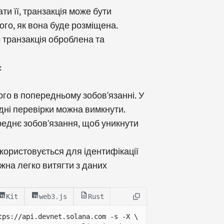
и її, транзакція може бути
того, як вона буде розміщена.
 транзакція оброблена та
:
ого в попередньому зобов'язанні. У
дні перевірки можна вимкнути.
еднє зобов'язання, щоб уникнути
икористовується для ідентифікації
ожна легко витягти з даних
Kit
web3.js
Rust
tps://api.devnet.solana.com
 -s -X \