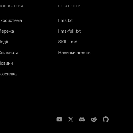
ЕКОСИСТЕМА
ШІ-АГЕНТИ
Екосистема
llms.txt
Мережа
llms-full.txt
одії
SKILL.md
пільнота
Навички агентів
Новини
озсилка