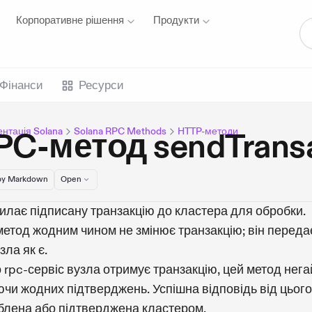
Корпоративне рішення
Продукти
Фінанси
Ресурси
нтація Solana
Solana RPC Methods
HTTP-методи
PC-метод sendTransa
y Markdown
Open
илає підписану транзакцію до кластера для обробки.
етод жодним чином не змінює транзакцію; він передає
зла як є.
rpc-сервіс вузла отримує транзакцію, цей метод нега
чи жодних підтверджень. Успішна відповідь від цього
блена або підтверджена кластером.