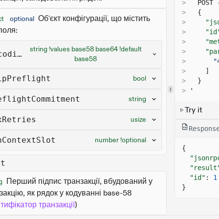
>
  POST 
>
{
Об'єкт конфігурації, що містить
ct
optional
>
"js
 поля:
>
"id
>
"me
string !values base58 base64 !default
>
"pa
coding
base58
>
"
>
]
ipPreflight
bool
>
}
>
'
eflightCommitment
string
Try it
xRetries
usize
Respons
nContextSlot
number !optional
{
"jsonrp
lt
"result
"id"
:
1
Перший підпис транзакції, вбудований у
g
}
закцію, як рядок у кодуванні base-58
нтифікатор транзакції
)