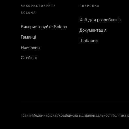
ВИКОРИСТОВУЙТЕ
РОЗРОБКА
SOLANA
Хаб для розробників
Використовуйте Solana
Документація
Гаманці
Шаблони
Навчання
Стейкінг
Гранти
Медіа-набір
Кар'єра
Відмова від відповідальності
Політика 