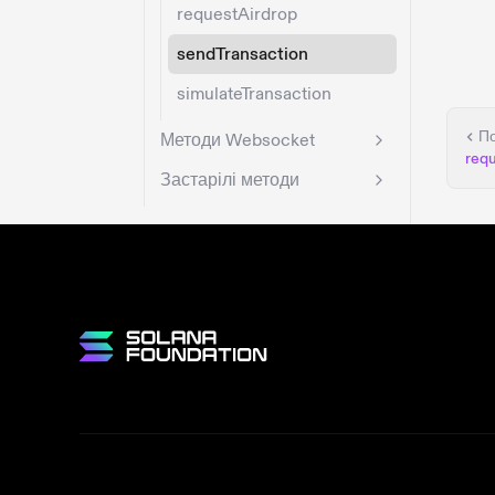
requestAirdrop
sendTransaction
simulateTransaction
П
Методи Websocket
req
Застарілі методи