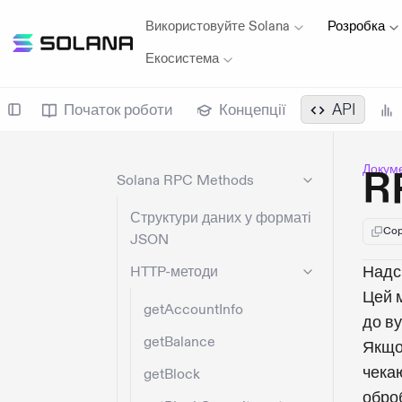
Використовуйте Solana
Розробка
Екосистема
Початок роботи
Концепції
API
Докуме
R
Solana RPC Methods
Структури даних у форматі
Cop
JSON
Надс
HTTP-методи
Цей м
getAccountInfo
до ву
getBalance
Якщо 
чекаю
getBlock
обро