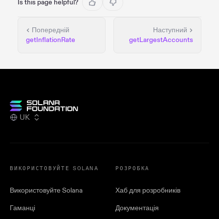
Is this page helpful?
Попередній
Наступний
getInflationRate
getLargestAccounts
UK
ВИКОРИСТОВУЙТЕ SOLANA
РОЗРОБКА
Використовуйте Solana
Хаб для розробників
Гаманці
Документація