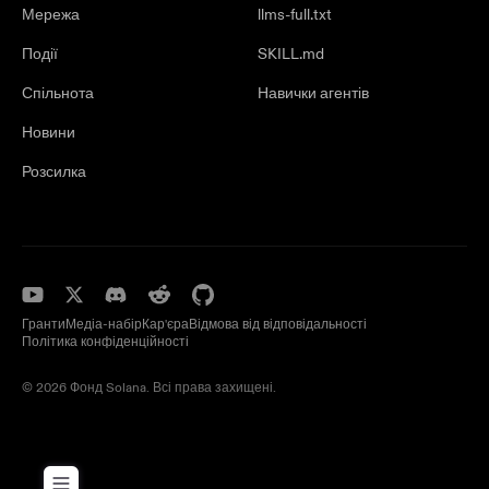
Мережа
llms-full.txt
Події
SKILL.md
Спільнота
Навички агентів
Новини
Розсилка
Гранти
Медіа-набір
Кар'єра
Відмова від відповідальності
Політика конфіденційності
© 2026 Фонд Solana. Всі права захищені.