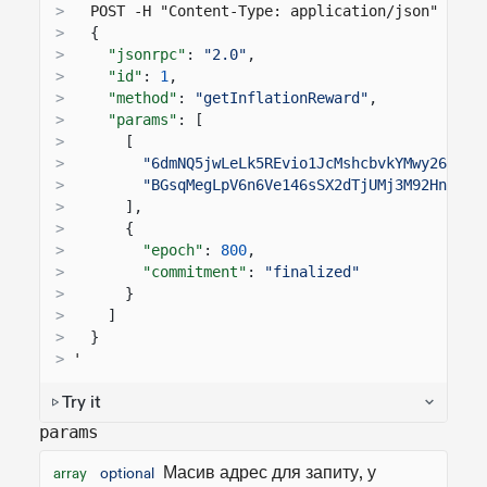
>
  POST -H "Content-Type: application/json" -d '
>
{
>
"jsonrpc"
:
"2.0"
,
>
"id"
:
1
,
>
"method"
:
"getInflationReward"
,
>
"params"
: [
>
[
>
"6dmNQ5jwLeLk5REvio1JcMshcbvkYMwy26sJ8p
>
"BGsqMegLpV6n6Ve146sSX2dTjUMj3M92HnU8Bb
>
],
>
{
>
"epoch"
:
800
,
>
"commitment"
:
"finalized"
>
}
>
]
>
}
>
'
Try it
params
Масив адрес для запиту, у
array
optional