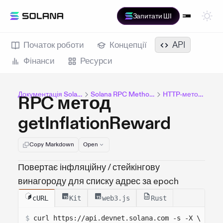
Запитати ШІ
Початок роботи
Концепції
API
Фінанси
Ресурси
Документація Solana
Solana RPC Methods
HTTP-методи
RPC метод
getInflationReward
Copy Markdown
Open
Повертає інфляційну / стейкінгову
винагороду для списку адрес за epoch
cURL
Kit
web3.js
Rust
$
curl 
https://api.devnet.solana.com
 -s -X \