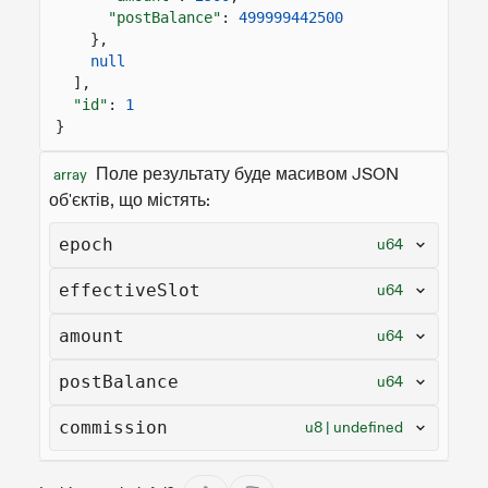
"postBalance"
:
499999442500
},
null
],
"id"
:
1
}
Поле результату буде масивом JSON
array
об'єктів, що містять:
epoch
u64
effectiveSlot
u64
amount
u64
postBalance
u64
commission
u8 | undefined