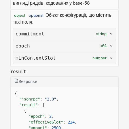
вигляді рядків, кодованих у base-58
Об'єкт конфігурації, що містить
object
optional
такі поля:
commitment
string
epoch
u64
minContextSlot
number
result
Response
{
"jsonrpc"
:
"2.0"
,
"result"
: [
{
"epoch"
:
2
,
"effectiveSlot"
:
224
,
"amount"
:
2500
,