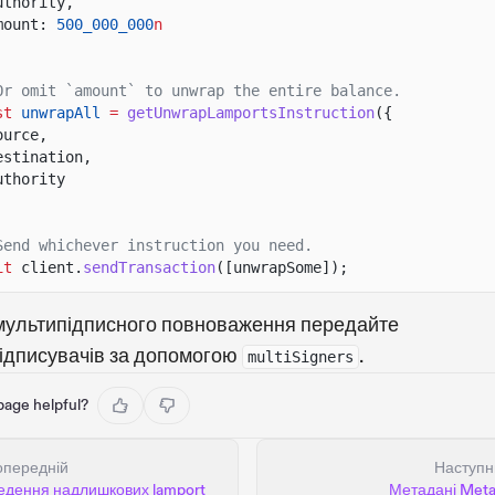
uthority,
mount:
500_000_000
n
Or omit `amount` to unwrap the entire balance.
st
unwrapAll
=
getUnwrapLamportsInstruction
({
ource,
estination,
uthority
Send whichever instruction you need.
it
client.
sendTransaction
([unwrapSome]);
мультипідписного повноваження передайте
підписувачів за допомогою
.
multiSigners
 page helpful?
опередній
Наступн
едення надлишкових lamport
Метадані Meta