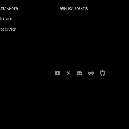
пільнота
Навички агентів
Новини
озсилка