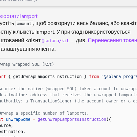
згортати lamport
устіть
, щоб розгорнути весь баланс, або вкажіт
amount
етну кількість lamport. У прикладі використовується
штований клієнт
— див.
Перенесення токен
@solana/kit
налаштування клієнта.
nwrap wrapped SOL (Kit)
ort
{ getUnwrapLamportsInstruction }
from
"@solana-progr
source: the native (wrapped SOL) token account to unwrap
destination: address that receives the unwrapped lamport
authority: a TransactionSigner (the account owner or a d
Unwrap a specific number of lamports.
st
unwrapSome
=
getUnwrapLamportsInstruction
({
ource,
estination,