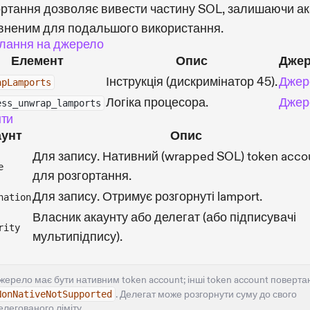
ортання дозволяє вивести частину SOL, залишаючи ак
вненим для подальшого використання.
лання на джерело
Елемент
Опис
Дже
Інструкція (дискримінатор 45).
Джер
apLamports
Логіка процесора.
Джер
ess_unwrap_lamports
нти
аунт
Опис
Для запису. Нативний (wrapped SOL) token acco
e
для розгортання.
Для запису. Отримує розгорнуті lamport.
nation
Власник акаунту або делегат (або підписувачі
rity
мультипідпису).
жерело має бути нативним token account; інші token account поверта
NonNativeNotSupported
. Делегат може розгорнути суму до свого
елегованого ліміту.