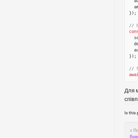
a
a
});
// 
con
s
d
a
});
// 
awa
Для 
спів
Is this
П
Вив