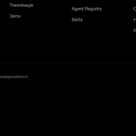
Токенізація
Agent Registry
С
Звіти
Skills
Р
конфіденційності