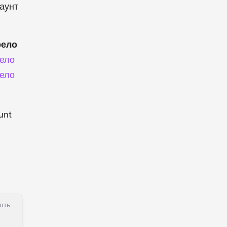
аунт
рело
ело
ело
unt
ють