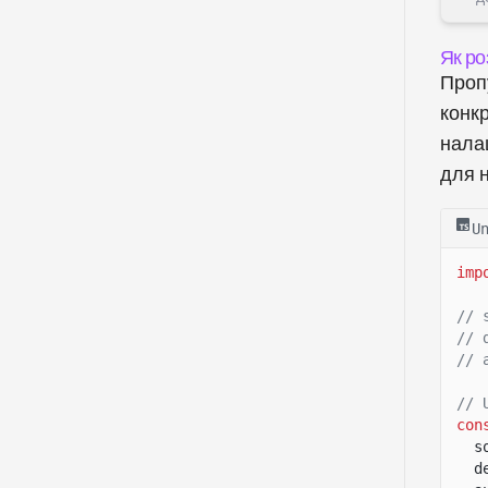
Як ро
Проп
конкр
нала
для 
U
imp
// 
// 
// 
// 
con
s
d