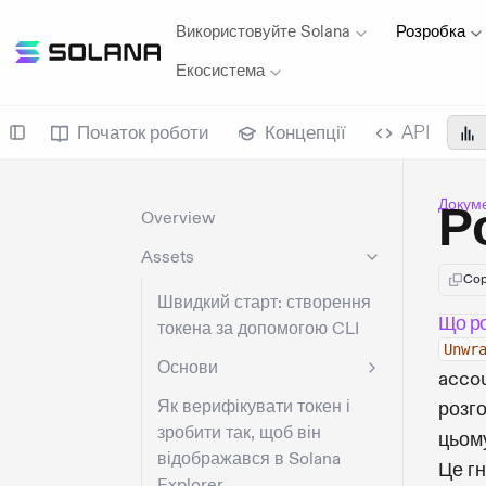
Використовуйте Solana
Розробка
Екосистема
Початок роботи
Концепції
API
Докуме
Р
Overview
Assets
Cop
Швидкий старт: створення
Що ро
токена за допомогою CLI
Unwr
Основи
accou
Як верифікувати токен і
розго
зробити так, щоб він
цьом
відображався в Solana
Це гн
Explorer