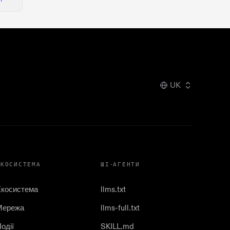
UK
ЕКОСИСТЕМА
ШІ-АГЕНТИ
Екосистема
llms.txt
Мережа
llms-full.txt
одії
SKILL.md