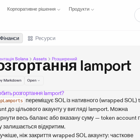
Корпоративне рішення
Продукти
Фінанси
Ресурси
нтація Solana
Assets
Розширений
озгортання lamport
y Markdown
Open
бить розгортання lamport?
переміщує SOL із нативного (wrapped SOL) 
apLamports
nt до цільового акаунту у вигляді lamport. Можна
рнути весь баланс або вказану суму — token account 
у залишається відкритим.
учкіше, ніж закриття wrapped SOL акаунту: часткове