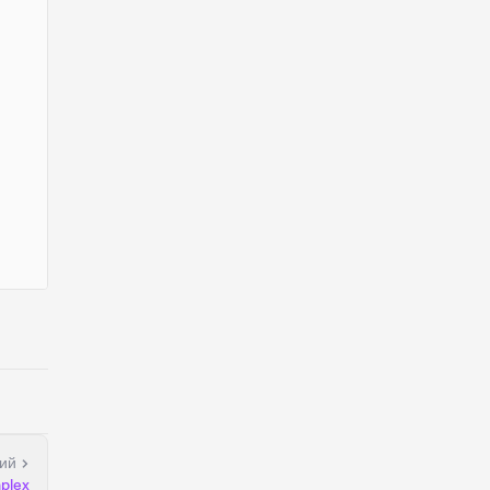
ий
plex