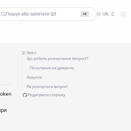
Пошук або запитати ШІ
UK
⌘K
Зміст
Що робить розгортання lamport?
Посилання на джерело
Акаунти
Як розгортати lamport
token
Редагувати сторінку
при