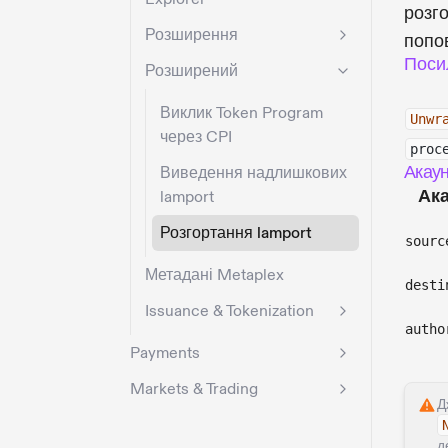
розг
Розширення
попо
Поси
Розширений
Виклик Token Program
Unwr
через CPI
proc
Акау
Виведення надлишкових
Ак
lamport
Розгортання lamport
sourc
Метадані Metaplex
desti
Issuance & Tokenization
autho
Payments
Markets & Trading
Д
д