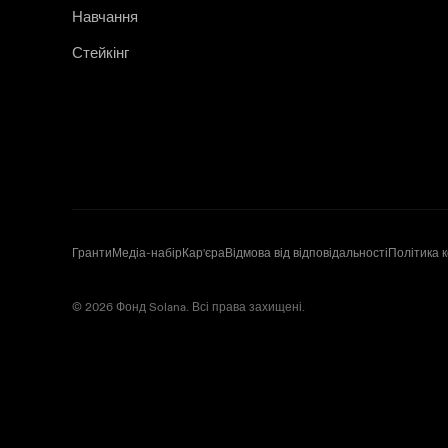
Навчання
Стейкінг
Гранти
Медіа-набір
Кар'єра
Відмова від відповідальності
Політика 
© 2026 Фонд Solana. Всі права захищені.