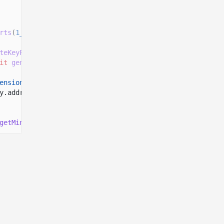
rts
(
1_000_000_000
n
)));
teKeyPairSigner
();
it
generateKeyPairSigner
();
ension
=
extension
(
"PermissionedBurn"
, {
y.address
getMintSize
([permissionedBurnExtension]));