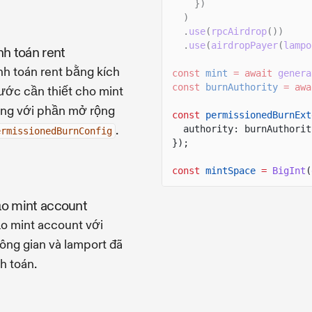
})
)
.
use
(
rpcAirdrop
())
.
use
(
airdropPayer
(
lampo
nh toán rent
nh toán rent bằng kích
const
mint
= await
genera
const
burnAuthority
= awa
ước cần thiết cho mint
ng với phần mở rộng
const
permissionedBurnExt
.
authority: burnAuthorit
ermissionedBurnConfig
});
const
mintSpace
=
BigInt
(
o mint account
o mint account với
ông gian và lamport đã
nh toán.