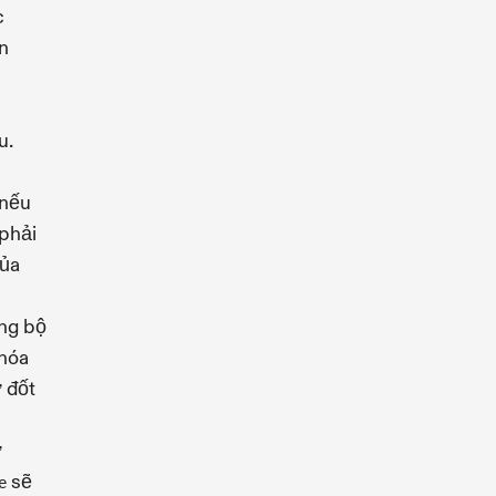
c
n
u.
 nếu
phải
của
ồng bộ
 hóa
ữ đốt
ử
sẽ
e