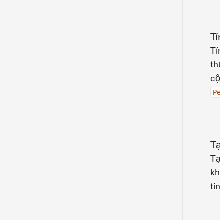
Tí
Tí
th
cộ
P
Tạ
Tạ
kh
tí