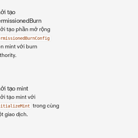
ởi tạo
rmissionedBurn
ởi tạo phần mở rộng
ermissionedBurnConfig
ên mint với burn
thority.
ởi tạo mint
ởi tạo mint với
trong cùng
nitializeMint
t giao dịch.