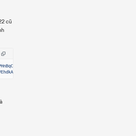
22 cũ
nh
PHnBqCXEpPxuEb token_2022.so
VEhdkAS6EPFLC1PHnBqCXEpPxuEb token_2022.so
và