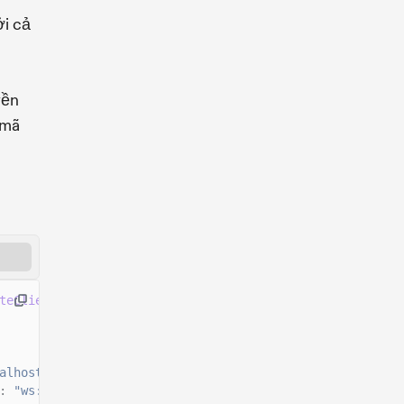
i cả
yền
 mã
teClient
()
alhost:8899"
,
:
"ws://localhost:8900"