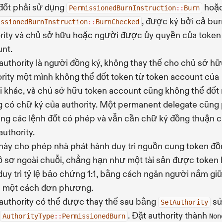
đốt phải sử dụng
hoặ
PermissionedBurnInstruction
::
Burn
, được ký bởi cả bur
issionedBurnInstruction
::
BurnChecked
rity và chủ sở hữu hoặc người được ủy quyền của token
nt.
authority là người đồng ký, không thay thế cho chủ sở hữ
rity một mình không thể đốt token từ token account của
 khác, và chủ sở hữu token account cũng không thể đốt
 có chữ ký của authority. Một permanent delegate cũng 
ng các lệnh đốt có phép và vẫn cần chữ ký đồng thuận 
authority.
này cho phép nhà phát hành duy trì nguồn cung token đ
ồ sơ ngoài chuỗi, chẳng hạn như một tài sản được token
duy trì tỷ lệ bảo chứng 1:1, bằng cách ngăn người nắm gi
n một cách đơn phương.
authority có thể được thay thế sau bằng
s
SetAuthority
. Đặt authority thành
AuthorityType
::
PermissionedBurn
Non