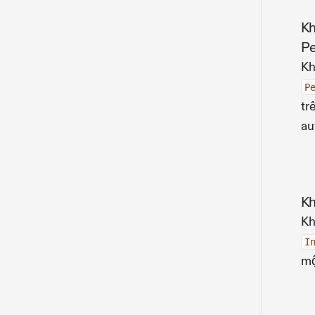
Kh
Pe
Kh
P
tr
au
Kh
Kh
I
mộ