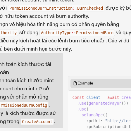
 với
được ký bở
PermissionedBurnInstruction
::
BurnChecked
ở hữu token account và burn authority.
họn vô hiệu hóa tính năng burn có phân quyền bằng
sử dụng
và qu
uthority
AuthorityType
::
PermissionedBurn
 điều này kích hoạt lại các lệnh burn tiêu chuẩn. Các ví dụ
ủ bên dưới minh họa bước này.
nh toán kích thước tài
hoản
nh toán kích thước mint
Example
count cho mint cơ sở
ng với phần mở rộng
const
client
= await
crea
.
use
(
generatedPayer
())
.
ermissionedBurnConfig
.
use
(
y là kích thước được sử
solanaRpc
({
ng trong
.
rpcUrl:
"http://loc
CreateAccount
rpcSubscriptionsUrl