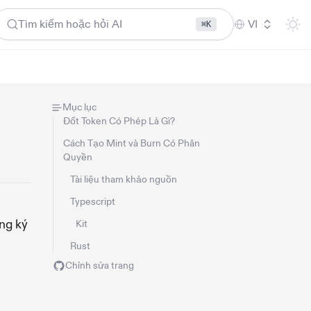
Tìm kiếm hoặc hỏi AI
VI
⌘K
Mục lục
Đốt Token Có Phép Là Gì?
Cách Tạo Mint và Burn Có Phân
Quyền
Tài liệu tham khảo nguồn
Typescript
ng ký
Kit
Rust
Chỉnh sửa trang