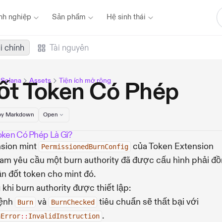
nh nghiệp
Sản phẩm
Hệ sinh thái
i chính
Tài nguyên
u Solana
Assets
Tiện ích mở rộng
ốt Token Có Phép
y Markdown
Open
oken Có Phép Là Gì?
sion mint
của Token Extension
PermissionedBurnConfig
am yêu cầu một burn authority đã được cấu hình phải đồ
ần đốt token cho mint đó.
 khi burn authority được thiết lập:
lệnh
và
tiêu chuẩn sẽ thất bại với
Burn
BurnChecked
.
nError
::
InvalidInstruction