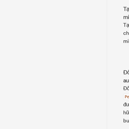
Tạ
mi
Tạ
ch
mi
Đố
au
Đố
P
đư
hữ
bu