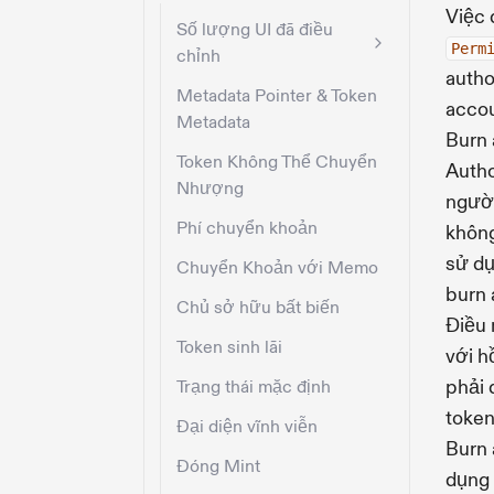
Việc 
Số lượng UI đã điều
Perm
chỉnh
autho
Metadata Pointer & Token
accou
Metadata
Burn 
Token Không Thể Chuyển
Autho
Nhượng
người
Phí chuyển khoản
không
sử dụ
Chuyển Khoản với Memo
burn 
Chủ sở hữu bất biến
Điều 
Token sinh lãi
với h
phải 
Trạng thái mặc định
toke
Đại diện vĩnh viễn
Burn 
Đóng Mint
dụng