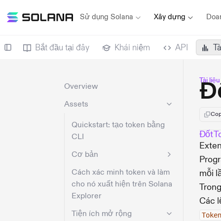
Sử dụng Solana
Xây dựng
Doa
Bắt đầu tại đây
Khái niệm
API
Tà
Tài liệ
Đ
Overview
Assets
Cop
Quickstart: tạo token bằng
Đốt T
CLI
Exten
Cơ bản
Progr
Cách xác minh token và làm
mỗi l
cho nó xuất hiện trên Solana
Trong
Explorer
Các 
Tiện ích mở rộng
Toke