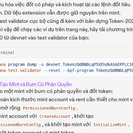
ệu hóa việc đốt có phép và kích hoạt lại các lệnh đốt tiêu
. Dữ liệu extension vẫn được giữ nguyên trên mint.
est validator cục bộ cũng đi kèm với bản dựng Token-20
vì vậy để chạy các ví dụ trên trang này, hãy tải chương trì
.0 từ devnet vào test validator của bạn:
erminal
ana
program dump
-u
devnet TokenzQdBNbLqP5VEhdkAS6EPFLC1
ana-test-validator
--reset --bpf-program
TokenzQdBNbLqP5
Tạo Mint và Burn Có Phân Quyền
o một mint với burn có phân quyền và đốt token:
toán kích thước mint account và rent cần thiết cho mint 
 mở rộng
.
PermissionedBurnConfig
int account với
, khởi tạo
CreateAccount
, và khởi tạo mint với
.
issionedBurnConfig
InitializeMint
ột token account và mint token.