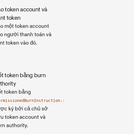
o token account và
nt token
o một token account
o người thanh toán và
nt token vào đó.
t token bằng burn
thority
t token bằng
ermissionedBurnInstruction
::
BurnChecked
ợc ký bởi cả chủ sở
u token account và
rn authority.