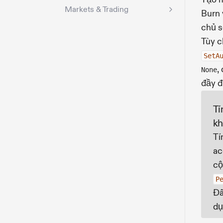
Markets & Trading
Burn
chủ s
Tùy c
SetA
,
None
đầy đ
Tí
k
Tí
ac
cộ
P
Đâ
dụ