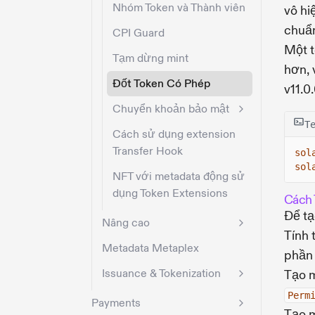
Nhóm Token và Thành viên
vô hi
chuẩn
CPI Guard
Một t
Tạm dừng mint
hơn, 
Đốt Token Có Phép
v11.0
Chuyển khoản bảo mật
T
Cách sử dụng extension
Transfer Hook
sol
sol
NFT với metadata động sử
dụng Token Extensions
Cách 
Để tạ
Nâng cao
Tính 
Metadata Metaplex
phần
Issuance & Tokenization
Tạo m
Perm
Payments
Tạo m