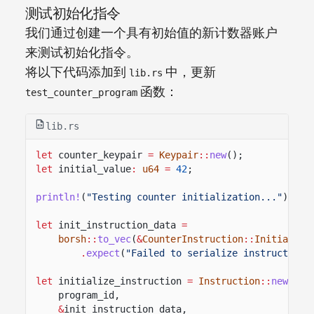
测试初始化指令
我们通过创建一个具有初始值的新计数器账户
来测试初始化指令。
将以下代码添加到
中，更新
lib.rs
函数：
test_counter_program
lib.rs
let
counter_keypair
=
Keypair
::
new
();
let
initial_value
:
u64
=
42
;
println!
(
"Testing counter initialization..."
);
let
init_instruction_data
=
borsh
::
to_vec
(
&
CounterInstruction
::
Initialize
.
expect
(
"Failed to serialize instruction"
let
initialize_instruction
=
Instruction
::
new_wit
program_id,
&
init_instruction_data,