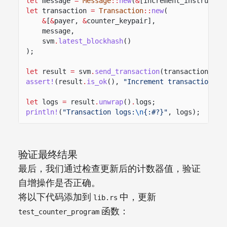
let
message
=
Message
::
new
(
&
[increment_instructio
let
transaction
=
Transaction
::
new
(
&
[
&
payer,
&
counter_keypair],
message,
svm
.
latest_blockhash
()
);
let
result
=
svm
.
send_transaction
(transaction);
assert!
(result
.
is_ok
(),
"Increment transaction sh
let
logs
=
result
.
unwrap
()
.
logs;
println!
(
"Transaction logs:
\n
{:#?}"
, logs);
验证最终结果
最后，我们通过检查更新后的计数器值，验证
自增操作是否正确。
将以下代码添加到
中，更新
lib.rs
函数：
test_counter_program