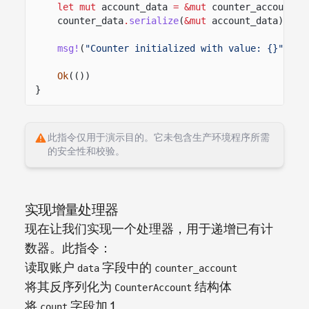
let mut
account_data
= &mut
counter_account
.
d
counter_data
.
serialize
(
&mut
account_data)
?
;
msg!
(
"Counter initialized with value: {}"
, in
Ok
(())
}
此指令仅用于演示目的。它未包含生产环境程序所需
的安全性和校验。
实现增量处理器
现在让我们实现一个处理器，用于递增已有计
数器。此指令：
读取账户
字段中的
data
counter_account
将其反序列化为
结构体
CounterAccount
将
字段加 1
count