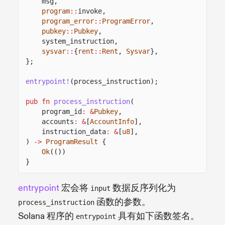
msg,
program
::
invoke,
program_error
::
ProgramError
,
pubkey
::
Pubkey
,
system_instruction,
sysvar
::
{
rent
::
Rent
,
Sysvar
},
};
entrypoint!
(process_instruction);
pub fn
process_instruction
(
program_id
: &
Pubkey
,
accounts
: &
[
AccountInfo
],
instruction_data
: &
[
u8
],
)
->
ProgramResult
{
Ok
(())
}
entrypoint
宏会将
数据反序列化为
input
函数的参数。
process_instruction
Solana 程序的
具有如下函数签名。
entrypoint