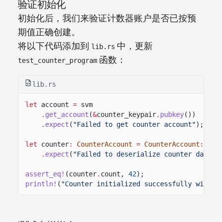
验证初始化
初始化后，我们来验证计数器账户是否已按预
期值正确创建。
将以下代码添加到
中，更新
lib.rs
函数：
test_counter_program
lib.rs
let
account
=
svm
.
get_account
(
&
counter_keypair
.
pubkey
())
.
expect
(
"Failed to get counter account"
);
let
counter
:
CounterAccount
=
CounterAccount
::
try
.
expect
(
"Failed to deserialize counter data"
)
assert_eq!
(counter
.
count,
42
);
println!
(
"Counter initialized successfully with v