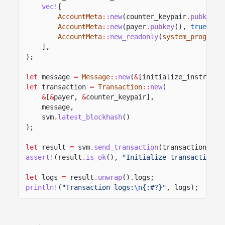
vec!
[
AccountMeta
::
new
(counter_keypair
.
pubkey
()
AccountMeta
::
new
(payer
.
pubkey
(),
true
),
AccountMeta
::
new_readonly
(
system_program
:
],
);
let
message
=
Message
::
new
(
&
[initialize_instructi
let
transaction
=
Transaction
::
new
(
&
[
&
payer,
&
counter_keypair],
message,
svm
.
latest_blockhash
()
);
let
result
=
svm
.
send_transaction
(transaction);
assert!
(result
.
is_ok
(),
"Initialize transaction s
let
logs
=
result
.
unwrap
()
.
logs;
println!
(
"Transaction logs:
\n
{:#?}"
, logs);