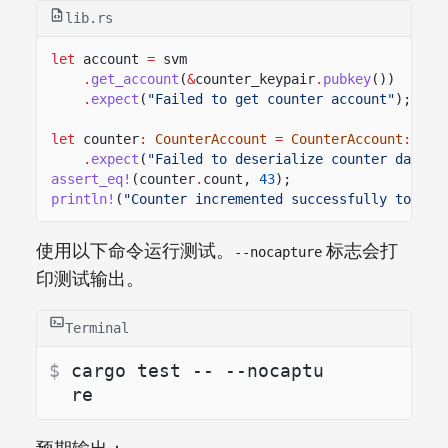
lib.rs
let
account
=
svm
.
get_account
(
&
counter_keypair
.
pubkey
())
.
expect
(
"Failed to get counter account"
);
let
counter
:
CounterAccount
=
CounterAccount
::
try
.
expect
(
"Failed to deserialize counter data"
)
assert_eq!
(counter
.
count,
43
);
println!
(
"Counter incremented successfully to: {}
使用以下命令运行测试。
标志会打
--nocapture
印测试输出。
Terminal
$ 
cargo test -- --nocaptu
re