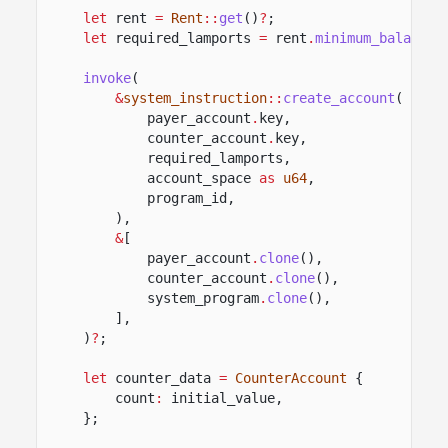
let
rent
=
Rent
::
get
()
?
;
let
required_lamports
=
rent
.
minimum_balance
(
invoke
(
&
system_instruction
::
create_account
(
payer_account
.
key,
counter_account
.
key,
required_lamports,
account_space
as
u64
,
program_id,
),
&
[
payer_account
.
clone
(),
counter_account
.
clone
(),
system_program
.
clone
(),
],
)
?
;
let
counter_data
=
CounterAccount
{
count
:
initial_value,
};