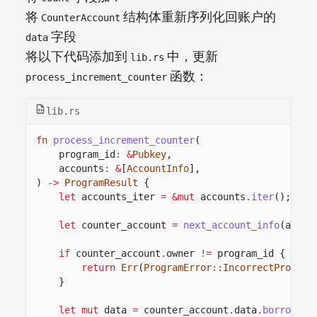
将
结构体重新序列化回账户的
CounterAccount
字段
data
将以下代码添加到
中，更新
lib.rs
函数：
process_increment_counter
lib.rs
fn
process_increment_counter
(
program_id
: &
Pubkey
,
accounts
: &
[
AccountInfo
],
)
->
ProgramResult
{
let
accounts_iter
= &mut
accounts
.
iter
();
let
counter_account
=
next_account_info
(accou
if
counter_account
.
owner
!=
program_id {
return
Err
(
ProgramError
::
IncorrectProgram
}
let mut
data
=
counter_account
.
data
.
borrow_mu