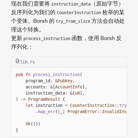
现在我们需要将
（原始字节）
instruction_data
反序列化为我们的
枚举的某
CounterInstruction
个变体。Borsh 的
方法会自动处
try_from_slice
理这个转换。
更新
函数，使用 Borsh 反
process_instruction
序列化：
lib.rs
pub fn
process_instruction
(
program_id
: &
Pubkey
,
accounts
: &
[
AccountInfo
],
instruction_data
: &
[
u8
],
)
->
ProgramResult
{
let
instruction
=
CounterInstruction
::
try_fro
.
map_err
(
|
_
|
ProgramError
::
InvalidInstruc
Ok
(())
}