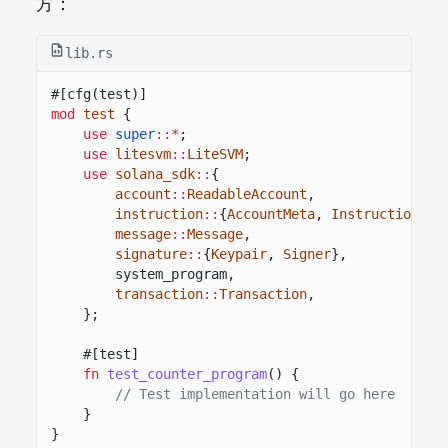
方：
lib.rs
#[cfg(test)]
mod
test
{
use
super
::*
;
use
litesvm
::
LiteSVM
;
use
solana_sdk
::
{
account
::
ReadableAccount
,
instruction
::
{
AccountMeta
,
Instruction
},
message
::
Message
,
signature
::
{
Keypair
,
Signer
},
system_program,
transaction
::
Transaction
,
};
#[test]
fn
test_counter_program
() {
// Test implementation will go here
}
}