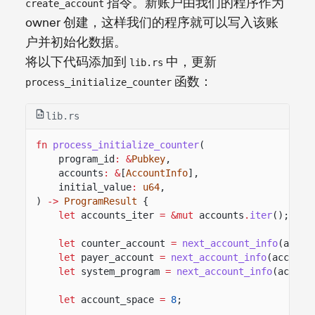
指令。新账户由我们的程序作为
create_account
owner 创建，这样我们的程序就可以写入该账
户并初始化数据。
将以下代码添加到
中，更新
lib.rs
函数：
process_initialize_counter
lib.rs
fn
process_initialize_counter
(
program_id
: &
Pubkey
,
accounts
: &
[
AccountInfo
],
initial_value
:
u64
,
)
->
ProgramResult
{
let
accounts_iter
= &mut
accounts
.
iter
();
let
counter_account
=
next_account_info
(accou
let
payer_account
=
next_account_info
(account
let
system_program
=
next_account_info
(accoun
let
account_space
=
8
;