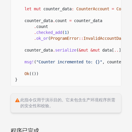
let mut
counter_data
:
CounterAccount
=
Counte
counter_data
.
count
=
counter_data
.
count
.
checked_add
(
1
)
.
ok_or
(
ProgramError
::
InvalidAccountData
)
?
counter_data
.
serialize
(
&mut &mut
data[
..
])
?
;
msg!
(
"Counter incremented to: {}"
, counter_da
Ok
(())
}
此指令仅用于演示目的。它未包含生产环境程序所需
的安全性和校验。
程序已完成