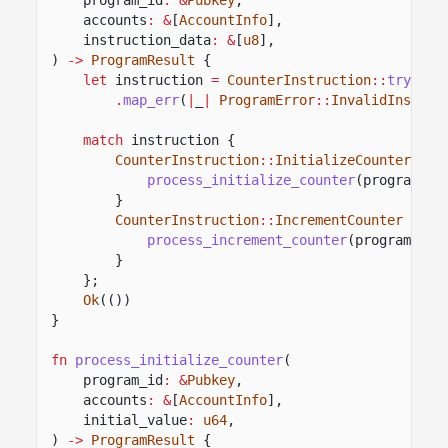
accounts
: &
[
AccountInfo
],
instruction_data
: &
[
u8
],
)
->
ProgramResult
{
let
instruction
=
CounterInstruction
::
try_fro
.
map_err
(
|
_
|
ProgramError
::
InvalidInstruc
match
instruction {
CounterInstruction
::
InitializeCounter
{ i
process_initialize_counter
(program_id
}
CounterInstruction
::
IncrementCounter
=>
{
process_increment_counter
(program_id,
}
};
Ok
(())
}
fn
process_initialize_counter
(
program_id
: &
Pubkey
,
accounts
: &
[
AccountInfo
],
initial_value
:
u64
,
)
->
ProgramResult
{