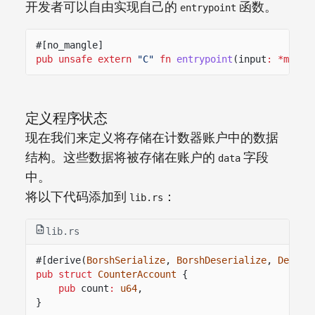
开发者可以自由实现自己的
函数。
entrypoint
#[no_mangle]
pub unsafe extern
"C"
fn
entrypoint
(input
: *mut
u
定义程序状态
现在我们来定义将存储在计数器账户中的数据
结构。这些数据将被存储在账户的
字段
data
中。
将以下代码添加到
：
lib.rs
lib.rs
#[derive(
BorshSerialize
,
BorshDeserialize
,
Debug
)
pub struct
CounterAccount
{
pub
count
:
u64
,
}