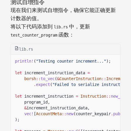
测试自增指令
现在我们来测试自增指令，确保它能正确更新
计数器的值。
将以下代码添加到
中，更新
lib.rs
函数：
test_counter_program
lib.rs
println!
(
"Testing counter increment..."
);
let
increment_instruction_data
=
borsh
::
to_vec
(
&
CounterInstruction
::
IncrementC
.
expect
(
"Failed to serialize instruction"
let
increment_instruction
=
Instruction
::
new_with
program_id,
&
increment_instruction_data,
vec!
[
AccountMeta
::
new
(counter_keypair
.
pubkey
(
);