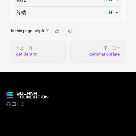
终端
f64
Is this page helpful?
上一页
下一页
getIdentity
getInflationRate
ZH