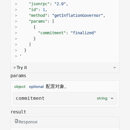
>
"jsonrpc"
:
"2.0"
,
>
"id"
:
1
,
>
"method"
:
"getInflationGovernor"
,
>
"params"
: [
>
{
>
"commitment"
:
"finalized"
>
}
>
]
>
}
>
'
Try it
params
配置对象。
object
optional
commitment
string
result
Response