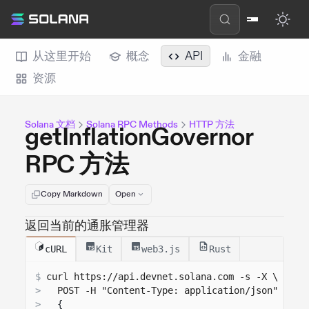
从这里开始
概念
API
金融
资源
Solana 文档
Solana RPC Methods
HTTP 方法
getInflationGovernor
RPC 方法
Copy Markdown
Open
返回当前的通胀管理器
cURL
Kit
web3.js
Rust
$
curl 
https://api.devnet.solana.com
 -s -X \
>
  POST -H "Content-Type: application/json" -d '
>
{