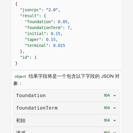
{
"jsonrpc"
:
"2.0"
,
"result"
: {
"foundation"
:
0.05
,
"foundationTerm"
:
7
,
"initial"
:
0.15
,
"taper"
:
0.15
,
"terminal"
:
0.015
},
"id"
:
1
}
结果字段将是一个包含以下字段的 JSON 对
object
象：
foundation
f64
foundationTerm
f64
初始
f64
递减
f64