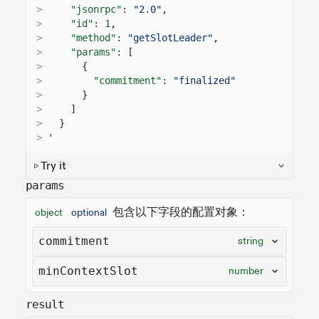
>
"jsonrpc"
:
"2.0"
,
>
"id"
:
1
,
>
"method"
:
"getSlotLeader"
,
>
"params"
: [
>
{
>
"commitment"
:
"finalized"
>
}
>
]
>
}
>
'
Try it
params
包含以下字段的配置对象：
object
optional
commitment
string
minContextSlot
number
result