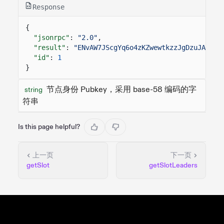
Response
{
"jsonrpc"
:
"2.0"
,
"result"
:
"ENvAW7JScgYq6o4zKZwewtkzzJgDzuJAFxYa
"id"
:
1
}
节点身份 Pubkey，采用 base-58 编码的字
string
符串
Is this page helpful?
上一页
下一页
getSlot
getSlotLeaders