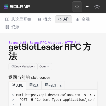
从这里开始
概念
API
金融
资源
Solana 文档
Solana RPC Methods
HTTP 方法
getSlotLeader RPC 方
法
Copy Markdown
Open
返回当前的 slot leader
cURL
Kit
web3.js
$
curl 
https://api.devnet.solana.com
 -s -X \
>
  POST -H "Content-Type: application/json" -d '
>
{