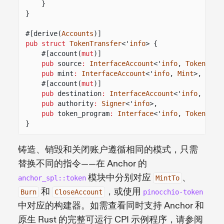
}
}
#[derive(
Accounts
)]
pub struct
TokenTransfer
<'
info
> {
#[account(
mut
)]
pub
source
:
InterfaceAccount
<'
info
,
TokenAcco
pub
mint
:
InterfaceAccount
<'
info
,
Mint
>,
#[account(
mut
)]
pub
destination
:
InterfaceAccount
<'
info
,
Toke
pub
authority
:
Signer
<'
info
>,
pub
token_program
:
Interface
<'
info
,
TokenInte
}
铸造、销毁和关闭账户遵循相同的模式，只需
替换不同的指令——在 Anchor 的
模块中分别对应
、
anchor_spl::token
MintTo
和
，或使用
Burn
CloseAccount
pinocchio-token
中对应的构建器。如需查看同时支持 Anchor 和
原生 Rust 的完整可运行 CPI 示例程序，请参阅