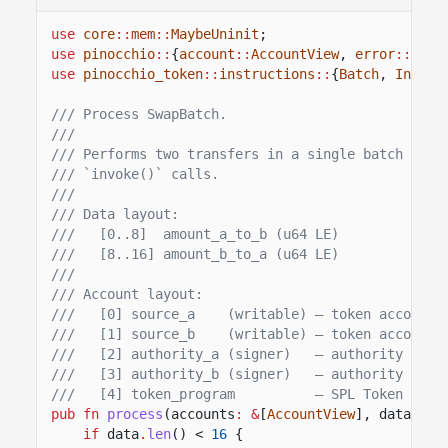
use
core
::
mem
::
MaybeUninit
;
use
pinocchio
::
{
account
::
AccountView
,
error
::
Prog
use
pinocchio_token
::
instructions
::
{
Batch
,
IntoBa
/// Process SwapBatch.
///
/// Performs two transfers in a single batch CPI 
/// `invoke()` calls.
///
/// Data layout:
///   [0..8]  amount_a_to_b (u64 LE)
///   [8..16] amount_b_to_a (u64 LE)
///
/// Account layout:
///   [0] source_a    (writable) — token account 
///   [1] source_b    (writable) — token account 
///   [2] authority_a (signer)   — authority for 
///   [3] authority_b (signer)   — authority for 
///   [4] token_program          — SPL Token prog
pub fn
process
(accounts
: &
[
AccountView
], data
: &
[
if
data
.
len
() <
16
{