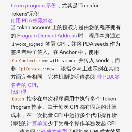
token program 示例
，尤其是"Transfer
Tokens"示例。
使用 PDA 权限签名
当 token account 上的授权方是由您的程序拥有
的
Program Derived Address
时，程序本身通过
签署 CPI，并将 PDA seeds 作为
invoke_signed
签名者种子传入。在 Anchor 中，使用
并传入 seeds，而
CpiContext
::
new_with_signer
非
。该指令与上述示例在其他
CpiContext
::
new
方面完全相同。完整机制说明请参阅
带 PDA 签
名者的 CPI
。
批处理
指令在单次程序调用中执行多个 Token
Batch
Program 指令。由于每次 CPI 都有固定的计算
成本，在一次批量 CPI 中运行多个代币操作所
消耗的
计算单元
少于为每个操作单独发起 CPI
——请参阅
CPI 成本模型
了解每次 CPI 成本的累