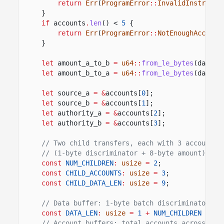
return
Err
(
ProgramError
::
InvalidInstructi
}
if
accounts
.
len
() <
5
{
return
Err
(
ProgramError
::
NotEnoughAccount
}
let
amount_a_to_b
=
u64
::
from_le_bytes
(data[
0
let
amount_b_to_a
=
u64
::
from_le_bytes
(data[
8
let
source_a
= &
accounts[
0
];
let
source_b
= &
accounts[
1
];
let
authority_a
= &
accounts[
2
];
let
authority_b
= &
accounts[
3
];
// Two child transfers, each with 3 accounts 
// (1-byte discriminator + 8-byte amount).
const
NUM_CHILDREN
:
usize
=
2
;
const
CHILD_ACCOUNTS
:
usize
=
3
;
const
CHILD_DATA_LEN
:
usize
=
9
;
// Data buffer: 1-byte batch discriminator + 
const
DATA_LEN
:
usize
=
1
+
NUM_CHILDREN
*
(
2
// Account buffers: total accounts across all