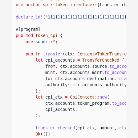
use
anchor_spl
::
token_interface
::
{transfer_checke
declare_id!
(
"11111111111111111111111111111111"
);
#[program]
pub mod
token_cpi
{
use
super
::*
;
pub fn
transfer
(ctx
:
Context
<
TokenTransfer
>, 
let
cpi_accounts
=
TransferChecked
{
from
:
ctx
.
accounts
.
source
.
to_account_
mint
:
ctx
.
accounts
.
mint
.
to_account_in
to
:
ctx
.
accounts
.
destination
.
to_accou
authority
:
ctx
.
accounts
.
authority
.
to_
};
let
cpi_ctx
=
CpiContext
::
new
(
ctx
.
accounts
.
token_program
.
to_account
cpi_accounts,
);
transfer_checked
(cpi_ctx, amount, ctx
.
acc
Ok
(())