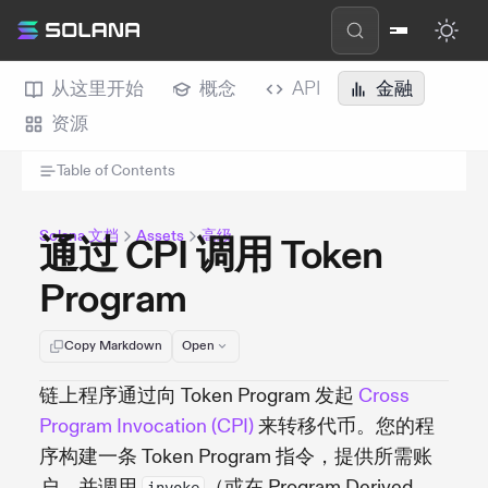
从这里开始
概念
API
金融
资源
Table of Contents
Solana 文档
Assets
高级
通过 CPI 调用 Token
Program
Copy Markdown
Open
链上程序通过向 Token Program 发起
Cross
Program Invocation (CPI)
来转移代币。您的程
序构建一条 Token Program 指令，提供所需账
户，并调用
（或在 Program Derived
invoke