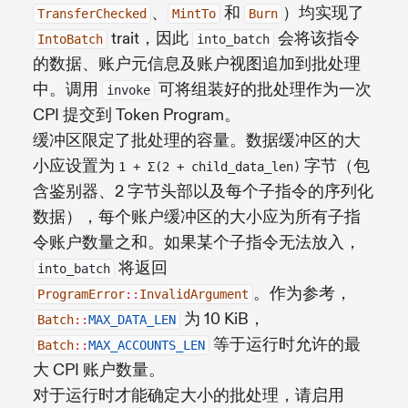
、
和
）均实现了
TransferChecked
MintTo
Burn
trait，因此
会将该指令
IntoBatch
into_batch
的数据、账户元信息及账户视图追加到批处理
中。调用
可将组装好的批处理作为一次
invoke
CPI 提交到 Token Program。
缓冲区限定了批处理的容量。数据缓冲区的大
小应设置为
字节（包
1 + Σ(2 + child_data_len)
含鉴别器、2 字节头部以及每个子指令的序列化
数据），每个账户缓冲区的大小应为所有子指
令账户数量之和。如果某个子指令无法放入，
将返回
into_batch
。作为参考，
ProgramError
::
InvalidArgument
为 10 KiB，
Batch
::
MAX_DATA_LEN
等于运行时允许的最
Batch
::
MAX_ACCOUNTS_LEN
大 CPI 账户数量。
对于运行时才能确定大小的批处理，请启用