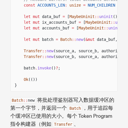
const
ACCOUNTS_LEN
:
usize
=
NUM_CHILDREN
*
CH
let mut
data_buf
=
[
MaybeUninit
::
uninit
();
DA
let mut
ix_accounts_buf
=
[
MaybeUninit
::
unini
let mut
accounts_buf
=
[
MaybeUninit
::
uninit
()
let mut
batch
=
Batch
::
new
(
&mut
data_buf,
&mu
Transfer
::
new
(source_a, source_b, authority_a
Transfer
::
new
(source_b, source_a, authority_b
batch
.
invoke
()
?
;
Ok
(())
}
将批处理鉴别器写入数据缓冲区的
Batch
::
new
第一个字节，并返回一个
，用于追踪每
Batch
个缓冲区已使用的大小。每个 Token Program
指令构建器（例如
、
Transfer