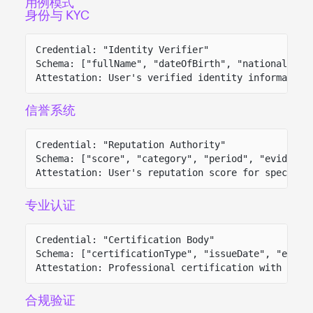
用例模式
身份与 KYC
Credential: "Identity Verifier"
Schema: ["fullName", "dateOfBirth", "nationality"
Attestation: User's verified identity information
信誉系统
Credential: "Reputation Authority"
Schema: ["score", "category", "period", "evidence
Attestation: User's reputation score for specific
专业认证
Credential: "Certification Body"
Schema: ["certificationType", "issueDate", "expir
Attestation: Professional certification with vali
合规验证