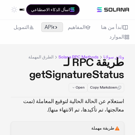
اسأل الذكاء الاصطناعي
ابدأ من هنا
المفاهيم
API
التمويل
الموارد
وثائق سولانا
Solana RPC Methods
الطرق المهملة
طريقة RPC لـ
getSignatureStatus
Open
Copy Markdown
استعلام عن الحالة الحالية لتوقيع المعاملة (تمت
معالجتها، تم تأكيدها، تم الانتهاء منها).
طريقة مهملة