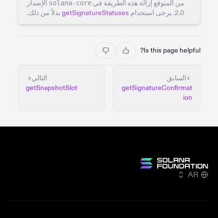
من المتوقع إزالة هذه الطريقة في
solana-core
الإصدار
2.0. يرجى استخدام
getSignatureStatuses
بدلاً من ذلك.
Is this page helpful?
السابق
التالي
getSnapshotSlot
getSignatureConfirmat
ion
AR