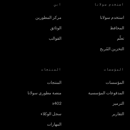
استخدم سولانا
ابنِ
استخدم سولانا
مركز المطورين
المحافظ
الوثائق
تعلّم
القوالب
التخزين المُربح
المؤسسات
المنتجات
المؤسسات
المنتجات
المدفوعات المؤسسية
منصة مطوري سولانا
الترميز
x402
التقارير
سجل الوكلاء
المهارات