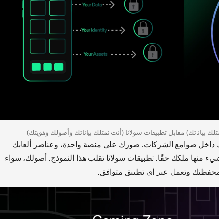
تلك بياناتك) مقابل تطبيقات سولانا (أنت تمتلك بياناتك وأصولك وهويتك)
يتك داخل صوامع الشركات. صورك على منصة واحدة، وعناصر ألعابك
ء منها ملكك حقًا. تطبيقات سولانا تقلب هذا النموذج. أصولك، سواء
محفظتك وتعمل عبر أي تطبيق متوافق.