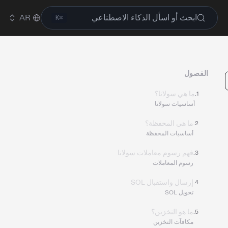
ابحث أو اسأل الذكاء الاصطناعي
AR
⌘K
الفصول
الفصل 1:
ما هي سولانا؟
.
1
أساسيات سولانا
الفصل 2:
ما هي المحفظة؟
.
2
أساسيات المحفظة
الفصل 3:
فهم رسوم معاملات سولانا
.
3
رسوم المعاملات
الفصل 4:
إرسال واستقبال SOL
.
4
تحويل SOL
الفصل 5:
ما هو التخزين؟
.
5
مكافآت التخزين