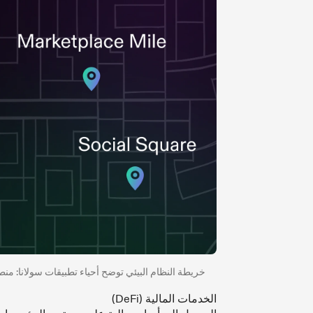
خريطة النظام البيئي توضح أحياء تطبيقات سولانا: من
الخدمات المالية (DeFi)