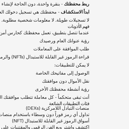
ربط محفظتك
- بنقرة واحدة، دون الحاجة لإنشا
ابدأ الاستكشاف
- محفظتك هي تسجيل دخولك الع
لا تسجيلات طويلة. لا معلومات شخصية مطلوبة. لا
فهم الأذونات
عندما تتصل بتطبيق، تعمل محفظتك كحارس أمن ل
رؤية عنوانك العام ورصيدك
طلب الموافقة على المعاملات
قراءة الرموز غير القابلة للاستبدال (NFTs) والرموز العامة الخاصة بك
لا يمكن للتطبيقات:
الوصول إلى مفاتيحك الخاصة
نقل الأموال دون موافقتك
رؤية أنشطة محفظتك الأخرى
أنت تبقى متحكماً - كل معاملة تتطلب موافقتك ا
فئات التطبيقات الشائعة
منصات التبادل اللامركزية (DEXs)
تداول أي رمز فوراً دون وسطاء باستخدام منصات 
أسواق الرموز غير القابلة للاستبدال (NFT)
اكتشف واشترِ وبع الفن الرقمي والمقتنيات على