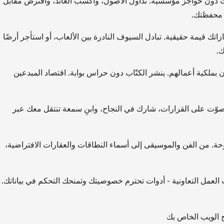
دون حواجز مؤسسية. تداول الأصول، واكسب العائد، واقترض مقابل
ن محفظتك.
تك قيمة حقيقية. تبادل السيوف النادرة بين الألعاب، أو استأجر أرضًا
ك.
ن بملكية أعمالهم. ينشر الكتّاب دون حراس بوابة. اقتصاد المبدعين
وّت على القرارات، شارك في النجاح، وابنِ سمعة تنتقل معك عبر
حة. من الفن والموسيقى إلى أسماء النطاقات والعقارات الافتراضية،
العمل التعاونية - أدوات تحترم خصوصيتك وتمنحك التحكم في بياناتك.
الويب الخاص بك