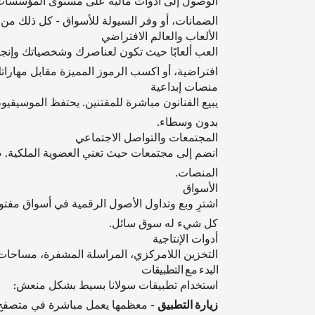
الوصول إلى أدوات مالية على مستوى المؤسسات 
الضمانات، أو وفر السيولة للأسواق - كل ذلك م
الألعاب والعالم الافتراضي
العب ألعابًا حيث تكون لعناصرك وشخصياتك وإنجازا
افتراضية، أو اكسب الرموز المميزة مقابل مهارات
منصات إبداعية
يبيع الفنانون مباشرة للمقتنين. يحتفظ الموسيقيو
بدون وسطاء.
المجتمعات والتواصل الاجتماعي
انضم إلى مجتمعات حيث تعني العضوية الملكية. ص
المنصات.
الأسواق
اشترِ وبع وتداول الأصول الرقمية في أسواق مفتو
كل شيء له سوق سائل.
أدوات الإنتاجية
التخزين اللامركزي، المراسلة المشفرة، مساحات 
البدء مع التطبيقات
استخدام تطبيقات سولانا بسيط بشكل منعش:
زيارة التطبيق
- معظمها يعمل مباشرة في متصفح 