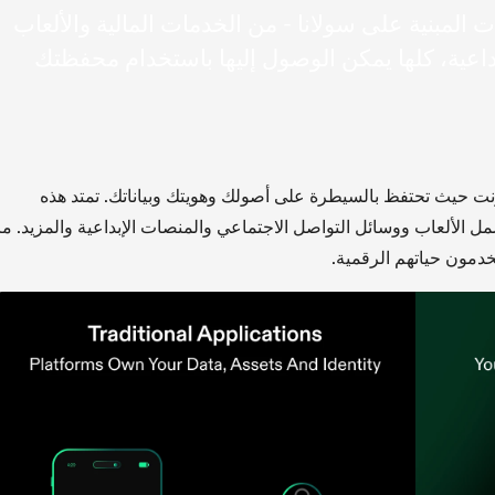
ت المبنية على سولانا - من الخدمات المالية والألعاب
بداعية، كلها يمكن الوصول إليها باستخدام محفظتك
ترنت حيث تحتفظ بالسيطرة على أصولك وهويتك وبياناتك. تمتد هذه
شمل الألعاب ووسائل التواصل الاجتماعي والمنصات الإبداعية والمزيد. ما
دمون حياتهم الرقمية.