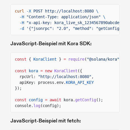
curl
-X
POST http://localhost:8080
\
-H
"Content-Type: application/json"
\
-H
"x-api-key: kora_live_sk_1234567890abcdef"
\
-d
'{"jsonrpc": "2.0", "method": "getConfig", "
JavaScript-Beispiel mit Kora SDK:
const
{
KoraClient
}
=
require
(
"@solana/kora"
);
const
kora
= new
KoraClient
({
rpcUrl:
"http://localhost:8080"
,
apiKey: process.env.
KORA_API_KEY
});
const
config
= await
kora.
getConfig
();
console.
log
(config);
JavaScript-Beispiel mit fetch: