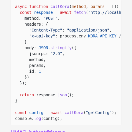
async function
callKora
(
method
,
params
=
[]) {
const
response
= await
fetch
(
"http://localhost:
method:
"POST"
,
headers: {
"Content-Type"
:
"application/json"
,
"x-api-key"
: process.env.
KORA_API_KEY
//'ko
},
body:
JSON
.
stringify
({
jsonrpc:
"2.0"
,
method,
params,
id:
1
})
});
return
response.
json
();
}
const
config
= await
callKora
(
"getConfig"
);
console.
log
(config);