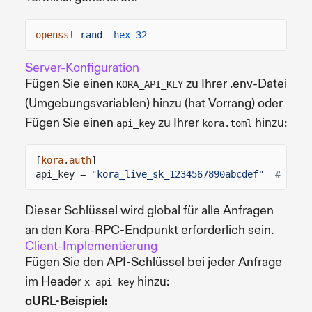
openssl
rand
-hex 32
Server-Konfiguration
Fügen Sie einen
zu Ihrer .env-Datei
KORA_API_KEY
(Umgebungsvariablen) hinzu (hat Vorrang) oder
Fügen Sie einen
zu Ihrer
hinzu:
api_key
kora.toml
[
kora
.
auth
]
api_key =
"kora_live_sk_1234567890abcdef"
# Use 
Dieser Schlüssel wird global für alle Anfragen
an den Kora-RPC-Endpunkt erforderlich sein.
Client-Implementierung
Fügen Sie den API-Schlüssel bei jeder Anfrage
im Header
hinzu:
x-api-key
cURL-Beispiel: