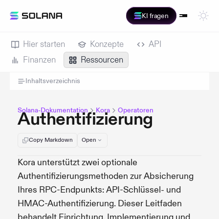
KI fragen
Hier starten
Konzepte
API
Finanzen
Ressourcen
Inhaltsverzeichnis
Solana-Dokumentation
Kora
Operatoren
Authentifizierung
Copy Markdown
Open
Kora unterstützt zwei optionale
Authentifizierungsmethoden zur Absicherung
Ihres RPC-Endpunkts: API-Schlüssel- und
HMAC-Authentifizierung. Dieser Leitfaden
behandelt Einrichtung, Implementierung und