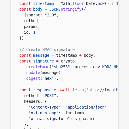
const
timestamp
=
Math.
floor
(Date.
now
()
/
1000
)
const
body
=
JSON
.
stringify
({
jsonrpc:
"2.0"
,
method,
params,
id:
1
});
// Create HMAC signature
const
message
=
timestamp
+
body;
const
signature
=
crypto
.
createHmac
(
"sha256"
, process.env.
KORA_HMAC_S
.
update
(message)
.
digest
(
"hex"
);
const
response
= await
fetch
(
"http://localhost:
method:
"POST"
,
headers: {
"Content-Type"
:
"application/json"
,
"x-timestamp"
: timestamp,
"x-hmac-signature"
: signature
},