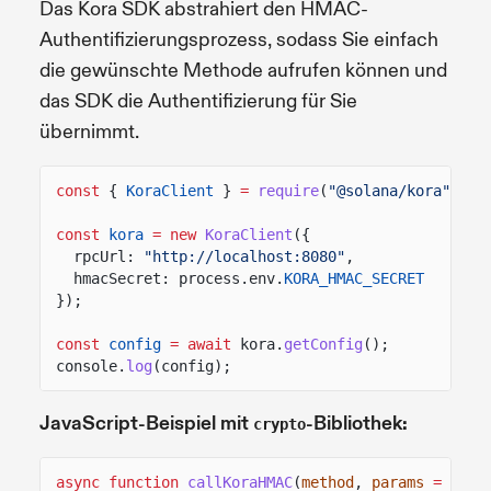
Das Kora SDK abstrahiert den HMAC-
Authentifizierungsprozess, sodass Sie einfach
die gewünschte Methode aufrufen können und
das SDK die Authentifizierung für Sie
übernimmt.
const
{
KoraClient
}
=
require
(
"@solana/kora"
);
const
kora
= new
KoraClient
({
rpcUrl:
"http://localhost:8080"
,
hmacSecret: process.env.
KORA_HMAC_SECRET
});
const
config
= await
kora.
getConfig
();
console.
log
(config);
JavaScript-Beispiel mit
-Bibliothek:
crypto
async function
callKoraHMAC
(
method
,
params
=
[]) 