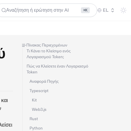
Αναζήτηση ή ερώτηση στην AI
EL
⌘K
Πίνακας Περιεχομένων
ύ
Τι Κάνει το Κλείσιμο ενός
Λογαριασμού Token;
Πώς να Κλείσετε έναν Λογαριασμό
Token
Αναφορά Πηγής
Typescript
 και
Kit
ν
Web3.js
Rust
λείσει
Python