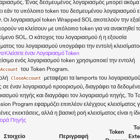
αριασμός. Ένας δεσμευμένος λογαριασμός μπορεί ακόμα
ει εάν το υπόλοιπο token του δεσμευμένου λογαριασμού ε
. Οι λογαριασμοί token Wrapped SOL αποτελούν την εξα
πορούν να κλείσουν με υπόλοιπο token για να ανακτηθεί τ
ίμενο SOL. Ο κάτοχος του λογαριασμού ή η εξουσία
ίματος του λογαριασμού υπογράφει την εντολή κλεισίματο
α Κλείσετε έναν Λογαριασμό Token
είσιμο ενός λογαριασμού token χρησιμοποιεί την εντολή
του Token Program.
eAccount
τολή
μεταφέρει τα lamports του λογαριασμο
CloseAccount
 σε έναν λογαριασμό προορισμού, διαγράφει τα δεδομένα
ιασμού πηγής και διαγράφει τον λογαριασμό πηγής. Το T
sion Program εφαρμόζει επιπλέον ελέγχους κλεισίματος γ
ένες επεκτάσεις, αλλά η βασική ροή κλεισίματος είναι η ίδι
ορά Πηγής
To
Token
Στοιχείο
Περιγραφή
Exte