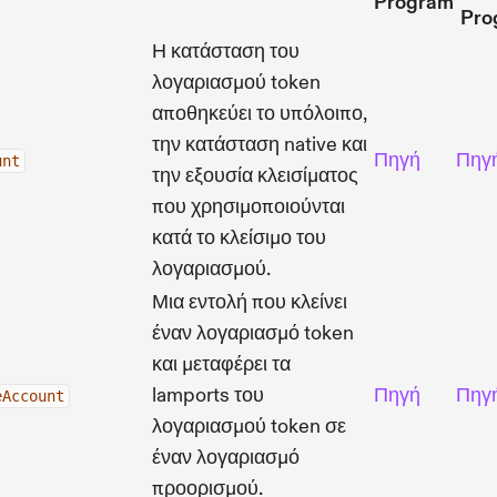
Program
Pro
Η κατάσταση του
λογαριασμού token
αποθηκεύει το υπόλοιπο,
την κατάσταση native και
Πηγή
Πηγ
unt
την εξουσία κλεισίματος
που χρησιμοποιούνται
κατά το κλείσιμο του
λογαριασμού.
Μια εντολή που κλείνει
έναν λογαριασμό token
και μεταφέρει τα
lamports του
Πηγή
Πηγ
eAccount
λογαριασμού token σε
έναν λογαριασμό
προορισμού.