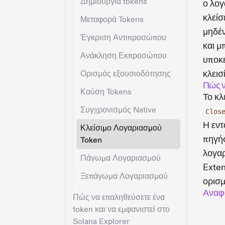
Δημιουργία tokens
ο λογ
κλείσ
Μεταφορά Tokens
μηδέν
Έγκριση Αντιπροσώπου
και μ
Ανάκληση Εκπροσώπου
υποκε
κλεισ
Ορισμός εξουσιοδότησης
Πώς ν
Καύση Tokens
Το κλ
Συγχρονισμός Native
Clos
Η εν
Κλείσιμο Λογαριασμού
πηγής
Token
λογαρ
Πάγωμα Λογαριασμού
Exten
Ξεπάγωμα Λογαριασμού
ορισμ
Αναφ
Πώς να επαληθεύσετε ένα
token και να εμφανιστεί στο
Solana Explorer