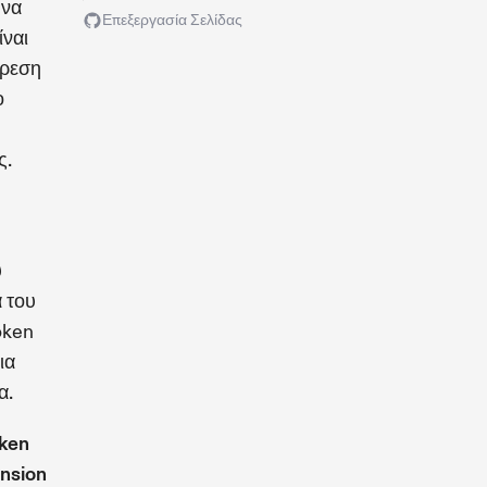
 να
Επεξεργασία Σελίδας
ίναι
ίρεση
ο
ς.
ύ
 του
oken
ια
α.
ken
nsion