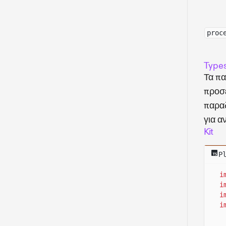
proc
Types
Τα π
προσ
παρα
για α
Kit
P
i
i
i
i