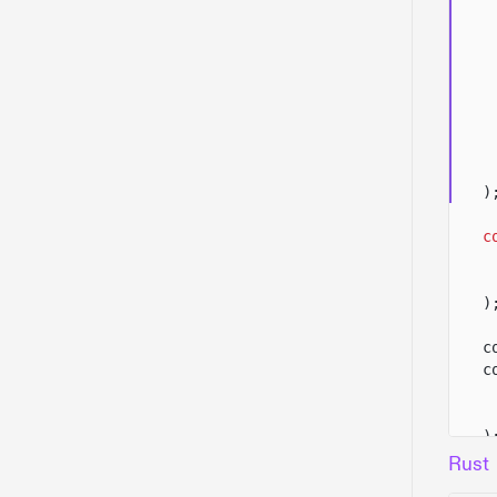
)
c
)
c
c
)
c
Rust
c