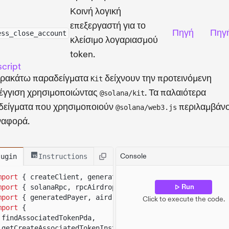
Κοινή λογική
επεξεργαστή για το
Πηγή
Πηγ
ess_close_account
κλείσιμο λογαριασμού
token.
cript
αρακάτω παραδείγματα
δείχνουν την προτεινόμενη
Kit
έγγιση χρησιμοποιώντας
. Τα παλαιότερα
@solana/kit
δείγματα που χρησιμοποιούν
περιλαμβάνο
@solana/web3.js
ναφορά.
Console
lugin
Instructions
mport
{ createClient, generateKeyPairSigner, lamports }
Run
mport
{ solanaRpc, rpcAirdrop }
from
"@solana/kit-plugin
mport
{ generatedPayer, airdropPayer }
from
"@solana/kit
Click to execute the code.
mport
{
findAssociatedTokenPda,
getCreateAssociatedTokenInstructionAsync,