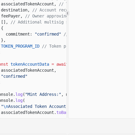
associatedTokenAccount,
// Token account to close.
destination,
// Account receiving the reclaimed SOL.
feePayer,
// Owner approving the account closure.
[],
// Additional multisig signers.
{
commitment:
"confirmed"
// Confirmation options for t
},
TOKEN_PROGRAM_ID
// Token program to invoke.
;
onst
tokenAccountData
= await
connection.
getAccountInfo
(
associatedTokenAccount,
"confirmed"
;
onsole.
log
(
"Mint Address:"
, mintPubkey.
toBase58
());
onsole.
log
(
"
\n
Associated Token Account Address:"
,
associatedTokenAccount.
toBase58
()
;
onsole.
log
(
"Associated Token Account:"
, tokenAccountData
onsole.
log
(
"
\n
Destination Address:"
, destination.
toBase5