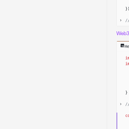
}
/
c
Web3.
H
i
i
c
}
c
c
/
c
c
c
c