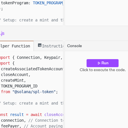
tokenProgram:
TOKEN_PROGRAM_ADDRESS
);
/ Setup: create a mint and the payer's ATA before closin
onst
result
= await
client.token.instructions
js
.
closeAccount
({
account: tokenAccount,
// Token account to close.
Console
elper Function
Instructions
destination,
// Account receiving the reclaimed SOL.
owner: client.payer
// Owner approving the account cl
mport
{ Connection, Keypair, LAMPORTS_PER_SOL }
from
"@s
})
Run
mport
{
.
sendTransaction
();
createAssociatedTokenAccount,
Click to execute the code.
closeAccount,
onst
tokenAccountData
=
createMint,
await
client.token.accounts.token.
fetchMaybe
(tokenAccou
TOKEN_PROGRAM_ID
from
"@solana/spl-token"
;
onsole.
log
(
"Mint Address:"
, mint.address);
onsole.
log
(
"
\n
Token Account Address:"
, tokenAccount);
/ Setup: create a mint and the payer's ATA before closin
onsole.
log
(
"Token Account:"
, tokenAccountData);
onsole.
log
(
"
\n
Destination Address:"
, destination);
onst
result
= await
closeAccount
(
onsole.
log
(
"
\n
Transaction Signature:"
, result.context.si
connection,
// Connection to the local validator.
feePayer,
// Account paying transaction fees.