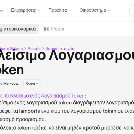
Επιχειρήσεις
Προϊόντα
Οικοσύστημα
ματοοικονομικά
Πόροι
ίωση Solana
Assets
Βασικά στοιχεία
λείσιμο Λογαριασμο
oken
y Markdown
Open
νει το Κλείσιμο ενός Λογαριασμού Token;
είσιμο ενός λογαριασμού token διαγράφει τον λογαριασμό
ρέφει τα lamports ενοικίου του λογαριασμού token σε ένα
ριασμό προορισμού.
όλοιπο token πρέπει να είναι μηδέν προτού μπορέσει να κ