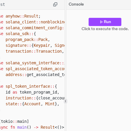
onsole.
log
(
"
\n
Transaction Signature:"
, result);
Console
ust
se
anyhow
::
Result
;
Run
se
solana_client
::
nonblocking
::
rpc_client
::
RpcClient
;
se
solana_commitment_config
::
CommitmentConfig
;
Click to execute the code.
se
solana_sdk
::
{
program_pack
::
Pack
,
signature
::
{
Keypair
,
Signer
},
transaction
::
Transaction
,
;
se
solana_system_interface
::
instruction
::
create_account;
se
spl_associated_token_account_interface
::
{
address
::
get_associated_token_address,
instruction
::
c
;
se
spl_token_interface
::
{
id
as
token_program_id,
instruction
::
{close_account, initialize_mint},
state
::
{
Account
,
Mint
},
;
[tokio
::
main]
sync fn
main
()
->
Result
<()> {