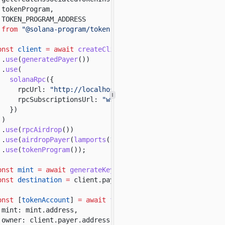
tokenProgram,
TOKEN_PROGRAM_ADDRESS
from
"@solana-program/token"
;
onst
client
= await
createClient
()
.
use
(
generatedPayer
())
.
use
(
solanaRpc
({
rpcUrl:
"http://localhost:8899"
,
rpcSubscriptionsUrl:
"ws://localhost:8900"
})
)
.
use
(
rpcAirdrop
())
.
use
(
airdropPayer
(
lamports
(
1_000_000_000
n
)))
.
use
(
tokenProgram
())
;
onst
mint
= await
generateKeyPairSigner
();
onst
destination
=
client.payer.address;
onst
[
tokenAccount
]
= await
findAssociatedTokenPda
({
mint: mint.address,
owner: client.payer.address,