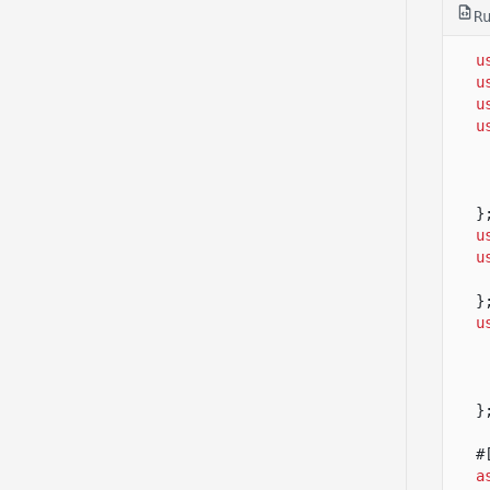
c
R
u
u
u
u
}
u
u
}
u
}
#
a