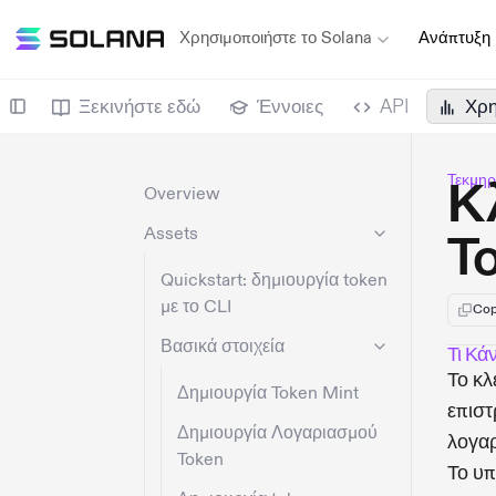
Χρησιμοποιήστε το Solana
Ανάπτυξη
Ξεκινήστε εδώ
Έννοιες
API
Χρη
Τεκμηρ
Κ
Overview
Assets
T
Quickstart: δημιουργία token
με το CLI
Cop
Βασικά στοιχεία
Τι Κά
Το κλ
Δημιουργία Token Mint
επιστ
Δημιουργία Λογαριασμού
λογα
Token
Το υπ