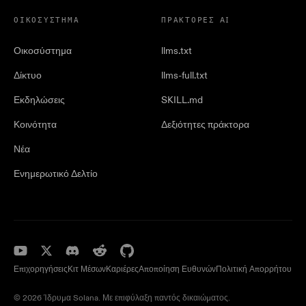
ΟΙΚΟΣΎΣΤΗΜΑ
ΠΡΆΚΤΟΡΕΣ AI
Οικοσύστημα
llms.txt
Δίκτυο
llms-full.txt
Εκδηλώσεις
SKILL.md
Κοινότητα
Δεξιότητες πράκτορα
Νέα
Ενημερωτικό Δελτίο
Επιχορηγήσεις
Κιτ Μέσων
Καριέρες
Αποποίηση Ευθυνών
Πολιτική Απορρήτου
© 2026 Ίδρυμα Solana. Με επιφύλαξη παντός δικαιώματος.