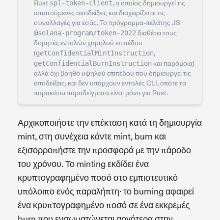
Rust
spl-token-client
, ο οποίος δημιουργεί τις
απαιτούμενες αποδείξεις και διαχειρίζεται τις
συναλλαγές για εσάς. Το πρόγραμμα-πελάτης JS
@solana-program/token-2022
διαθέτει τους
δομητές εντολών χαμηλού επιπέδου
(
getConfidentialMintInstruction
,
getConfidentialBurnInstruction
και παρόμοια)
αλλά όχι βοηθό υψηλού επιπέδου που δημιουργεί τις
αποδείξεις, και δεν υπάρχουν εντολές CLI, οπότε τα
παρακάτω παραδείγματα είναι μόνο για Rust.
Αρχικοποιήστε την επέκταση κατά τη δημιουργία
mint, στη συνέχεια κάντε mint, burn και
εξισορροπήστε την προσφορά με την πάροδο
του χρόνου. Το minting εκδίδει ένα
κρυπτογραφημένο ποσό στο εμπιστευτικό
υπόλοιπο ενός παραλήπτη· το burning αφαιρεί
ένα κρυπτογραφημένο ποσό σε ένα εκκρεμές
burn που ενσωματώνεται αργότερα στην