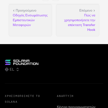
Προηγούμενο
Επόμενο
Οδηγός Ενσωμάτωσης
Πώς να
Εμπιστευτικών
χρησιμοποιήσετε την
Μεταφορών
επέκταση Transfer
Hook
EL
ΧΡΗΣΙΜΟΠΟΙΉΣΤΕ ΤΟ
ΑΝΆΠΤΥΞΗ
SOLANA
Κέντρο προγραμματιστών