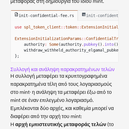
μεταφοράς στη δημιουργία του ίδιου mint.
init-confidential-fee.rs
init-confidential-
use
spl_token_client
::
token
::
ExtensionInitializat
ExtensionInitializationParams
::
ConfidentialTransf
authority
:
Some
(authority
.
pubkey
()
.
into
()),
withdraw_withheld_authority_elgamal_pubkey
:
w
};
Συλλογή και ανάληψη παρακρατημένων τελών
Η συλλογή μεταφέρει τα κρυπτογραφημένα
παρακρατημένα τέλη από τους λογαριασμούς
στο mint· η ανάληψη τα μεταφέρει έξω από το
mint σε έναν επιλεγμένο λογαριασμό.
Εμπλέκονται δύο αρχές, και καθεμία μπορεί να
διαφέρει από την αρχή του mint:
Η
αρχή εμπιστευτικής μεταφοράς τελών
(το