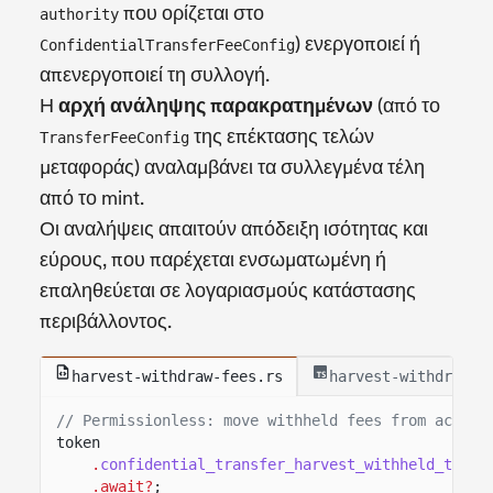
που ορίζεται στο
authority
) ενεργοποιεί ή
ConfidentialTransferFeeConfig
απενεργοποιεί τη συλλογή.
Η
αρχή ανάληψης παρακρατημένων
(από το
της επέκτασης τελών
TransferFeeConfig
μεταφοράς) αναλαμβάνει τα συλλεγμένα τέλη
από το mint.
Οι αναλήψεις απαιτούν απόδειξη ισότητας και
εύρους, που παρέχεται ενσωματωμένη ή
επαληθεύεται σε λογαριασμούς κατάστασης
περιβάλλοντος.
harvest-withdraw-fees.rs
harvest-withdraw-f
// Permissionless: move withheld fees from accoun
token
.
confidential_transfer_harvest_withheld_token
.await?
;