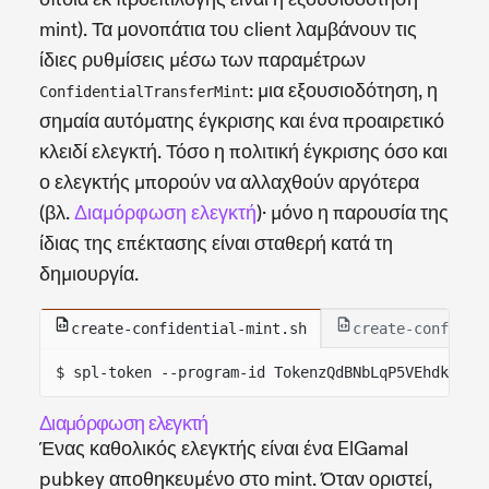
mint). Τα μονοπάτια του client λαμβάνουν τις
ίδιες ρυθμίσεις μέσω των παραμέτρων
: μια εξουσιοδότηση, η
ConfidentialTransferMint
σημαία αυτόματης έγκρισης και ένα προαιρετικό
κλειδί ελεγκτή. Τόσο η πολιτική έγκρισης όσο και
ο ελεγκτής μπορούν να αλλαχθούν αργότερα
(βλ.
Διαμόρφωση ελεγκτή
)· μόνο η παρουσία της
ίδιας της επέκτασης είναι σταθερή κατά τη
δημιουργία.
create-confidential-mint.sh
create-confiden
$ spl-token --program-id TokenzQdBNbLqP5VEhdkAS6E
Διαμόρφωση ελεγκτή
Ένας καθολικός ελεγκτής είναι ένα ElGamal
pubkey αποθηκευμένο στο mint. Όταν οριστεί,