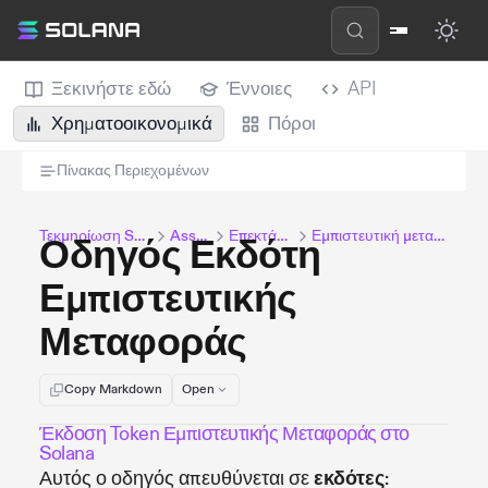
Ξεκινήστε εδώ
Έννοιες
API
Χρηματοοικονομικά
Πόροι
Πίνακας Περιεχομένων
Τεκμηρίωση Solana
Assets
Επεκτάσεις
Εμπιστευτική μεταφορά
Οδηγός Εκδότη
Εμπιστευτικής
Μεταφοράς
Copy Markdown
Open
Έκδοση Token Εμπιστευτικής Μεταφοράς στο
Solana
Αυτός ο οδηγός απευθύνεται σε
εκδότες
: