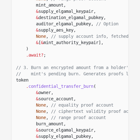
mint_amount,
&
supply_elgamal_keypair,
&
destination_elgamal_pubkey,
auditor_elgamal_pubkey,
// Option
&
supply_aes_key,
None
,
// supply account info, fetched if 
&
[
&
mint_authority_keypair],
)
.await?
;
// 3. Burn an encrypted amount from a holder's co
//    mint's pending burn. Generates proofs like 
token
.
confidential_transfer_burn
(
&
owner,
&
source_account,
None
,
// equality proof account
None
,
// ciphertext validity proof accoun
None
,
// range proof account
burn_amount,
&
source_elgamal_keypair,
&
supply_elgamal_pubkey,