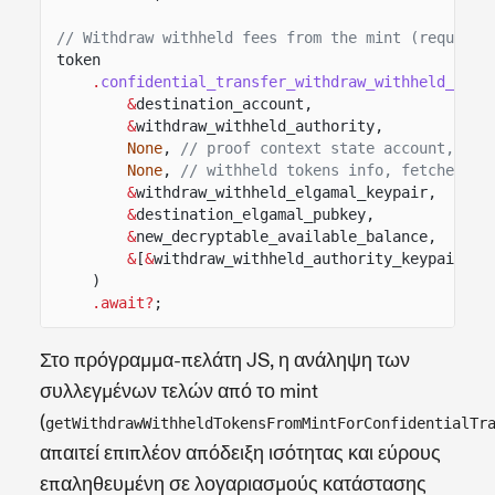
// Withdraw withheld fees from the mint (requires
token
.
confidential_transfer_withdraw_withheld_toke
&
destination_account,
&
withdraw_withheld_authority,
None
,
// proof context state account, sup
None
,
// withheld tokens info, fetched if
&
withdraw_withheld_elgamal_keypair,
&
destination_elgamal_pubkey,
&
new_decryptable_available_balance,
&
[
&
withdraw_withheld_authority_keypair],
)
.await?
;
Στο πρόγραμμα-πελάτη JS, η ανάληψη των
συλλεγμένων τελών από το mint
(
getWithdrawWithheldTokensFromMintForConfidentialTr
απαιτεί επιπλέον απόδειξη ισότητας και εύρους
επαληθευμένη σε λογαριασμούς κατάστασης