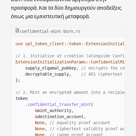
προσφορά. Και τα δύο δημιουργούν αποδείξεις
όπως μια εμπιστευτική μεταφορά.
confidential-mint-burn.rs
use
spl_token_client
::
token
::
ExtensionInitializat
// 1. Initialize at creation (alongside Confident
ExtensionInitializationParams
::
ConfidentialMintBu
supply_elgamal_pubkey,
// encrypts the confid
decryptable_supply,
// AES ciphertext of t
};
// 2. Mint an encrypted amount into a recipient's
token
.
confidential_transfer_mint
(
&
mint_authority,
&
destination_account,
None
,
// equality proof account
None
,
// ciphertext validity proof accoun
None
,
// range proof account