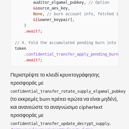
auditor_elgamal_pubkey,
// Option
&
source_aes_key,
None
,
// burn account info, fetched if No
&
[
&
owner_keypair],
)
.await?
;
// 4. Fold the accumulated pending burn into the 
token
.
confidential_transfer_apply_pending_burn
(
&
mi
.await?
;
Περιστρέψτε το κλειδί κρυπτογράφησης
προσφοράς με
confidential_transfer_rotate_supply_elgamal_pubkey
(το εκκρεμές burn πρέπει πρώτα να είναι μηδέν),
και ανανεώστε το αναγνώσιμο ciphertext
προσφοράς με
.
confidential_transfer_update_decrypt_supply