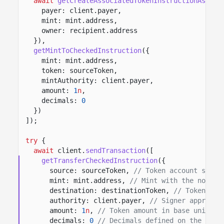
await
getCreateAssociatedTokenInstructionAsync
(
payer: client.payer,
mint: mint.address,
owner: recipient.address
}),
getMintToCheckedInstruction
({
mint: mint.address,
token: sourceToken,
mintAuthority: client.payer,
amount:
1
n
,
decimals:
0
})
]);
try
{
await
client.
sendTransaction
([
getTransferCheckedInstruction
({
source: sourceToken,
// Token account sendi
mint: mint.address,
// Mint with the non-tr
destination: destinationToken,
// Token acc
authority: client.payer,
// Signer approvin
amount:
1
n
,
// Token amount in base units.
decimals:
0
// Decimals defined on the mint