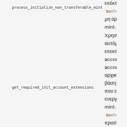
επέκταση 
process_initialize_non_transferable_mint
NonTransf
μη αρχικο
mint.
Χρησιμοπο
αυτόματη
επεκτάσε
account ό
accounts
αρχικοποι
βάση τις 
get_required_init_account_extensions
που είναι
ενεργοποι
mint. Για 
NonTransf
προσθέτει