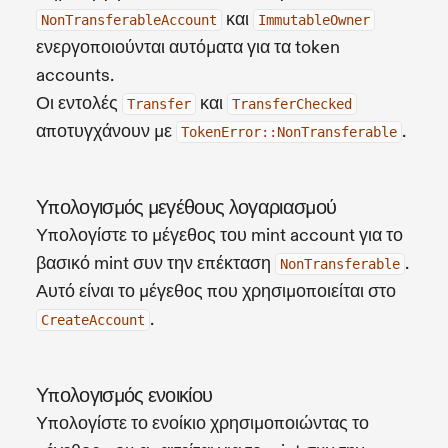
και
NonTransferableAccount
ImmutableOwner
ενεργοποιούνται αυτόματα για τα token
accounts.
Οι εντολές
και
Transfer
TransferChecked
αποτυγχάνουν με
.
TokenError
::
NonTransferable
Υπολογισμός μεγέθους λογαριασμού
Υπολογίστε το μέγεθος του mint account για το
βασικό mint συν την επέκταση
.
NonTransferable
Αυτό είναι το μέγεθος που χρησιμοποιείται στο
.
CreateAccount
Υπολογισμός ενοικίου
Υπολογίστε το ενοίκιο χρησιμοποιώντας το