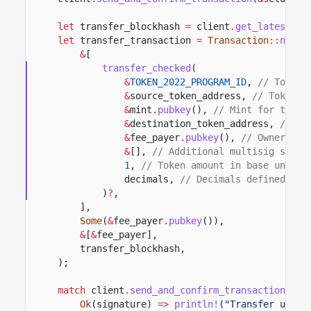
let
transfer_blockhash
=
client
.
get_latest_bl
let
transfer_transaction
=
Transaction
::
new_s
&
[
transfer_checked
(
&
TOKEN_2022_PROGRAM_ID
,
// Token 
&
source_token_address,
// Token a
&
mint
.
pubkey
(),
// Mint for the t
&
destination_token_address,
// To
&
fee_payer
.
pubkey
(),
// Owner or 
&
[],
// Additional multisig signe
1
,
// Token amount in base units.
decimals,
// Decimals defined on 
)
?
,
],
Some
(
&
fee_payer
.
pubkey
()),
&
[
&
fee_payer],
transfer_blockhash,
);
match
client
.
send_and_confirm_transaction
(
&
tr
Ok
(signature)
=>
println!
(
"Transfer unexp