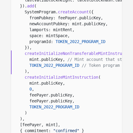
}).
add
(
SystemProgram.
createAccount
({
fromPubkey: feePayer.publicKey,
newAccountPubkey: mint.publicKey,
lamports: mintRent,
space: mintSpace,
programId:
TOKEN_2022_PROGRAM_ID
}),
createInitializeNonTransferableMintInstructio
mint.publicKey,
// Mint account that stores
TOKEN_2022_PROGRAM_ID
// Token program that
),
createInitializeMintInstruction
(
mint.publicKey,
0
,
feePayer.publicKey,
feePayer.publicKey,
TOKEN_2022_PROGRAM_ID
)
),
[feePayer, mint],
{ commitment:
"confirmed"
}