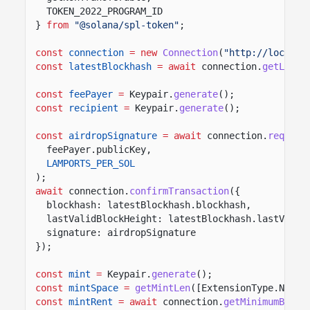
TOKEN_2022_PROGRAM_ID
}
from
"@solana/spl-token"
;
const
connection
= new
Connection
(
"http://localho
const
latestBlockhash
= await
connection.
getLates
const
feePayer
=
Keypair.
generate
();
const
recipient
=
Keypair.
generate
();
const
airdropSignature
= await
connection.
request
feePayer.publicKey,
LAMPORTS_PER_SOL
);
await
connection.
confirmTransaction
({
blockhash: latestBlockhash.blockhash,
lastValidBlockHeight: latestBlockhash.lastValid
signature: airdropSignature
});
const
mint
=
Keypair.
generate
();
const
mintSpace
=
getMintLen
([ExtensionType.NonTr
const
mintRent
= await
connection.
getMinimumBalan