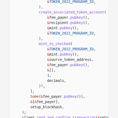
&
TOKEN_2022_PROGRAM_ID
,
),
create_associated_token_account
(
&
fee_payer
.
pubkey
(),
&
recipient
.
pubkey
(),
&
mint
.
pubkey
(),
&
TOKEN_2022_PROGRAM_ID
,
),
mint_to_checked
(
&
TOKEN_2022_PROGRAM_ID
,
&
mint
.
pubkey
(),
&
source_token_address,
&
fee_payer
.
pubkey
(),
&
[],
1
,
decimals,
)
?
,
],
Some
(
&
fee_payer
.
pubkey
()),
&
[
&
fee_payer],
setup_blockhash,
);
client
.
send_and_confirm_transaction
(
&
setup_tr