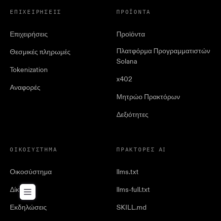
ΕΠΙΧΕΙΡΉΣΕΙΣ
ΠΡΟΪΌΝΤΑ
Επιχειρήσεις
Προϊόντα
Πλατφόρμα Προγραμματιστών
Θεσμικές πληρωμές
Solana
Tokenization
x402
Αναφορές
Μητρώο Πρακτόρων
Δεξιότητες
ΟΙΚΟΣΎΣΤΗΜΑ
ΠΡΆΚΤΟΡΕΣ AI
Οικοσύστημα
llms.txt
Δίκτυο
llms-full.txt
Εκδηλώσεις
SKILL.md