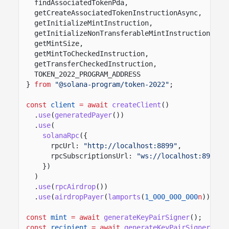
findAssociatedTokenPda,
getCreateAssociatedTokenInstructionAsync,
getInitializeMintInstruction,
getInitializeNonTransferableMintInstruction,
getMintSize,
getMintToCheckedInstruction,
getTransferCheckedInstruction,
TOKEN_2022_PROGRAM_ADDRESS
}
from
"@solana-program/token-2022"
;
const
client
= await
createClient
()
.
use
(
generatedPayer
())
.
use
(
solanaRpc
({
rpcUrl:
"http://localhost:8899"
,
rpcSubscriptionsUrl:
"ws://localhost:8900"
})
)
.
use
(
rpcAirdrop
())
.
use
(
airdropPayer
(
lamports
(
1_000_000_000
n
)));
const
mint
= await
generateKeyPairSigner
();
const
recipient
= await
generateKeyPairSigner
();