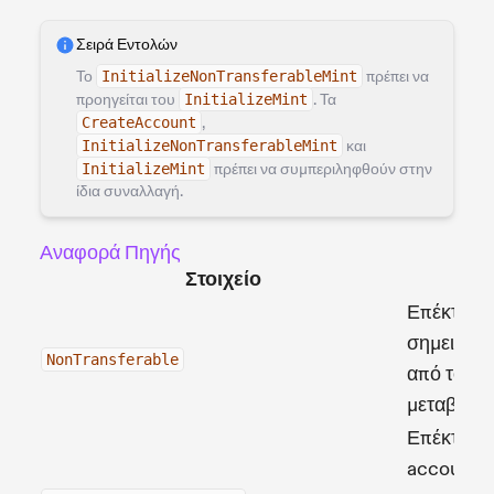
Σειρά Εντολών
Το
InitializeNonTransferableMint
πρέπει να
προηγείται του
InitializeMint
. Τα
CreateAccount
,
InitializeNonTransferableMint
και
InitializeMint
πρέπει να συμπεριληφθούν στην
ίδια συναλλαγή.
Αναφορά Πηγής
Στοιχείο
Περ
Επέκταση
σημειώνει
NonTransferable
από το mi
μεταβιβάσ
Επέκταση
account 