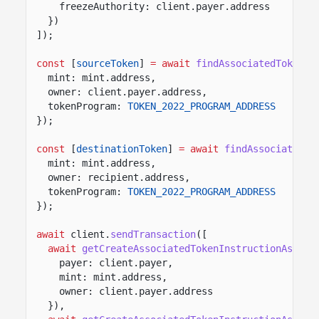
freezeAuthority: client.payer.address
})
]);
const
[
sourceToken
]
= await
findAssociatedTokenPd
mint: mint.address,
owner: client.payer.address,
tokenProgram:
TOKEN_2022_PROGRAM_ADDRESS
});
const
[
destinationToken
]
= await
findAssociatedTo
mint: mint.address,
owner: recipient.address,
tokenProgram:
TOKEN_2022_PROGRAM_ADDRESS
});
await
client.
sendTransaction
([
await
getCreateAssociatedTokenInstructionAsync
(
payer: client.payer,
mint: mint.address,
owner: client.payer.address
}),