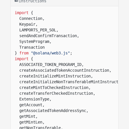
Instructions
import
{
Connection,
Keypair,
LAMPORTS_PER_SOL,
sendAndConfirmTransaction,
SystemProgram,
Transaction
}
from
"@solana/web3.js"
;
import
{
ASSOCIATED_TOKEN_PROGRAM_ID,
createAssociatedTokenAccountInstruction,
createInitializeMintInstruction,
createInitializeNonTransferableMintInstruction,
createMintToCheckedInstruction,
createTransferCheckedInstruction,
ExtensionType,
getAccount,
getAssociatedTokenAddressSync,
getMint,
getMintLen,
getNonTransferable,