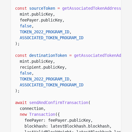
const
sourceToken
=
getAssociatedTokenAddressSync
mint.publicKey,
feePayer.publicKey,
false
,
TOKEN_2022_PROGRAM_ID
,
ASSOCIATED_TOKEN_PROGRAM_ID
);
const
destinationToken
=
getAssociatedTokenAddres
mint.publicKey,
recipient.publicKey,
false
,
TOKEN_2022_PROGRAM_ID
,
ASSOCIATED_TOKEN_PROGRAM_ID
);
await
sendAndConfirmTransaction
(
connection,
new
Transaction
({
feePayer: feePayer.publicKey,
blockhash: latestBlockhash.blockhash,
lastValidBlockHeight: latestBlockhash.lastVal