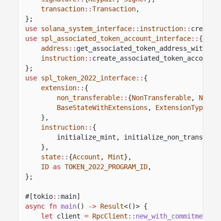
transaction
::
Transaction
,
};
use
solana_system_interface
::
instruction
::
create_
use
spl_associated_token_account_interface
::
{
address
::
get_associated_token_address_with_pr
instruction
::
create_associated_token_account,
};
use
spl_token_2022_interface
::
{
extension
::
{
non_transferable
::
{
NonTransferable
,
NonTr
BaseStateWithExtensions
,
ExtensionType
,
S
},
instruction
::
{
initialize_mint, initialize_non_transfera
},
state
::
{
Account
,
Mint
},
ID
as
TOKEN_2022_PROGRAM_ID
,
};
#[tokio
::
main]
async fn
main
()
->
Result
<()> {
let
client
=
RpcClient
::
new_with_commitment
(