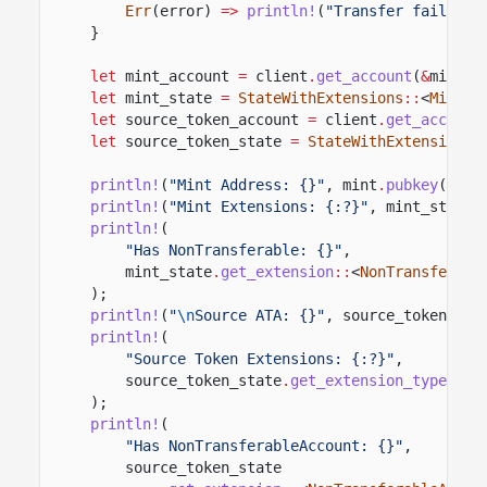
Err
(error)
=>
println!
(
"Transfer failed a
}
let
mint_account
=
client
.
get_account
(
&
mint
.
p
let
mint_state
=
StateWithExtensions
::
<
Mint
>
:
let
source_token_account
=
client
.
get_account
let
source_token_state
=
StateWithExtensions
:
println!
(
"Mint Address: {}"
, mint
.
pubkey
());
println!
(
"Mint Extensions: {:?}"
, mint_state
.
println!
(
"Has NonTransferable: {}"
,
mint_state
.
get_extension
::
<
NonTransferabl
);
println!
(
"
\n
Source ATA: {}"
, source_token_add
println!
(
"Source Token Extensions: {:?}"
,
source_token_state
.
get_extension_types
()
?
);
println!
(
"Has NonTransferableAccount: {}"
,
source_token_state