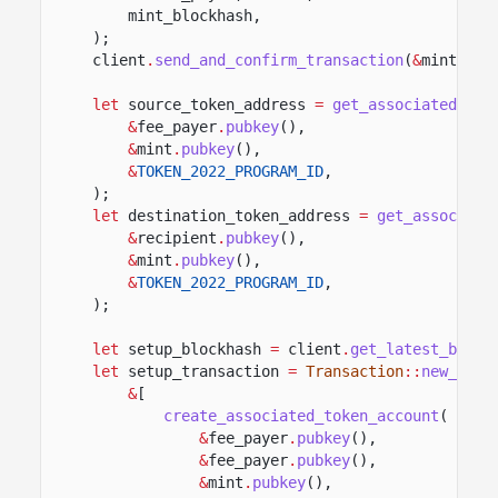
mint_blockhash,
);
client
.
send_and_confirm_transaction
(
&
mint_tra
let
source_token_address
=
get_associated_tok
&
fee_payer
.
pubkey
(),
&
mint
.
pubkey
(),
&
TOKEN_2022_PROGRAM_ID
,
);
let
destination_token_address
=
get_associate
&
recipient
.
pubkey
(),
&
mint
.
pubkey
(),
&
TOKEN_2022_PROGRAM_ID
,
);
let
setup_blockhash
=
client
.
get_latest_block
let
setup_transaction
=
Transaction
::
new_sign
&
[
create_associated_token_account
(
&
fee_payer
.
pubkey
(),
&
fee_payer
.
pubkey
(),
&
mint
.
pubkey
(),