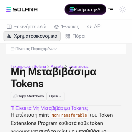
Ρωτήστε την AI
Ξεκινήστε εδώ
Έννοιες
API
Χρηματοοικονομικά
Πόροι
Πίνακας Περιεχομένων
Τεκμηρίωση Solana
Assets
Επεκτάσεις
Μη Μεταβιβάσιμα
Tokens
Copy Markdown
Open
Τι Είναι τα Μη Μεταβιβάσιμα Tokens;
Η επέκταση mint
του Token
NonTransferable
Extensions Program καθιστά κάθε token
account για αυτό το mint μη μεταβιβάσιμο.