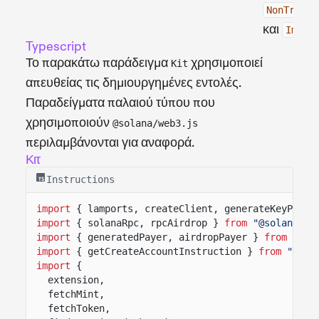
NonTransf
και
Immut
Typescript
Το παρακάτω παράδειγμα
χρησιμοποιεί
Kit
απευθείας τις δημιουργημένες εντολές.
Παραδείγματα παλαιού τύπου που
χρησιμοποιούν
@solana/web3.js
περιλαμβάνονται για αναφορά.
Κιτ
Instructions
import
{ lamports, createClient, generateKeyPairS
import
{ solanaRpc, rpcAirdrop }
from
"@solana/ki
import
{ generatedPayer, airdropPayer }
from
"@so
import
{ getCreateAccountInstruction }
from
"@sol
import
{
extension,
fetchMint,
fetchToken,