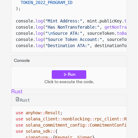
TOKEN_2022_PROGRAM_ID
);
console.
log
(
"Mint Address:"
, mint.publicKey.
toBas
console.
log
(
"Has NonTransferable:"
,
getNonTransfe
console.
log
(
"
\n
Source ATA:"
, sourceToken.
toBase58
console.
log
(
"Source Token Account:"
, sourceTokenA
console.
log
(
"Destination ATA:"
, destinationToken.
Console
Run
Click to execute the code.
Rust
Rust
use
anyhow
::
Result
;
use
solana_client
::
nonblocking
::
rpc_client
::
RpcCl
use
solana_commitment_config
::
CommitmentConfig
;
use
solana_sdk
::
{
signature
::
{
Keypair
,
Signer
},