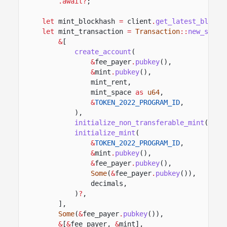
.await?
;
let
mint_blockhash
=
client
.
get_latest_blockh
let
mint_transaction
=
Transaction
::
new_signe
&
[
create_account
(
&
fee_payer
.
pubkey
(),
&
mint
.
pubkey
(),
mint_rent,
mint_space
as
u64
,
&
TOKEN_2022_PROGRAM_ID
,
),
initialize_non_transferable_mint
(
&
TOK
initialize_mint
(
&
TOKEN_2022_PROGRAM_ID
,
&
mint
.
pubkey
(),
&
fee_payer
.
pubkey
(),
Some
(
&
fee_payer
.
pubkey
()),
decimals,
)
?
,
],
Some
(
&
fee_payer
.
pubkey
()),
&
[
&
fee_payer,
&
mint],