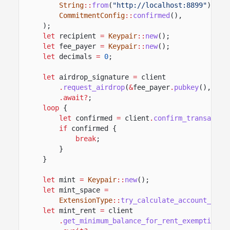
String
::
from
(
"http://localhost:8899"
),
CommitmentConfig
::
confirmed
(),
);
let
recipient
=
Keypair
::
new
();
let
fee_payer
=
Keypair
::
new
();
let
decimals
=
0
;
let
airdrop_signature
=
client
.
request_airdrop
(
&
fee_payer
.
pubkey
(),
1_0
.await?
;
loop
{
let
confirmed
=
client
.
confirm_transactio
if
confirmed {
break
;
}
}
let
mint
=
Keypair
::
new
();
let
mint_space
=
ExtensionType
::
try_calculate_account_len
:
let
mint_rent
=
client
.
get_minimum_balance_for_rent_exemption
(m