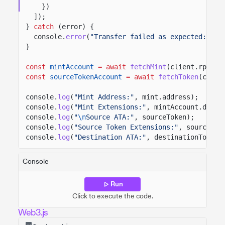
})
]);
}
catch
(error) {
console.
error
(
"Transfer failed as expected:"
, e
}
const
mintAccount
= await
fetchMint
(client.rpc, m
const
sourceTokenAccount
= await
fetchToken
(clien
console.
log
(
"Mint Address:"
, mint.address);
console.
log
(
"Mint Extensions:"
, mintAccount.data.
console.
log
(
"
\n
Source ATA:"
, sourceToken);
console.
log
(
"Source Token Extensions:"
, sourceTok
console.
log
(
"Destination ATA:"
, destinationToken)
Console
Run
Click to execute the code.
Web3.js