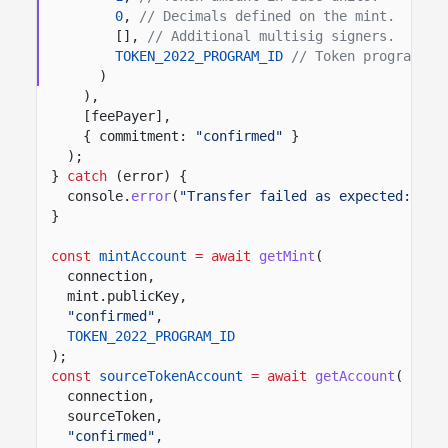
0
,
// Decimals defined on the mint.
[],
// Additional multisig signers.
TOKEN_2022_PROGRAM_ID
// Token program th
)
),
[feePayer],
{ commitment:
"confirmed"
}
);
}
catch
(error) {
console.
error
(
"Transfer failed as expected:"
, e
}
const
mintAccount
= await
getMint
(
connection,
mint.publicKey,
"confirmed"
,
TOKEN_2022_PROGRAM_ID
);
const
sourceTokenAccount
= await
getAccount
(
connection,
sourceToken,
"confirmed"
,