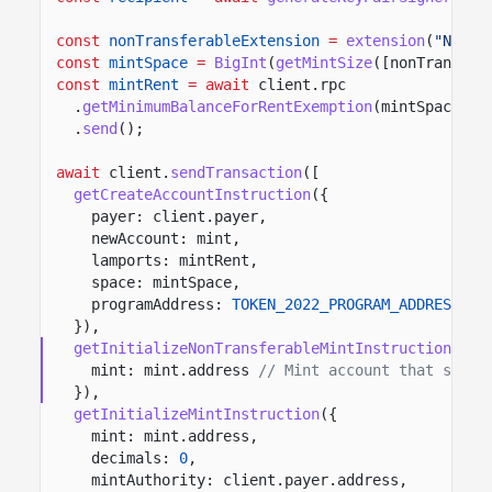
const
nonTransferableExtension
=
extension
(
"NonTr
const
mintSpace
=
BigInt
(
getMintSize
([nonTransfer
const
mintRent
= await
client.rpc
.
getMinimumBalanceForRentExemption
(mintSpace)
.
send
();
await
client.
sendTransaction
([
getCreateAccountInstruction
({
payer: client.payer,
newAccount: mint,
lamports: mintRent,
space: mintSpace,
programAddress:
TOKEN_2022_PROGRAM_ADDRESS
}),
getInitializeNonTransferableMintInstruction
({
mint: mint.address
// Mint account that store
}),
getInitializeMintInstruction
({
mint: mint.address,
decimals:
0
,
mintAuthority: client.payer.address,