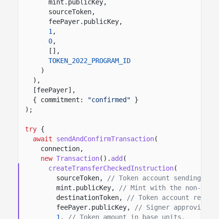
mint.publicKey,
sourceToken,
feePayer.publicKey,
1
,
0
,
[],
TOKEN_2022_PROGRAM_ID
)
),
[feePayer],
{ commitment:
"confirmed"
}
);
try
{
await
sendAndConfirmTransaction
(
connection,
new
Transaction
().
add
(
createTransferCheckedInstruction
(
sourceToken,
// Token account sending the
mint.publicKey,
// Mint with the non-tran
destinationToken,
// Token account receiv
feePayer.publicKey,
// Signer approving t
1
,
// Token amount in base units.