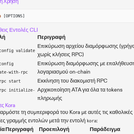
ή Χρήση
a
[OPTIONS]
εις Εντολές CLI
λή
Περιγραφή
Επικύρωση αρχείου διαμόρφωσης (γρήγ
config validate
χωρίς κλήσεις RPC)
Επικύρωση διαμόρφωσης με επαλήθευσ
config
λογαριασμού on-chain
ate-with-rpc
Εκκίνηση του διακομιστή RPC
rpc start
Αρχικοποίηση ATA για όλα τα tokens
rpc initialize-
πληρωμής
ες Kora
ρμόστε τη συμπεριφορά του Kora με αυτές τις καθολικές
ες γραμμής εντολών μετά την εντολή
:
kora
ία
Περιγραφή
Προεπιλογή
Παράδειγμα