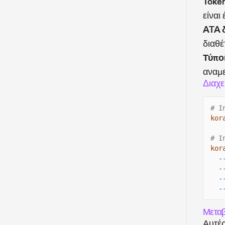
Toke
είναι
ATA 
διαθέ
Τύπο
αναμε
Διαχε
# I
kor
# I
kor
-
-
-
-
Μεταβ
Αυτές