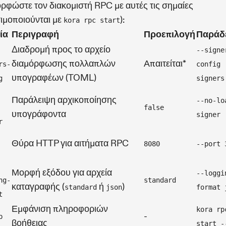
ρφώστε τον διακομιστή RPC με αυτές τις σημαίες
ιμοποιούνται με
):
kora rpc start
ία
Περιγραφή
Προεπιλογή
Παράδ
Διαδρομή προς το αρχείο
--signe
διαμόρφωσης πολλαπλών
Απαιτείται*
rs-
config
υπογραφέων (TOML)
g
signers
Παράλειψη αρχικοποίησης
--no-lo
false
υπογράφοντα
signer
r
Θύρα HTTP για αιτήματα RPC
8080
--port 
Μορφή εξόδου για αρχεία
--loggi
ng-
standard
καταγραφής (
ή
)
standard
json
format 
t
Εμφάνιση πληροφοριών
kora rp
-
p
βοήθειας
start -