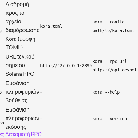
Διαδρομή
προς το
αρχείο
kora --config
kora.toml
διαμόρφωσης
g
path/to/kora.toml
Kora (μορφή
TOML)
URL τελικού
-
kora --rpc-url
σημείου
http://127.0.0.1:8899
https://api.devnet
Solana RPC
Εμφάνιση
πληροφοριών
-
p
kora --help
βοήθειας
Εμφάνιση
πληροφοριών
-
kora --version
on
έκδοσης
ες Διακομιστή RPC