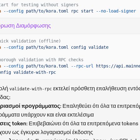
tart for testing without signers
a
--config
path/to/kora.toml rpc start
--no-load-signer
ύρωση Διαμόρφωσης
uick validation (offline)
a
--config
path/to/kora.toml config validate
horough validation with RPC checks
a
--config
path/to/kora.toml
--rpc-url
https://api.mainn
onfig validate-with-rpc
τολή
εκτελεί πρόσθετη επαλήθευση εντό
validate-with-rpc
δας:
ριασμοί προγράμματος
: Επαληθεύει ότι όλα τα επιτρεπ
άμματα υπάρχουν και είναι εκτελέσιμα
σεις token
: Επιβεβαιώνει ότι όλα τα επιτρεπόμενα tokens
ουν ως έγκυροι λογαριασμοί έκδοσης