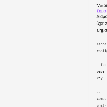
*Απαι
Σημαί
Διαμο
(χρησ
Σημα
--
signe
confi
--fee
payer
key
--
compu
unit-