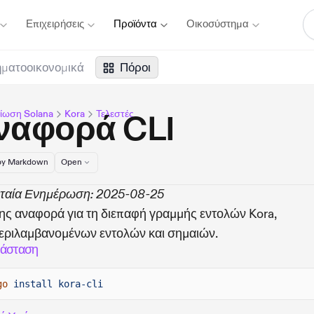
Επιχειρήσεις
Προϊόντα
Οικοσύστημα
ματοοικονομικά
Πόροι
ίωση Solana
Kora
Τελεστές
ναφορά CLI
y Markdown
Open
υταία Ενημέρωση: 2025-08-25
ς αναφορά για τη διεπαφή γραμμής εντολών Kora,
εριλαμβανομένων εντολών και σημαιών.
τάσταση
go
install kora-cli