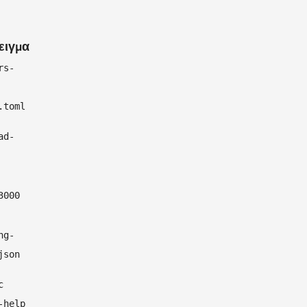
ειγμα
rs-
.toml
ad-
3000
ng-
json
c
-help