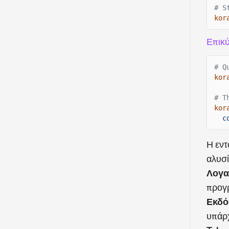
# S
kor
Επικ
# Q
kor
# T
kor
c
Η εν
αλυσί
Λογα
προγρ
Εκδό
υπάρχ