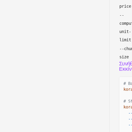
price
--
compu
unit-
limit
--chu
size
Συνήθ
Εκκίν
# B
kor
# S
kor
-
-
-