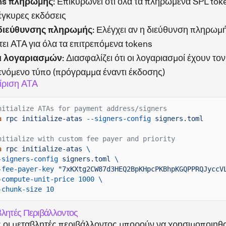
ns πληρωμής
: Επικυρώνει ότι όλα τα πληρωμένα SPL tok
 έγκυρες εκδόσεις
διεύθυνσης πληρωμής
: Ελέγχει αν η διεύθυνση πληρωμ
τει ATA για όλα τα επιτρεπόμενα tokens
ι λογαριασμών
: Διασφαλίζει ότι οι λογαριασμοί έχουν τον
νόμενο τύπο (πρόγραμμα έναντι έκδοσης)
ίριση ATA
nitialize ATAs for payment address/signers
a
rpc initialize-atas
--signers-config
signers.toml
nitialize with custom fee payer and priority
a
rpc initialize-atas
\
-signers-config
signers.toml
\
-fee-payer-key
"7xKXtg2CW87d3HEQ2BpKHpcPKBhpKGQPPRQJyccV
-compute-unit-price 1000 \
-chunk-size 10
λητές Περιβάλλοντος
 οι μεταβλητές περιβάλλοντος μπορούν να χρησιμοποιηθ