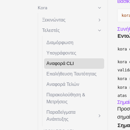
Βασικ
Kora
kor
Ξεκινώντας
Συνήθ
Τελεστές
Εντο
Διαμόρφωση
kora 
Υπογράφοντες
kora 
Αναφορά CLI
valid
Επαλήθευση Ταυτότητας
kora 
Αναφορά Τελών
kora 
Παρακολούθηση &
atas
Μετρήσεις
Σημαί
Προσα
Παραδείγματα
σημαί
Ανάπτυξης
Σημα