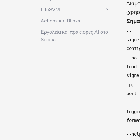
Διαμο
LiteSVM
(χρησ
Actions και Blinks
Σημα
--
Εργαλεία και πράκτορες AI στο
Solana
signe
confi
--no-
load-
signe
,
-p
--
port
--
loggi
forma
--hel