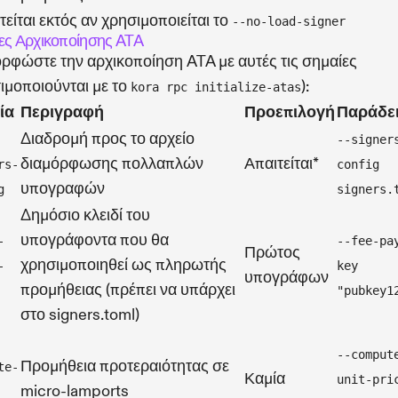
τείται εκτός αν χρησιμοποιείται το
--no-load-signer
ες Αρχικοποίησης ATA
ρφώστε την αρχικοποίηση ATA με αυτές τις σημαίες
ιμοποιούνται με το
):
kora rpc initialize-atas
ία
Περιγραφή
Προεπιλογή
Παράδε
Διαδρομή προς το αρχείο
--signer
διαμόρφωσης πολλαπλών
Απαιτείται*
rs-
config
υπογραφών
g
signers.
Δημόσιο κλειδί του
υπογράφοντα που θα
-
--fee-pa
Πρώτος
χρησιμοποιηθεί ως πληρωτής
-
key
υπογράφων
προμήθειας (πρέπει να υπάρχει
"pubkey1
στο signers.toml)
--comput
Προμήθεια προτεραιότητας σε
te-
Καμία
unit-pri
micro-lamports