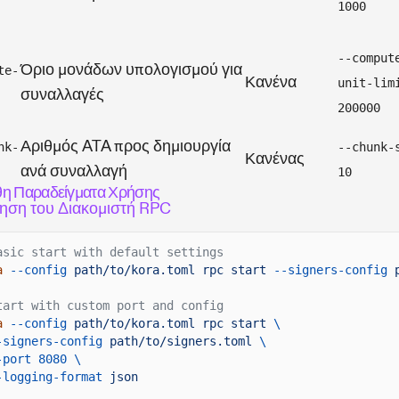
1000
--comput
Όριο μονάδων υπολογισμού για
te-
Κανένα
unit-lim
συναλλαγές
200000
Αριθμός ATA προς δημιουργία
nk-
--chunk-
Κανένας
ανά συναλλαγή
10
η Παραδείγματα Χρήσης
ηση του Διακομιστή RPC
asic start with default settings
a
--config
path/to/kora.toml rpc start
--signers-config
tart with custom port and config
a
--config
path/to/kora.toml rpc start
\
-signers-config
path/to/signers.toml
\
-port 8080 \
-logging-format
json