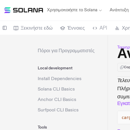
Χρησιμοποιήστε το Solana
Ανάπτυξη
Ξεκινήστε εδώ
Έννοιες
API
Χρη
Τεκμηρ
Α
Πόροι για Προγραμματιστές
Cop
Local development
Install Dependencies
Τελε
Πλήρη
Solana CLI Basics
συμπ
Anchor CLI Basics
Εγκα
Surfpool CLI Basics
car
Tools