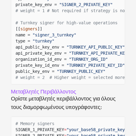
private_key_env =
"SIGNER_2_PRIVATE_KEY"
# weight = 1 # Not required if strategy is not we
# Turnkey signer for high-value operations
[[
signers
]]
name =
"signer_3_turnkey"
type =
"turnkey"
api_public_key_env =
"TURNKEY_API_PUBLIC_KEY"
api_private_key_env =
"TURNKEY_API_PRIVATE_KEY"
organization_id_env =
"TURNKEY_ORG_ID"
private_key_id_env =
"TURNKEY_PRIVATE_KEY_ID"
public_key_env =
"TURNKEY_PUBLIC_KEY"
# weight = 2  # Higher weight = selected more oft
Μεταβλητές Περιβάλλοντος
Ορίστε μεταβλητές περιβάλλοντος για όλους
τους διαμορφωμένους υπογράφοντες:
# Memory signers
SIGNER_1_PRIVATE_KEY
=
"your_base58_private_key_1"
SIGNER_2_PRIVATE_KEY
=
"your_base58_private_key_2"