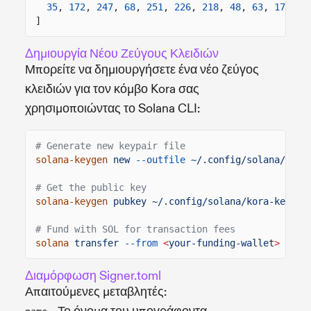
35
,
172
,
247
,
68
,
251
,
226
,
218
,
48
,
63
,
176
,
1
]
Δημιουργία Νέου Ζεύγους Κλειδιών
Μπορείτε να δημιουργήσετε ένα νέο ζεύγος
κλειδιών για τον κόμβο Kora σας
χρησιμοποιώντας το Solana CLI:
# Generate new keypair file
solana-keygen
new
--outfile
~/.config/solana/kora
# Get the public key
solana-keygen
pubkey ~/.config/solana/kora-keypai
# Fund with SOL for transaction fees
solana
transfer
--from
<
your-funding-walle
t
> <
kor
Διαμόρφωση Signer.toml
Απαιτούμενες μεταβλητές: