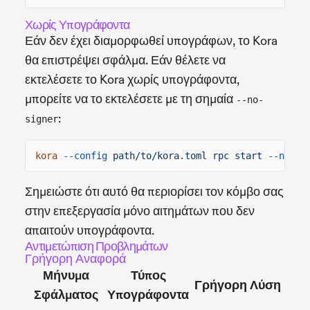
Χωρίς Υπογράφοντα
Εάν δεν έχει διαμορφωθεί υπογράφων, το Kora
θα επιστρέψει σφάλμα. Εάν θέλετε να
εκτελέσετε το Kora χωρίς υπογράφοντα,
μπορείτε να το εκτελέσετε με τη σημαία
--no-
:
signer
kora
--config
path/to/kora.toml rpc start
--no-si
Σημειώστε ότι αυτό θα περιορίσει τον κόμβο σας
στην επεξεργασία μόνο αιτημάτων που δεν
απαιτούν υπογράφοντα.
Αντιμετώπιση Προβλημάτων
Γρήγορη Αναφορά
Μήνυμα
Τύπος
Γρήγορη Λύση
Σφάλματος
Υπογράφοντα