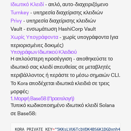
Ιδιωτικό Κλειδί
- απλό, αυτο-διαχειριζόμενο
Turnkey
- υπηρεσία διαχείρισης κλειδιών
Privy
- υπηρεσία διαχείρισης κλειδιών
Vault - ενσωμάτωση HashiCorp Vault
Χωρίς Υπογράφοντα
- χωρίς υπογράφοντα (για
περιορισμένες δοκιμές)
Υπογράφων Ιδιωτικού Κλειδιού
Η απλούστερη προσέγγιση - αποθηκεύστε το
ιδιωτικό σας κλειδί απευθείας σε μεταβλητές
περιβάλλοντος ή περάστε το μέσω σημαιών CLI.
Το Kora αποδέχεται ιδιωτικά κλειδιά σε τρεις
μορφές:
1. Μορφή Base58 (Προεπιλογή)
Τυπικό κωδικοποιημένο ιδιωτικό κλειδί Solana
σε Base58:
KORA_PRIVATE_KEY
=
"5KKsLVU6TcbVDK4BS6K1DGDxnh4Q9xj