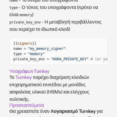
- Το όνομα του υπογράφοντα
name
- Ο τύπος του υπογράφοντα (πρέπει να
type
είναι
)
memory
- Η μεταβλητή περιβάλλοντος
private_key_env
που περιέχει το ιδιωτικό κλειδί
[[
signers
]]
name =
"my_memory_signer"
type =
"memory"
private_key_env =
"KORA_PRIVATE_KEY"
# (or your e
Υπογράφων Turnkey
Το
Turnkey
παρέχει διαχείριση κλειδιών
επιχειρηματικού επιπέδου με μονάδες
ασφαλείας υλικού (HSMs) και ελέγχους
πολιτικής.
Προαπαιτούμενα
Θα χρειαστείτε έναν
Λογαριασμό Turnkey
για