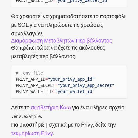
PRIVY_WALLET_ID
=
"your_privy_wallet_id"
Θα χρειαστεί να χρηματοδοτήσετε το πορτοφόλι
με SOL για να πληρώσετε τις χρεώσεις
συναλλαγών.
Διαμόρφωση Μεταβλητών Περιβάλλοντος
Θα πρέπει τώρα να έχετε τις ακόλουθες
μεταβλητές περιβάλλοντος:
# .env file
PRIVY_APP_ID
=
"your_privy_app_id"
PRIVY_APP_SECRET
=
"your_privy_app_secret"
PRIVY_WALLET_ID
=
"your_wallet_id"
Δείτε το
αποθετήριο Kora
για ένα πλήρες αρχείο
.
.env.example
Για υποστήριξη σχετικά με το Privy, δείτε την
τεκμηρίωση Privy
.