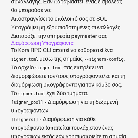
συναλλαγής. Εάν παραβιαστεί, ένας εισβολέας
θα μπορούσε να:
Αποστραγγίσει το υπόλοιπό σας σε SOL
Υπογράψει μη εξουσιοδοτημένες συναλλαγές
Διαταράξει την υπηρεσία paymaster σας
Διαμόρφωση Υπογράφοντα
Το Kora RPC CLI απαιτεί να καθοριστεί ένα
μέσω της σημαίας
.
signer.toml
--signers-config
Το αρχείο
σας επιτρέπει να
singer.toml
διαμορφώσετε τον/τους υπογράφοντα/ες και τη
διαμόρφωση υπογράφοντα για τον κόμβο σας.
Το
έχει δύο τμήματα:
signer.toml
- Διαμόρφωση για τη δεξαμενή
[signer_pool]
υπογραφόντων
- Διαμόρφωση για κάθε
[[signers]]
υπογράφοντα (απαιτείται τουλάχιστον ένας
υπογράφων εκτός εάν χρησιμοποιείτε τη σημαία