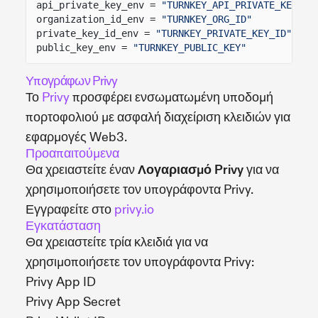
api_private_key_env =
"TURNKEY_API_PRIVATE_KEY"
organization_id_env =
"TURNKEY_ORG_ID"
private_key_id_env =
"TURNKEY_PRIVATE_KEY_ID"
public_key_env =
"TURNKEY_PUBLIC_KEY"
Υπογράφων Privy
Το
Privy
προσφέρει ενσωματωμένη υποδομή
πορτοφολιού με ασφαλή διαχείριση κλειδιών για
εφαρμογές Web3.
Προαπαιτούμενα
Θα χρειαστείτε έναν
Λογαριασμό Privy
για να
χρησιμοποιήσετε τον υπογράφοντα Privy.
Εγγραφείτε στο
privy.io
Εγκατάσταση
Θα χρειαστείτε τρία κλειδιά για να
χρησιμοποιήσετε τον υπογράφοντα Privy:
Privy App ID
Privy App Secret