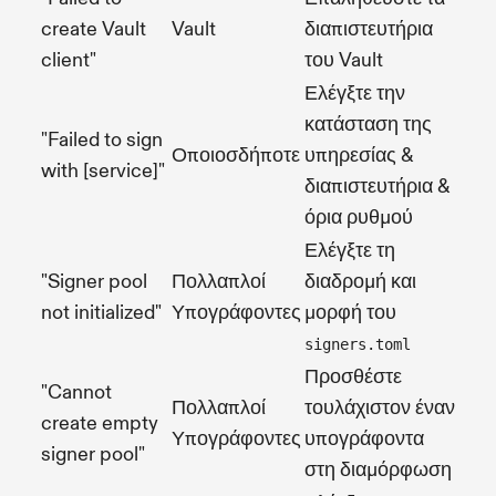
create Vault
Vault
διαπιστευτήρια
client"
του Vault
Ελέγξτε την
κατάσταση της
"Failed to sign
Οποιοσδήποτε
υπηρεσίας &
with [service]"
διαπιστευτήρια &
όρια ρυθμού
Ελέγξτε τη
"Signer pool
Πολλαπλοί
διαδρομή και
not initialized"
Υπογράφοντες
μορφή του
signers.toml
Προσθέστε
"Cannot
Πολλαπλοί
τουλάχιστον έναν
create empty
Υπογράφοντες
υπογράφοντα
signer pool"
στη διαμόρφωση