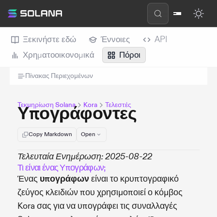
Ξεκινήστε εδώ
Έννοιες
API
Χρηματοοικονομικά
Πόροι
Πίνακας Περιεχομένων
Τεκμηρίωση Solana
Kora
Τελεστές
Υπογράφοντες
Copy Markdown
Open
Τελευταία Ενημέρωση: 2025-08-22
Τι είναι ένας Υπογράφων;
Ένας
υπογράφων
είναι το κρυπτογραφικό
ζεύγος κλειδιών που χρησιμοποιεί ο κόμβος
Kora σας για να υπογράφει τις συναλλαγές