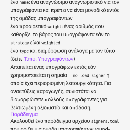
ένα
: ένα αναγνώσιμο αναγνωριστικό για τον
name
υπογράφοντα και πρέπει να είναι μοναδικό εντός
της ομάδας υπογραφόντων
ένα προαιρετικό
: ένας αριθμός που
weight
καθορίζει το βάρος του υπογράφοντα εάν το
είναι
strategy
weighted
ένα
και διαμόρφωση ανάλογα με τον τύπο
type
(δείτε
Τύποι Υπογραφόντων
)
Απαιτείται ένας υπογράφων εκτός εάν
χρησιμοποιείται η σημαία
η
--no-load-signer
οποία έχει περιορισμένη λειτουργικότητα. Για
αναπτύξεις παραγωγής, συνιστάται να
διαμορφώσετε πολλούς υπογράφοντες για
βελτιωμένη αξιοπιστία και απόδοση.
Παράδειγμα
Ακολουθεί ένα παράδειγμα αρχείου
signers.toml
που ορίζει μια ομάδα υπογραφόντων round-