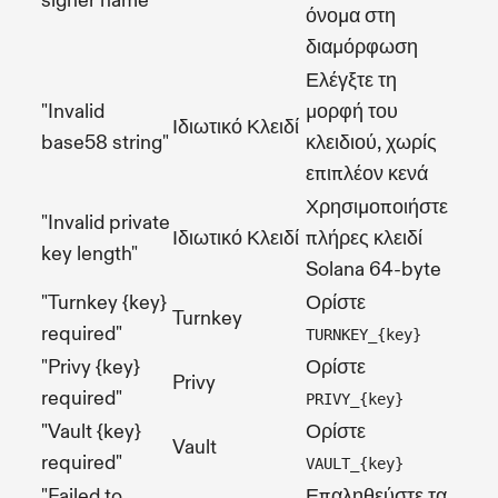
signer name"
όνομα στη
διαμόρφωση
Ελέγξτε τη
"Invalid
μορφή του
Ιδιωτικό Κλειδί
base58 string"
κλειδιού, χωρίς
επιπλέον κενά
Χρησιμοποιήστε
"Invalid private
Ιδιωτικό Κλειδί
πλήρες κλειδί
key length"
Solana 64-byte
"Turnkey {key}
Ορίστε
Turnkey
required"
TURNKEY_{key}
"Privy {key}
Ορίστε
Privy
required"
PRIVY_{key}
"Vault {key}
Ορίστε
Vault
required"
VAULT_{key}
"Failed to
Επαληθεύστε τα