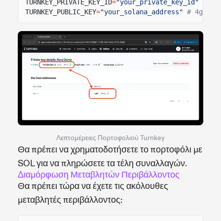
TURNKEY_PRIVATE_KEY_ID
=
"your_private_key_id"
#793
TURNKEY_PUBLIC_KEY
=
"your_solana_address"
# 4gBe..
Λεπτομέρειες Πορτοφολιού Turnkey
Θα πρέπει να χρηματοδοτήσετε το πορτοφόλι με
SOL για να πληρώσετε τα τέλη συναλλαγών.
Διαμόρφωση Μεταβλητών Περιβάλλοντος
Θα πρέπει τώρα να έχετε τις ακόλουθες
μεταβλητές περιβάλλοντος: