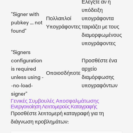
Ελέγξτε αν η
υπόδειξη
"Signer with
Πολλαπλοί
υπογράφοντα
pubkey ... not
Υπογράφοντες
ταιριάζει με τους
found"
διαμορφωμένους
υπογράφοντες
"Signers
configuration
Προσθέστε ένα
is required
αρχείο
Οποιοσδήποτε
unless using -
διαμόρφωσης
-no-load-
υπογραφόντων
signer"
Γενικές Συμβουλές Αποσφαλμάτωσης
Ενεργοποίηση Λεπτομερούς Καταγραφής
Προσθέστε λεπτομερή καταγραφή για τη
διάγνωση προβλημάτων: