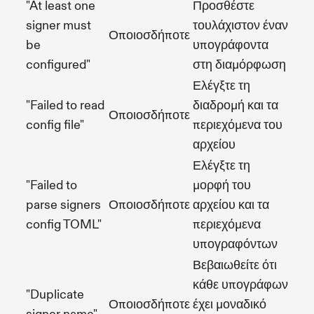
"At least one
Προσθέστε
signer must
τουλάχιστον έναν
Οποιοσδήποτε
be
υπογράφοντα
configured"
στη διαμόρφωση
Ελέγξτε τη
"Failed to read
διαδρομή και τα
Οποιοσδήποτε
config file"
περιεχόμενα του
αρχείου
Ελέγξτε τη
"Failed to
μορφή του
parse signers
Οποιοσδήποτε
αρχείου και τα
config TOML"
περιεχόμενα
υπογραφόντων
Βεβαιωθείτε ότι
κάθε υπογράφων
"Duplicate
Οποιοσδήποτε
έχει μοναδικό