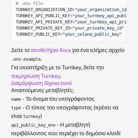
# .env file
TURNKEY_ORGANIZATION_ID
=
"your_organization_id"
TURNKEY_API_PUBLIC_KEY
=
"your_turnkey_api_public_k
TURNKEY_API_PRIVATE_KEY
=
"your_turnkey_api_private
TURNKEY_PRIVATE_KEY_ID
=
"your_private_key_id"
TURNKEY_PUBLIC_KEY
=
"your_solana_public_key"
Δείτε το
αποθετήριο Kora
για ένα πλήρες αρχείο
.
.env.example
Για υποστήριξη με το Turnkey, δείτε την
τεκμηρίωση Turnkey
.
Διαμόρφωση Signer.toml
Απαιτούμενες μεταβλητές:
- Το όνομα του υπογράφοντος
name
- Ο τύπος του υπογράφοντος (πρέπει να
type
είναι
)
turnkey
- Η μεταβλητή
api_public_key_env
περιβάλλοντος που περιέχει το δημόσιο κλειδί