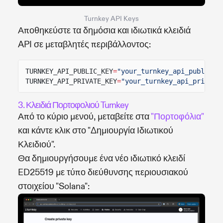
Turnkey API Keys
Αποθηκεύστε τα δημόσια και ιδιωτικά κλειδιά
API σε μεταβλητές περιβάλλοντος:
TURNKEY_API_PUBLIC_KEY
=
"your_turnkey_api_public_k
TURNKEY_API_PRIVATE_KEY
=
"your_turnkey_api_private
3. Κλειδιά Πορτοφολιού Turnkey
Από το κύριο μενού, μεταβείτε στα
"Πορτοφόλια"
και κάντε κλικ στο "Δημιουργία Ιδιωτικού
Κλειδιού".
Θα δημιουργήσουμε ένα νέο ιδιωτικό κλειδί
ED25519 με τύπο διεύθυνσης περιουσιακού
στοιχείου "Solana":