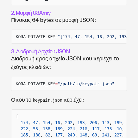
2. Μορφή U8Array
Πίνακας 64 bytes σε μορφή JSON:
KORA_PRIVATE_KEY
=
"[174, 47, 154, 16, 202, 193, 20
3. Διαδρομή Αρχείου JSON
Διαδρομή προς αρχείο JSON που περιέχει το
ζεύγος κλειδιών:
KORA_PRIVATE_KEY
=
"/path/to/keypair.json"
Όπου το
περιέχει:
keypair.json
[
174
,
47
,
154
,
16
,
202
,
193
,
206
,
113
,
199
,
190
,
222
,
53
,
138
,
189
,
224
,
216
,
117
,
173
,
10
,
149
,
185
,
186
,
82
,
177
,
240
,
148
,
69
,
241
,
227
,
167
,