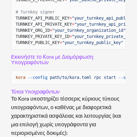
# Turnkey signer
TURNKEY_API_PUBLIC_KEY
=
"your_turnkey_api_public_k
TURNKEY_API_PRIVATE_KEY
=
"your_turnkey_api_private
TURNKEY_ORG_ID
=
"your_turnkey_organization_id"
TURNKEY_PRIVATE_KEY_ID
=
"your_turnkey_private_key_
TURNKEY_PUBLIC_KEY
=
"your_turnkey_public_key"
Εκκινήστε το Kora με Διαμόρφωση
Υπογραφόντων
kora
--config
path/to/kora.toml rpc start
--signe
Τύποι Υπογραφόντων
Το Kora υποστηρίζει τέσσερις κύριους τύπους
υπογραφόντων, ο καθένας με διαφορετικά
χαρακτηριστικά ασφάλειας και λειτουργίας (και
μια επιλογή χωρίς υπογράφοντα για
περιορισμένες δοκιμές):