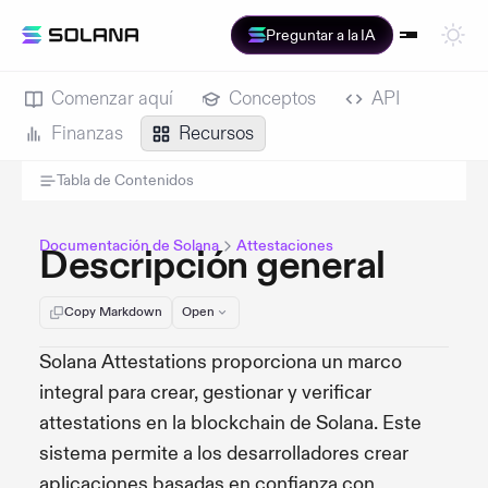
Preguntar a la IA
Comenzar aquí
Conceptos
API
Finanzas
Recursos
Tabla de Contenidos
Documentación de Solana
Attestaciones
Descripción general
Copy Markdown
Open
Solana Attestations proporciona un marco
integral para crear, gestionar y verificar
attestations en la blockchain de Solana. Este
sistema permite a los desarrolladores crear
aplicaciones basadas en confianza con