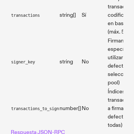
transaccio
string[]
Sí
codificada
transactions
en base64
(máx. 5)
Firmante
específico
utilizar (por
string
No
signer_key
defecto
selección 
pool)
Índices de
transaccio
number[]
No
a firmar (po
transactions_to_sign
defecto
todas)
Respuesta JSON-RPC