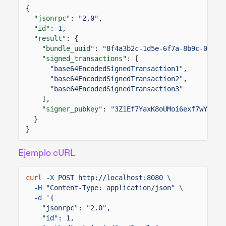
{
"jsonrpc"
:
"2.0"
,
"id"
:
1
,
"result"
: {
"bundle_uuid"
:
"8f4a3b2c-1d5e-6f7a-8b9c-0d1e2
"signed_transactions"
: [
"base64EncodedSignedTransaction1"
,
"base64EncodedSignedTransaction2"
,
"base64EncodedSignedTransaction3"
],
"signer_pubkey"
:
"3Z1Ef7YaxK8oUMoi6exf7wYZjZK
}
}
Ejemplo cURL
curl
-X
POST http://localhost:8080
\
-H
"Content-Type: application/json"
\
-d
'{
"jsonrpc": "2.0",
"id": 1,