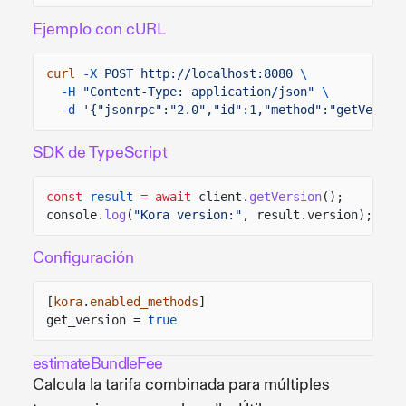
Ejemplo con cURL
curl
-X
POST http://localhost:8080
\
-H
"Content-Type: application/json"
\
-d
'{"jsonrpc":"2.0","id":1,"method":"getVersio
SDK de TypeScript
const
result
= await
client.
getVersion
();
console.
log
(
"Kora version:"
, result.version);
Configuración
[
kora
.
enabled_methods
]
get_version =
true
estimateBundleFee
Calcula la tarifa combinada para múltiples