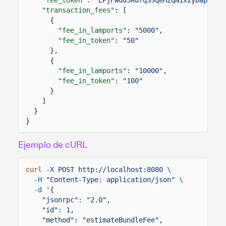
"transaction_fees"
: [
{
"fee_in_lamports"
:
"5000"
,
"fee_in_token"
:
"50"
},
{
"fee_in_lamports"
:
"10000"
,
"fee_in_token"
:
"100"
}
]
}
}
Ejemplo de cURL
curl
-X
POST http://localhost:8080
\
-H
"Content-Type: application/json"
\
-d
'{
"jsonrpc": "2.0",
"id": 1,
"method": "estimateBundleFee",