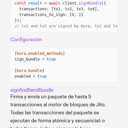
const
result
= await
client.
signBundle
({
transactions: [tx1, tx2, tx3, tx4],
transactions_to_sign: [
0
,
2
]
});
// tx1 and tx3 are signed by Kora, tx2 and tx4 re
Configuración
[
kora
.
enabled_methods
]
sign_bundle =
true
[
kora
.
bundle
]
enabled =
true
signAndSendBundle
Firma y envía un paquete de hasta 5
transacciones al motor de bloques de Jito.
Todas las transacciones del paquete se
ejecutan de forma atómica y secuencial: o