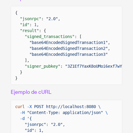
{
"jsonrpc"
:
"2.0"
,
"id"
:
1
,
"result"
: {
"signed_transactions"
: [
"base64EncodedSignedTransaction1"
,
"base64EncodedSignedTransaction2"
,
"base64EncodedSignedTransaction3"
],
"signer_pubkey"
:
"3Z1Ef7YaxK8oUMoi6exf7wYZjZK
}
}
Ejemplo de cURL
curl
-X
POST http://localhost:8080
\
-H
"Content-Type: application/json"
\
-d
'{
"jsonrpc": "2.0",
"id": 1,