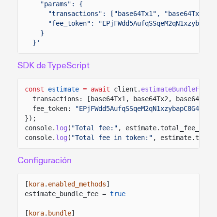
"params": {
"transactions": ["base64Tx1", "base64Tx2"],
"fee_token": "EPjFWdd5AufqSSqeM2qN1xzybapC8
}
}'
SDK de TypeScript
const
estimate
= await
client.
estimateBundleFee
({
transactions: [base64Tx1, base64Tx2, base64Tx3]
fee_token:
"EPjFWdd5AufqSSqeM2qN1xzybapC8G4wEGG
});
console.
log
(
"Total fee:"
, estimate.total_fee_in_l
console.
log
(
"Total fee in token:"
, estimate.total
Configuración
[
kora
.
enabled_methods
]
estimate_bundle_fee =
true
[
kora
.
bundle
]