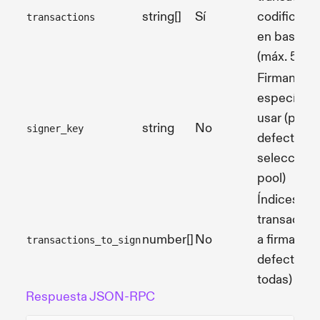
string[]
Sí
codificada
transactions
en base64
(máx. 5)
Firmante
específico
usar (por
string
No
signer_key
defecto
selección 
pool)
Índices de
transaccio
number[]
No
a firmar (po
transactions_to_sign
defecto
todas)
Respuesta JSON-RPC