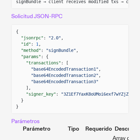
signBundle → client receives modified txs → clien
Solicitud JSON-RPC
{
"jsonrpc"
:
"2.0"
,
"id"
:
1
,
"method"
:
"signBundle"
,
"params"
: {
"transactions"
: [
"base64EncodedTransaction1"
,
"base64EncodedTransaction2"
,
"base64EncodedTransaction3"
],
"signer_key"
:
"3Z1Ef7YaxK8oUMoi6exf7wYZjZKWJJ
}
}
Parámetros
Parámetro
Tipo
Requerido
Descripci
Array de