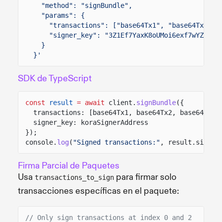
"method": "signBundle",
"params": {
"transactions": ["base64Tx1", "base64Tx2"],
"signer_key": "3Z1Ef7YaxK8oUMoi6exf7wYZjZKW
}
}'
SDK de TypeScript
const
result
= await
client.
signBundle
({
transactions: [base64Tx1, base64Tx2, base64Tx3]
signer_key: koraSignerAddress
});
console.
log
(
"Signed transactions:"
, result.signed
Firma Parcial de Paquetes
Usa
para firmar solo
transactions_to_sign
transacciones específicas en el paquete:
// Only sign transactions at index 0 and 2