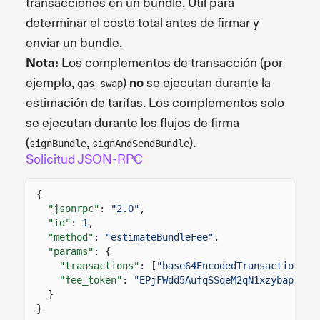
transacciones en un bundle. Útil para
determinar el costo total antes de firmar y
enviar un bundle.
Nota:
Los complementos de transacción (por
ejemplo,
)
no
se ejecutan durante la
gas_swap
estimación de tarifas. Los complementos solo
se ejecutan durante los flujos de firma
(
,
).
signBundle
signAndSendBundle
Solicitud JSON-RPC
{
"jsonrpc"
:
"2.0"
,
"id"
:
1
,
"method"
:
"estimateBundleFee"
,
"params"
: {
"transactions"
: [
"base64EncodedTransaction1"
,
"fee_token"
:
"EPjFWdd5AufqSSqeM2qN1xzybapC8G4
}
}