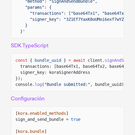
"method": "signAndSendBundle",
"params": {
"transactions": ["base64Tx1", "base64Tx2"],
"signer_key": "3Z1Ef7YaxK8oUMoi6exf7wYZjZKW
}
}'
SDK TypeScript
const
{
bundle_uuid
}
= await
client.
signAndSendB
transactions: [base64Tx1, base64Tx2, base64Tx3]
signer_key: koraSignerAddress
});
console.
log
(
"Bundle submitted:"
, bundle_uuid);
Configuración
[
kora
.
enabled_methods
]
sign_and_send_bundle =
true
[
kora
.
bundle
]