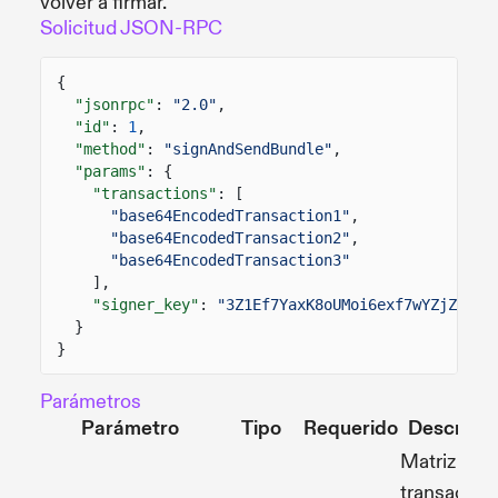
volver a firmar.
Solicitud JSON-RPC
{
"jsonrpc"
:
"2.0"
,
"id"
:
1
,
"method"
:
"signAndSendBundle"
,
"params"
: {
"transactions"
: [
"base64EncodedTransaction1"
,
"base64EncodedTransaction2"
,
"base64EncodedTransaction3"
],
"signer_key"
:
"3Z1Ef7YaxK8oUMoi6exf7wYZjZKWJJ
}
}
Parámetros
Parámetro
Tipo
Requerido
Descripci
Matriz de
transaccio