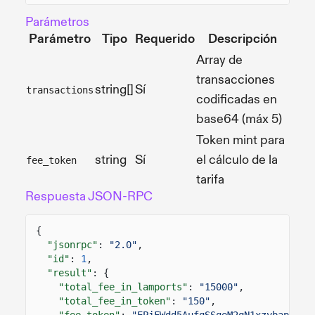
Parámetros
Parámetro
Tipo
Requerido
Descripción
Array de
transacciones
string[]
Sí
transactions
codificadas en
base64 (máx 5)
Token mint para
string
Sí
el cálculo de la
fee_token
tarifa
Respuesta JSON-RPC
{
"jsonrpc"
:
"2.0"
,
"id"
:
1
,
"result"
: {
"total_fee_in_lamports"
:
"15000"
,
"total_fee_in_token"
:
"150"
,
"fee_token"
:
"EPjFWdd5AufqSSqeM2qN1xzybapC8G4