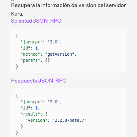
Recupera la información de versión del servidor
Kora.
Solicitud JSON-RPC
{
"jsonrpc"
:
"2.0"
,
"id"
:
1
,
"method"
:
"getVersion"
,
"params"
: {}
}
Respuesta JSON-RPC
{
"jsonrpc"
:
"2.0"
,
"id"
:
1
,
"result"
: {
"version"
:
"2.2.0-beta.7"
}
}