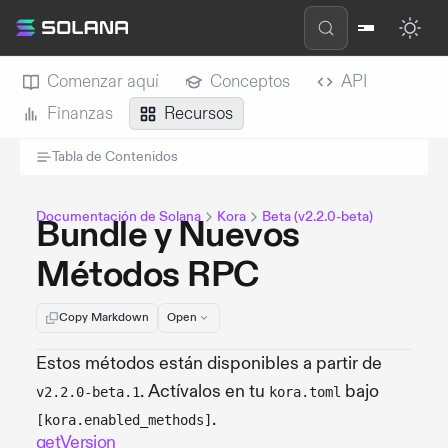
Comenzar aquí
Conceptos
API
Finanzas
Recursos
Tabla de Contenidos
Documentación de Solana
Kora
Beta (v2.2.0-beta)
Bundle y Nuevos
Métodos RPC
Copy Markdown
Open
Estos métodos están disponibles a partir de
. Actívalos en tu
bajo
v2.2.0-beta.1
kora.toml
.
[kora.enabled_methods]
getVersion