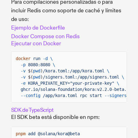
Para compilaciones personalizadas o para
incluir Redis como soporte de caché y límites
de uso:
Ejemplo de Dockerfile
Docker Compose con Redis
Ejecutar con Docker
docker
run
-d \
-p
8080:8080
\
-v
$(
pwd
)
/kora.toml:/app/kora.toml
\
-v
$(
pwd
)
/signers.toml:/app/signers.toml
\
-e
KORA_PRIVATE_KEY="your-private-key"
\
ghcr.io/solana-foundation/kora:v2.2.0-beta.7
\
--config
/app/kora.toml rpc start
--signers-con
SDK de TypeScript
El SDK beta está disponible en npm:
pnpm
add @solana/kora@beta