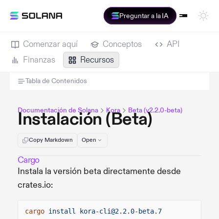
Preguntar a la IA
Comenzar aquí
Conceptos
API
Finanzas
Recursos
Tabla de Contenidos
Documentación de Solana
Kora
Beta (v2.2.0-beta)
Instalación (Beta)
Copy Markdown
Open
Cargo
Instala la versión beta directamente desde
crates.io:
cargo
install kora-cli@2.2.0-beta.7