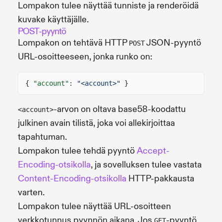
Lompakon tulee näyttää tunniste ja renderöidä
kuvake käyttäjälle.
POST-pyyntö
Lompakon on tehtävä HTTP
JSON-pyyntö
POST
URL-osoitteeseen, jonka runko on:
{
"account"
:
"<account>"
}
-arvon on oltava base58-koodattu
<account>
julkinen avain tilistä, joka voi allekirjoittaa
tapahtuman.
Lompakon tulee tehdä pyyntö
Accept-
Encoding-otsikolla
, ja sovelluksen tulee vastata
Content-Encoding-otsikolla
HTTP-pakkausta
varten.
Lompakon tulee näyttää URL-osoitteen
verkkotunnus pyynnön aikana. Jos
-pyyntö
GET