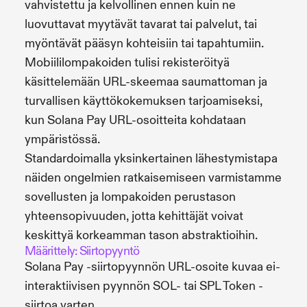
vahvistettu ja kelvollinen ennen kuin ne
luovuttavat myytävät tavarat tai palvelut, tai
myöntävät pääsyn kohteisiin tai tapahtumiin.
Mobiililompakoiden tulisi rekisteröityä
käsittelemään URL-skeemaa saumattoman ja
turvallisen käyttökokemuksen tarjoamiseksi,
kun Solana Pay URL-osoitteita kohdataan
ympäristössä.
Standardoimalla yksinkertainen lähestymistapa
näiden ongelmien ratkaisemiseen varmistamme
sovellusten ja lompakoiden perustason
yhteensopivuuden, jotta kehittäjät voivat
keskittyä korkeamman tason abstraktioihin.
Määrittely: Siirtopyyntö
Solana Pay -siirtopyynnön URL-osoite kuvaa ei-
interaktiivisen pyynnön SOL- tai SPL Token -
siirtoa varten.