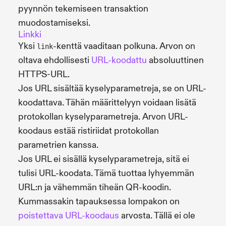
pyynnön tekemiseen transaktion
muodostamiseksi.
Linkki
Yksi
-kenttä vaaditaan polkuna. Arvon on
link
oltava ehdollisesti
URL-koodattu
absoluuttinen
HTTPS-URL.
Jos URL sisältää kyselyparametreja, se on URL-
koodattava. Tähän määrittelyyn voidaan lisätä
protokollan kyselyparametreja. Arvon URL-
koodaus estää ristiriidat protokollan
parametrien kanssa.
Jos URL ei sisällä kyselyparametreja, sitä ei
tulisi URL-koodata. Tämä tuottaa lyhyemmän
URL:n ja vähemmän tiheän QR-koodin.
Kummassakin tapauksessa lompakon on
poistettava URL-koodaus
arvosta. Tällä ei ole