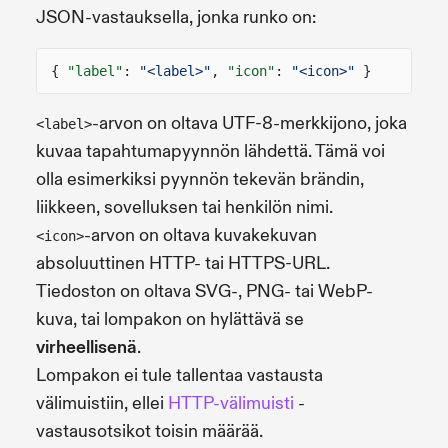
JSON-vastauksella, jonka runko on:
{
"label"
:
"<label>"
,
"icon"
:
"<icon>"
}
-arvon on oltava UTF-8-merkkijono, joka
<label>
kuvaa tapahtumapyynnön lähdettä. Tämä voi
olla esimerkiksi pyynnön tekevän brändin,
liikkeen, sovelluksen tai henkilön nimi.
-arvon on oltava kuvakekuvan
<icon>
absoluuttinen HTTP- tai HTTPS-URL.
Tiedoston on oltava SVG-, PNG- tai WebP-
kuva, tai lompakon on hylättävä se
virheellisenä
.
Lompakon ei tule tallentaa vastausta
välimuistiin, ellei
HTTP-välimuisti
-
vastausotsikot toisin määrää.