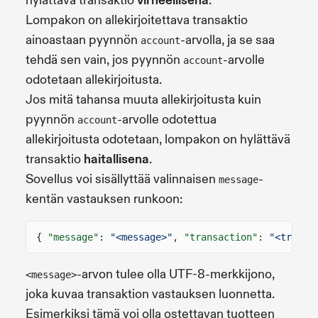
hylättävä transaktio
virheellisenä
.
Lompakon on allekirjoitettava transaktio
ainoastaan pyynnön
-arvolla, ja se saa
account
tehdä sen vain, jos pyynnön
-arvolle
account
odotetaan allekirjoitusta.
Jos mitä tahansa muuta allekirjoitusta kuin
pyynnön
-arvolle odotettua
account
allekirjoitusta odotetaan, lompakon on hylättävä
transaktio
haitallisena
.
Sovellus voi sisällyttää valinnaisen
-
message
kentän vastauksen runkoon:
{
"message"
:
"<message>"
,
"transaction"
:
"<transa
-arvon tulee olla UTF-8-merkkijono,
<message>
joka kuvaa transaktion vastauksen luonnetta.
Esimerkiksi tämä voi olla ostettavan tuotteen