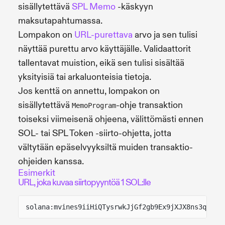
sisällytettävä
SPL Memo
-käskyyn
maksutapahtumassa.
Lompakon on
URL-purettava
arvo ja sen tulisi
näyttää purettu arvo käyttäjälle. Validaattorit
tallentavat muistion, eikä sen tulisi sisältää
yksityisiä tai arkaluonteisia tietoja.
Jos kenttä on annettu, lompakon on
sisällytettävä
-ohje transaktion
MemoProgram
toiseksi viimeisenä ohjeena, välittömästi ennen
SOL- tai SPL Token -siirto-ohjetta, jotta
vältytään epäselvyyksiltä muiden transaktio-
ohjeiden kanssa.
Esimerkit
URL, joka kuvaa siirtopyyntöä 1 SOL:lle
solana:mvines9iiHiQTysrwkJjGf2gb9Ex9jXJX8ns3qwf2k