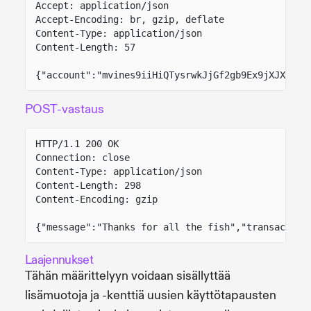
Accept: application/json
Accept-Encoding: br, gzip, deflate
Content-Type: application/json
Content-Length: 57
{"account":"mvines9iiHiQTysrwkJjGf2gb9Ex9jXJX8ns3
POST-vastaus
HTTP/1.1 200 OK
Connection: close
Content-Type: application/json
Content-Length: 298
Content-Encoding: gzip
{"message":"Thanks for all the fish","transaction
Laajennukset
Tähän määrittelyyn voidaan sisällyttää
lisämuotoja ja -kenttiä uusien käyttötapausten