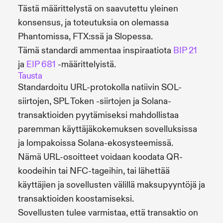
Tästä määrittelystä on saavutettu yleinen
konsensus, ja toteutuksia on olemassa
Phantomissa, FTX:ssä ja Slopessa.
Tämä standardi ammentaa inspiraatiota
BIP 21
ja
EIP 681
-määrittelyistä.
Tausta
Standardoitu URL-protokolla natiivin SOL-
siirtojen, SPL Token -siirtojen ja Solana-
transaktioiden pyytämiseksi mahdollistaa
paremman käyttäjäkokemuksen sovelluksissa
ja lompakoissa Solana-ekosysteemissä.
Nämä URL-osoitteet voidaan koodata QR-
koodeihin tai NFC-tageihin, tai lähettää
käyttäjien ja sovellusten välillä maksupyyntöjä ja
transaktioiden koostamiseksi.
Sovellusten tulee varmistaa, että transaktio on