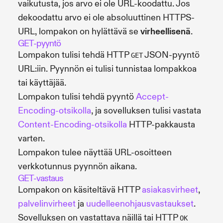
vaikutusta, jos arvo ei ole URL-koodattu. Jos
dekoodattu arvo ei ole absoluuttinen HTTPS-
URL, lompakon on hylättävä se
virheellisenä
.
GET-pyyntö
Lompakon tulisi tehdä HTTP
JSON-pyyntö
GET
URL:iin. Pyynnön ei tulisi tunnistaa lompakkoa
tai käyttäjää.
Lompakon tulisi tehdä pyyntö
Accept-
Encoding-otsikolla
, ja sovelluksen tulisi vastata
Content-Encoding-otsikolla
HTTP-pakkausta
varten.
Lompakon tulee näyttää URL-osoitteen
verkkotunnus pyynnön aikana.
GET-vastaus
Lompakon on käsiteltävä HTTP
asiakasvirheet
,
palvelinvirheet
ja
uudelleenohjausvastaukset
.
Sovelluksen on vastattava näillä tai HTTP
OK