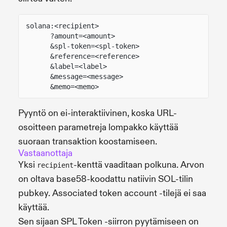
solana:<recipient>
?amount=<amount>
&spl-token=<spl-token>
&reference=<reference>
&label=<label>
&message=<message>
&memo=<memo>
Pyyntö on ei-interaktiivinen, koska URL-
osoitteen parametreja lompakko käyttää
suoraan transaktion koostamiseen.
Vastaanottaja
Yksi
-kenttä vaaditaan polkuna. Arvon
recipient
on oltava base58-koodattu natiivin SOL-tilin
pubkey. Associated token account -tilejä ei saa
käyttää.
Sen sijaan SPL Token -siirron pyytämiseen on