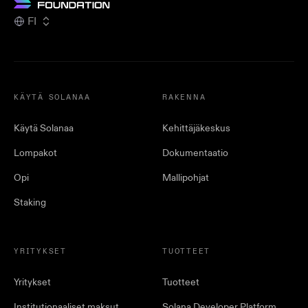
FI
KÄYTÄ SOLANAA
RAKENNA
Käytä Solanaa
Kehittäjäkeskus
Lompakot
Dokumentaatio
Opi
Mallipohjat
Staking
YRITYKSET
TUOTTEET
Yritykset
Tuotteet
Institutionaaliset maksut
Solana Developer Platform