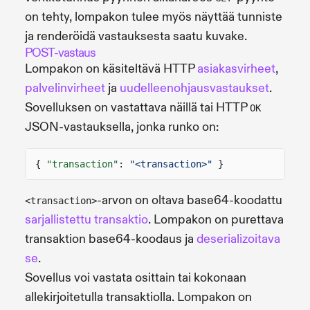
on tehty, lompakon tulee myös näyttää tunniste
ja renderöidä vastauksesta saatu kuvake.
POST-vastaus
Lompakon on käsiteltävä HTTP
asiakasvirheet
,
palvelinvirheet
ja
uudelleenohjausvastaukset
.
Sovelluksen on vastattava näillä tai HTTP
OK
JSON-vastauksella, jonka runko on:
{
"transaction"
:
"<transaction>"
}
-arvon on oltava base64-koodattu
<transaction>
sarjallistettu transaktio
. Lompakon on purettava
transaktion base64-koodaus ja
deserializoitava
se
.
Sovellus voi vastata osittain tai kokonaan
allekirjoitetulla transaktiolla. Lompakon on