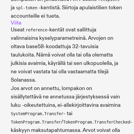
ja
-kentistä. Siirtoja apulaistilien token
spl-token
accounteille ei tueta.
Viite
Useat
-kentät ovat sallittuja
reference
valinnaisina kyselyparametreinä. Arvojen on
oltava base58-koodattuja 32-tavuisia
taulukoita. Nämä voivat olla tai olla olematta
julkisia avaimia, käyrällä tai sen ulkopuolella, ja
ne voivat vastata tai olla vastaamatta tilejä
Solanassa.
Jos arvot on annettu, lompakon on
sisällytettävä ne annetussa järjestyksessä vain
luku -oikeutettuina, ei-allekirjoittavina avaimina
- tai
SystemProgram.Transfer
/
-
TokenProgram.Transfer
TokenProgram.TransferChecked
käskyyn maksutapahtumassa. Arvot voivat olla