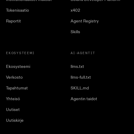
Tokenisaatio
x402
Raportit
Agent Registry
Skills
EKOSYSTEEMI
AI-AGENTIT
Ekosysteemi
llms.txt
Verkosto
llms-full.txt
Tapahtumat
SKILL.md
Yhteisö
Agentin taidot
Uutiset
Uutiskirje