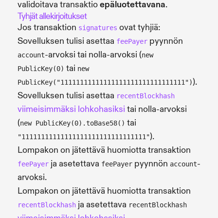
validoitava transaktio
epäluotettavana
.
Tyhjät allekirjoitukset
Jos transaktion
ovat tyhjiä:
signatures
Sovelluksen tulisi asettaa
pyynnön
feePayer
-arvoksi tai nolla-arvoksi (
account
new
tai
PublicKey(0)
new
).
PublicKey("11111111111111111111111111111111")
Sovelluksen tulisi asettaa
recentBlockhash
viimeisimmäksi lohkohasiksi
tai nolla-arvoksi
(
tai
new PublicKey(0).toBase58()
).
"11111111111111111111111111111111"
Lompakon on jätettävä huomiotta transaktion
ja asetettava
pyynnön
-
feePayer
feePayer
account
arvoksi.
Lompakon on jätettävä huomiotta transaktion
ja asetettava
recentBlockhash
recentBlockhash