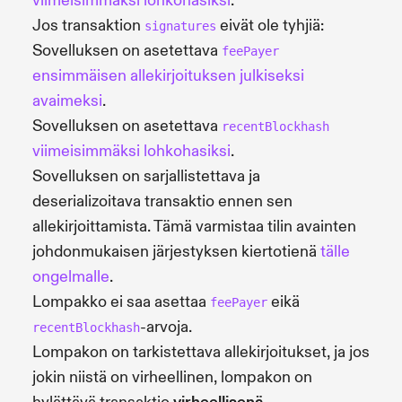
viimeisimmäksi lohkohasiksi
.
Jos transaktion
eivät ole tyhjiä:
signatures
Sovelluksen on asetettava
feePayer
ensimmäisen allekirjoituksen julkiseksi
avaimeksi
.
Sovelluksen on asetettava
recentBlockhash
viimeisimmäksi lohkohasiksi
.
Sovelluksen on sarjallistettava ja
deserializoitava transaktio ennen sen
allekirjoittamista. Tämä varmistaa tilin avainten
johdonmukaisen järjestyksen kiertotienä
tälle
ongelmalle
.
Lompakko ei saa asettaa
eikä
feePayer
-arvoja.
recentBlockhash
Lompakon on tarkistettava allekirjoitukset, ja jos
jokin niistä on virheellinen, lompakon on