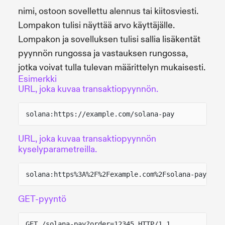
nimi, ostoon sovellettu alennus tai kiitosviesti.
Lompakon tulisi näyttää arvo käyttäjälle.
Lompakon ja sovelluksen tulisi sallia lisäkentät
pyynnön rungossa ja vastauksen rungossa,
jotka voivat tulla tulevan määrittelyn mukaisesti.
Esimerkki
URL, joka kuvaa transaktiopyynnön.
solana:https://example.com/solana-pay
URL, joka kuvaa transaktiopyynnön
kyselyparametreilla.
solana:https%3A%2F%2Fexample.com%2Fsolana-pay%3Fo
GET-pyyntö
GET /solana-pay?order=12345 HTTP/1.1