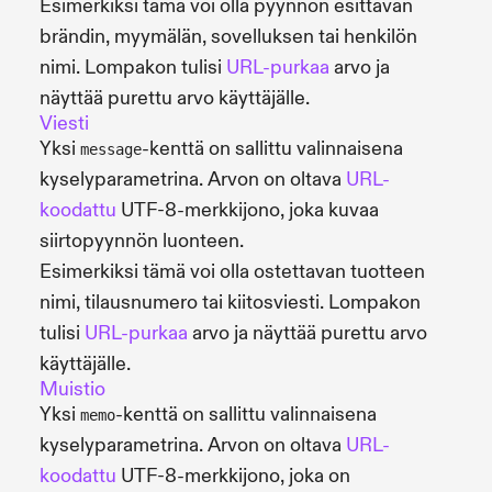
Esimerkiksi tämä voi olla pyynnön esittävän
brändin, myymälän, sovelluksen tai henkilön
nimi. Lompakon tulisi
URL-purkaa
arvo ja
näyttää purettu arvo käyttäjälle.
Viesti
Yksi
-kenttä on sallittu valinnaisena
message
kyselyparametrina. Arvon on oltava
URL-
koodattu
UTF-8-merkkijono, joka kuvaa
siirtopyynnön luonteen.
Esimerkiksi tämä voi olla ostettavan tuotteen
nimi, tilausnumero tai kiitosviesti. Lompakon
tulisi
URL-purkaa
arvo ja näyttää purettu arvo
käyttäjälle.
Muistio
Yksi
-kenttä on sallittu valinnaisena
memo
kyselyparametrina. Arvon on oltava
URL-
koodattu
UTF-8-merkkijono, joka on