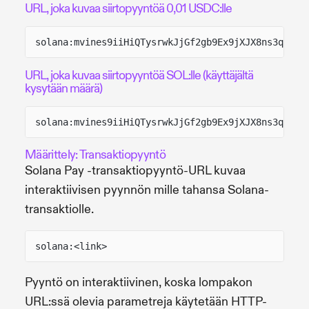
URL, joka kuvaa siirtopyyntöä 0,01 USDC:lle
solana:mvines9iiHiQTysrwkJjGf2gb9Ex9jXJX8ns3qwf2k
URL, joka kuvaa siirtopyyntöä SOL:lle (käyttäjältä
kysytään määrä)
solana:mvines9iiHiQTysrwkJjGf2gb9Ex9jXJX8ns3qwf2k
Määrittely: Transaktiopyyntö
Solana Pay -transaktiopyyntö-URL kuvaa
interaktiivisen pyynnön mille tahansa Solana-
transaktiolle.
solana:<link>
Pyyntö on interaktiivinen, koska lompakon
URL:ssä olevia parametreja käytetään HTTP-