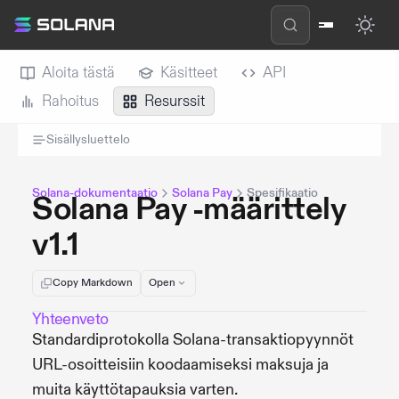
Aloita tästä
Käsitteet
API
Rahoitus
Resurssit
Sisällysluettelo
Solana-dokumentaatio
Solana Pay
Spesifikaatio
Solana Pay -määrittely
v1.1
Copy Markdown
Open
Yhteenveto
Standardiprotokolla Solana-transaktiopyynnöt
URL-osoitteisiin koodaamiseksi maksuja ja
muita käyttötapauksia varten.