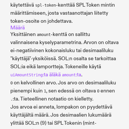
käytettävä
-kenttää SPL Token mintin
spl-token
määrittämiseen, josta vastaanottajan liitetty
token-osoite on johdettava.
Määrä
Yksittäinen
-kenttä on sallittu
amount
valinnaisena kyselyparametrina. Arvon on oltava
ei-negatiivinen kokonaisluku tai desimaaliluku
"käyttäjä"-yksiköissä. SOL:n osalta se tarkoittaa
SOL:ia eikä lamportteja. Tokeneille käytä
:ta äläkä
:ta
.
uiAmountString
amount
on kelvollinen arvo. Jos arvo on desimaaliluku
0
pienempi kuin
, sen edessä on oltava
ennen
1
0
:ta. Tieteellinen notaatio on kielletty.
.
Jos arvoa ei anneta, lompakon on pyydettävä
käyttäjältä määrä. Jos desimaalien lukumäärä
ylittää SOL:n (9) tai SPL Tokenin (mint-