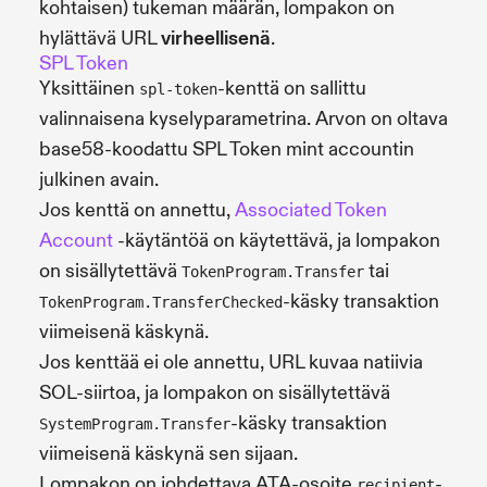
kohtaisen) tukeman määrän, lompakon on
hylättävä URL
virheellisenä
.
SPL Token
Yksittäinen
-kenttä on sallittu
spl-token
valinnaisena kyselyparametrina. Arvon on oltava
base58-koodattu SPL Token mint accountin
julkinen avain.
Jos kenttä on annettu,
Associated Token
Account
-käytäntöä on käytettävä, ja lompakon
on sisällytettävä
tai
TokenProgram.Transfer
-käsky transaktion
TokenProgram.TransferChecked
viimeisenä käskynä.
Jos kenttää ei ole annettu, URL kuvaa natiivia
SOL-siirtoa, ja lompakon on sisällytettävä
-käsky transaktion
SystemProgram.Transfer
viimeisenä käskynä sen sijaan.
Lompakon on johdettava ATA-osoite
-
recipient