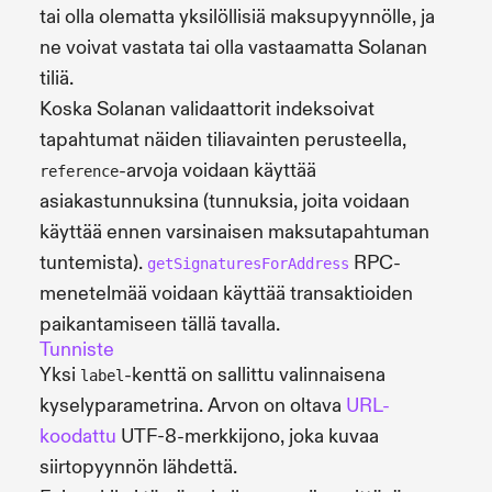
tai olla olematta yksilöllisiä maksupyynnölle, ja
ne voivat vastata tai olla vastaamatta Solanan
tiliä.
Koska Solanan validaattorit indeksoivat
tapahtumat näiden tiliavainten perusteella,
-arvoja voidaan käyttää
reference
asiakastunnuksina (tunnuksia, joita voidaan
käyttää ennen varsinaisen maksutapahtuman
tuntemista).
RPC-
getSignaturesForAddress
menetelmää voidaan käyttää transaktioiden
paikantamiseen tällä tavalla.
Tunniste
Yksi
-kenttä on sallittu valinnaisena
label
kyselyparametrina. Arvon on oltava
URL-
koodattu
UTF-8-merkkijono, joka kuvaa
siirtopyynnön lähdettä.