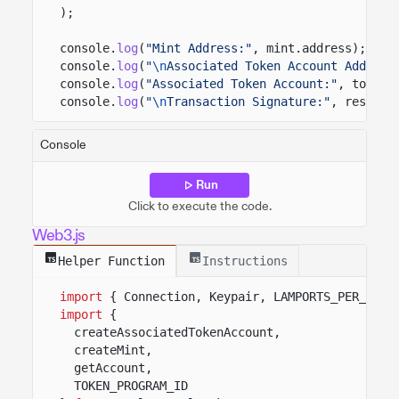
);
console.
log
(
"Mint Address:"
, mint.address);
console.
log
(
"
\n
Associated Token Account Address
console.
log
(
"Associated Token Account:"
, tokenA
console.
log
(
"
\n
Transaction Signature:"
, result.
Console
Run
Click to execute the code.
Web3.js
Helper Function
Instructions
import
{ Connection, Keypair, LAMPORTS_PER_SOL 
import
{
createAssociatedTokenAccount,
createMint,
getAccount,
TOKEN_PROGRAM_ID