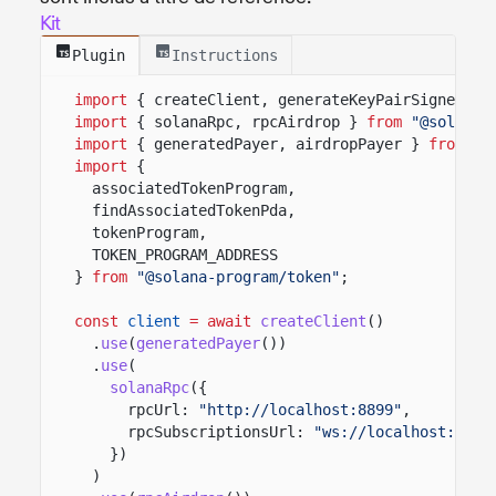
Kit
Plugin
Instructions
import
{ createClient, generateKeyPairSigner, l
import
{ solanaRpc, rpcAirdrop }
from
"@solana/
import
{ generatedPayer, airdropPayer }
from
"@
import
{
associatedTokenProgram,
findAssociatedTokenPda,
tokenProgram,
TOKEN_PROGRAM_ADDRESS
}
from
"@solana-program/token"
;
const
client
= await
createClient
()
.
use
(
generatedPayer
())
.
use
(
solanaRpc
({
rpcUrl:
"http://localhost:8899"
,
rpcSubscriptionsUrl:
"ws://localhost:8900
})
)