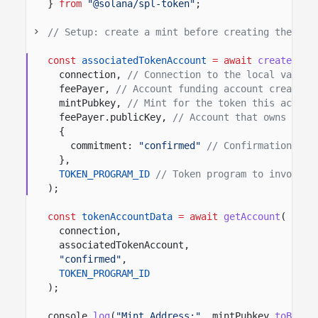
}
from
"@solana/spl-token"
;
// Setup: create a mint before creating the ass
const
associatedTokenAccount
= await
createAsso
connection,
// Connection to the local valida
feePayer,
// Account funding account creation
mintPubkey,
// Mint for the token this accoun
feePayer.publicKey,
// Account that owns the 
{
commitment:
"confirmed"
// Confirmation opt
},
TOKEN_PROGRAM_ID
// Token program to invoke.
);
const
tokenAccountData
= await
getAccount
(
connection,
associatedTokenAccount,
"confirmed"
,
TOKEN_PROGRAM_ID
);
console.
log
(
"Mint Address:"
, mintPubkey.
toBase5