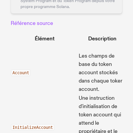
System Program et du Token Program depuis votre
propre programme Solana.
Référence source
T
Élément
Description
Pr
Les champs de
base du token
account stockés
So
Account
dans chaque token
account.
Une instruction
d'initialisation de
token account qui
attend le
So
InitializeAccount
propriétaire et le