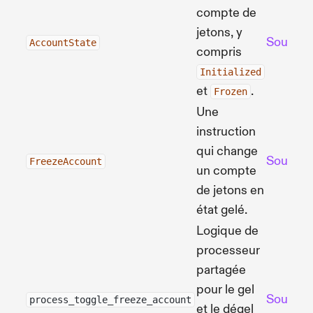
compte de
jetons, y
Source
AccountState
compris
Initialized
et
.
Frozen
Une
instruction
qui change
Source
FreezeAccount
un compte
de jetons en
état gelé.
Logique de
processeur
partagée
pour le gel
Source
process_toggle_freeze_account
et le dégel