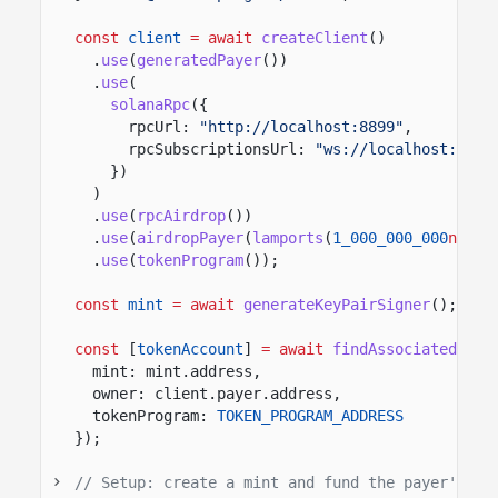
const
client
= await
createClient
()
.
use
(
generatedPayer
())
.
use
(
solanaRpc
({
rpcUrl:
"http://localhost:8899"
,
rpcSubscriptionsUrl:
"ws://localhost:8900
})
)
.
use
(
rpcAirdrop
())
.
use
(
airdropPayer
(
lamports
(
1_000_000_000
n
)))
.
use
(
tokenProgram
())
;
const
mint
= await
generateKeyPairSigner
();
const
[
tokenAccount
]
= await
findAssociatedToke
mint: mint.address,
owner: client.payer.address,
tokenProgram:
TOKEN_PROGRAM_ADDRESS
});
// Setup: create a mint and fund the payer's AT