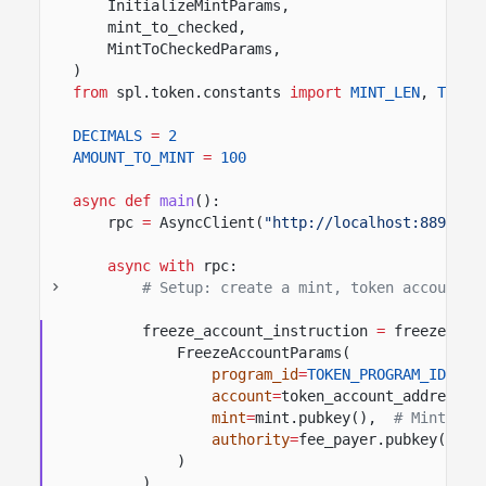
InitializeMintParams,
mint_to_checked,
MintToCheckedParams,
)
from
spl.token.constants
import
MINT_LEN
,
TOKEN
DECIMALS
=
2
AMOUNT_TO_MINT
=
100
async def
main
():
rpc
=
AsyncClient(
"http://localhost:8899"
)
async with
rpc:
# Setup: create a mint, token account, 
freeze_account_instruction
=
freeze_acc
FreezeAccountParams(
program_id
=
TOKEN_PROGRAM_ID
,
#
account
=
token_account_address,
mint
=
mint.pubkey(),
# Mint for
authority
=
fee_payer.pubkey(),
)
)