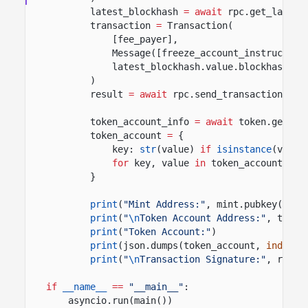
latest_blockhash
= await
rpc.get_latest
transaction
=
Transaction(
[fee_payer],
Message([freeze_account_instruction
latest_blockhash.value.blockhash,
)
result
= await
rpc.send_transaction(tra
token_account_info
= await
token.get_ac
token_account
=
{
key:
str
(value)
if
isinstance
(value
for
key, value
in
token_account_inf
}
print
(
"Mint Address:"
, mint.pubkey())
print
(
"
\n
Token Account Address:"
, token
print
(
"Token Account:"
)
print
(json.dumps(token_account,
indent
=
print
(
"
\n
Transaction Signature:"
, resul
if
__name__
==
"__main__"
:
asyncio.run(main())