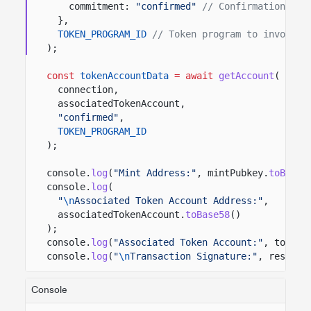
commitment:
"confirmed"
// Confirmation opt
},
TOKEN_PROGRAM_ID
// Token program to invoke.
);
const
tokenAccountData
= await
getAccount
(
connection,
associatedTokenAccount,
"confirmed"
,
TOKEN_PROGRAM_ID
);
console.
log
(
"Mint Address:"
, mintPubkey.
toBase5
console.
log
(
"
\n
Associated Token Account Address:"
,
associatedTokenAccount.
toBase58
()
);
console.
log
(
"Associated Token Account:"
, tokenA
console.
log
(
"
\n
Transaction Signature:"
, result)
Console