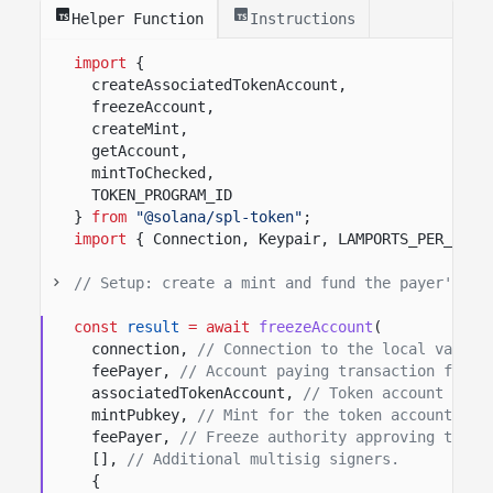
Helper Function
Instructions
import
{
createAssociatedTokenAccount,
freezeAccount,
createMint,
getAccount,
mintToChecked,
TOKEN_PROGRAM_ID
}
from
"@solana/spl-token"
;
import
{ Connection, Keypair, LAMPORTS_PER_SOL 
// Setup: create a mint and fund the payer's AT
const
result
= await
freezeAccount
(
connection,
// Connection to the local valida
feePayer,
// Account paying transaction fees.
associatedTokenAccount,
// Token account to f
mintPubkey,
// Mint for the token account bei
feePayer,
// Freeze authority approving this 
[],
// Additional multisig signers.
{