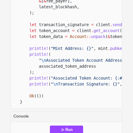
&
[
&
fee_payer],
latest_blockhash,
);
let
transaction_signature
=
client
.
send_and
let
token_account
=
client
.
get_account
(
&
ass
let
token_data
=
Account
::
unpack
(
&
token_acc
println!
(
"Mint Address: {}"
, mint
.
pubkey
())
println!
(
"
\n
Associated Token Account Address: {}
associated_token_address
);
println!
(
"Associated Token Account: {:#?}"
,
println!
(
"
\n
Transaction Signature: {}"
, tra
Ok
(())
}
Console
Run