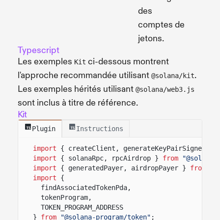
des
comptes de
jetons.
Typescript
Les exemples
ci-dessous montrent
Kit
l'approche recommandée utilisant
.
@solana/kit
Les exemples hérités utilisant
@solana/web3.js
sont inclus à titre de référence.
Kit
Plugin
Instructions
import
{ createClient, generateKeyPairSigner, l
import
{ solanaRpc, rpcAirdrop }
from
"@solana/
import
{ generatedPayer, airdropPayer }
from
"@
import
{
findAssociatedTokenPda,
tokenProgram,
TOKEN_PROGRAM_ADDRESS
}
from
"@solana-program/token"
;