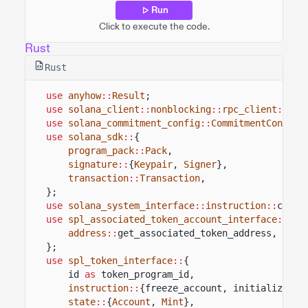
Run
Click to execute the code.
Rust
Rust
use
anyhow
::
Result
;
use
solana_client
::
nonblocking
::
rpc_client
::
Rpc
use
solana_commitment_config
::
CommitmentConfig
;
use
solana_sdk
::
{
program_pack
::
Pack
,
signature
::
{
Keypair
,
Signer
},
transaction
::
Transaction
,
};
use
solana_system_interface
::
instruction
::
creat
use
spl_associated_token_account_interface
::
{
address
::
get_associated_token_address,
inst
};
use
spl_token_interface
::
{
id
as
token_program_id,
instruction
::
{freeze_account, initialize_mi
state
::
{
Account
,
Mint
},