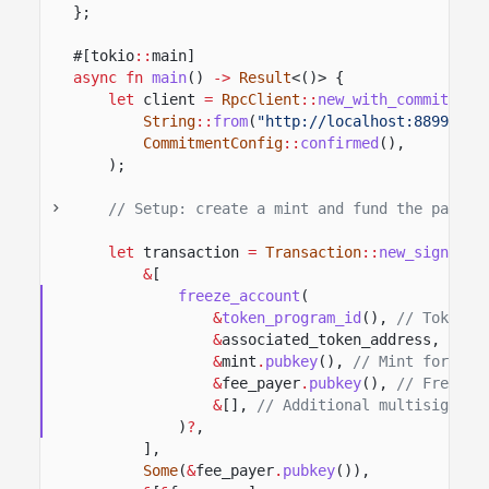
};
#[tokio
::
main]
async fn
main
()
->
Result
<()> {
let
client
=
RpcClient
::
new_with_commitment
String
::
from
(
"http://localhost:8899"
),
CommitmentConfig
::
confirmed
(),
);
// Setup: create a mint and fund the payer'
let
transaction
=
Transaction
::
new_signed_w
&
[
freeze_account
(
&
token_program_id
(),
// Token p
&
associated_token_address,
// T
&
mint
.
pubkey
(),
// Mint for the
&
fee_payer
.
pubkey
(),
// Freeze 
&
[],
// Additional multisig sig
)
?
,
],
Some
(
&
fee_payer
.
pubkey
()),