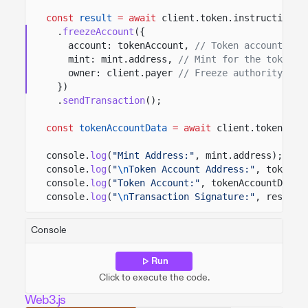
const
result
= await
client.token.instructions
.
freezeAccount
({
account: tokenAccount,
// Token account to 
mint: mint.address,
// Mint for the token a
owner: client.payer
// Freeze authority app
})
.
sendTransaction
();
const
tokenAccountData
= await
client.token.acc
console.
log
(
"Mint Address:"
, mint.address);
console.
log
(
"
\n
Token Account Address:"
, tokenAc
console.
log
(
"Token Account:"
, tokenAccountData.
console.
log
(
"
\n
Transaction Signature:"
, result.
Console
Run
Click to execute the code.
Web3.js