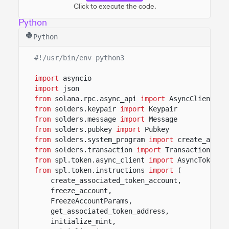
Click to execute the code.
Python
Python
#!/usr/bin/env python3
import
asyncio
import
json
from
solana.rpc.async_api
import
AsyncClient
from
solders.keypair
import
Keypair
from
solders.message
import
Message
from
solders.pubkey
import
Pubkey
from
solders.system_program
import
create_accou
from
solders.transaction
import
Transaction
from
spl.token.async_client
import
AsyncToken
from
spl.token.instructions
import
(
create_associated_token_account,
freeze_account,
FreezeAccountParams,
get_associated_token_address,
initialize_mint,