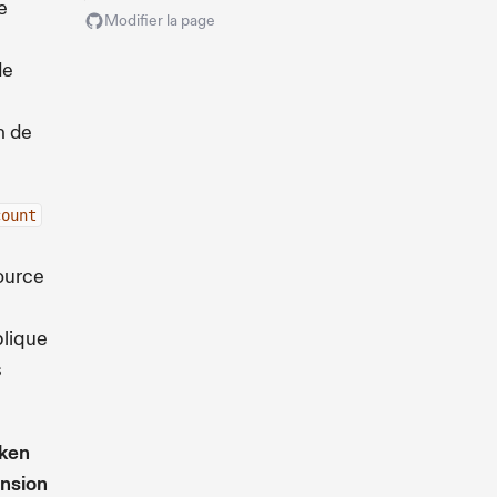
e
Modifier la page
de
n de
count
ource
plique
s
ken
nsion