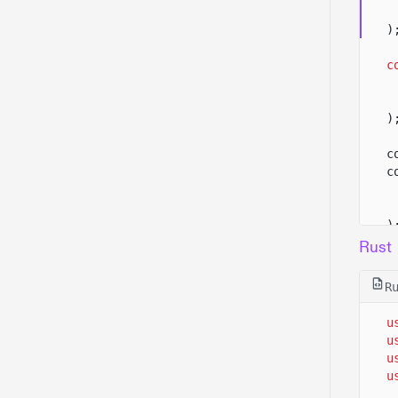
)
c
)
c
c
)
c
Rust
c
c
R
u
u
u
u