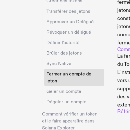
Créer des tokens
fermé
jeton
Transférer des jetons
const
Approuver un Délégué
jeton
Révoquer un délégué
compt
ferme
Définir l'autorité
Comme
Brûler des jetons
La fe
Sync Native
du To
L'ins
Fermer un compte de
vers 
jeton
suppr
Geler un compte
des v
Dégeler un compte
exten
Réfé
Comment vérifier un token
et le faire apparaître dans
Solana Explorer