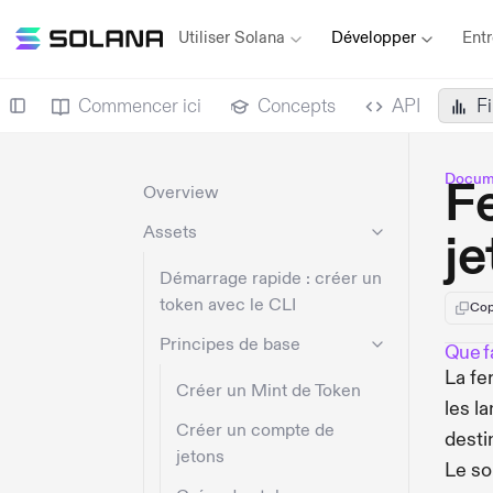
Utiliser Solana
Développer
Entr
Commencer ici
Concepts
API
F
Docume
F
Overview
Assets
je
Démarrage rapide : créer un
token avec le CLI
Cop
Principes de base
Que fa
La fe
Créer un Mint de Token
les l
Créer un compte de
desti
jetons
Le so