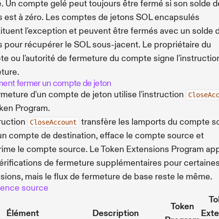
. Un compte gelé peut toujours être fermé si son solde d
s est à zéro. Les comptes de jetons SOL encapsulés
ituent l'exception et peuvent être fermés avec un solde 
s pour récupérer le SOL sous-jacent. Le propriétaire du
e ou l'autorité de fermeture du compte signe l'instructio
ture.
nt fermer un compte de jeton
rmeture d'un compte de jeton utilise l'instruction
CloseAc
ken Program.
truction
transfère les lamports du compte s
CloseAccount
un compte de destination, efface le compte source et
ime le compte source. Le Token Extensions Program ap
érifications de fermeture supplémentaires pour certaine
sions, mais le flux de fermeture de base reste le même.
rence source
To
Token
Élément
Description
Exte