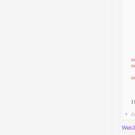
c
c
c
}
/
c
Web3.