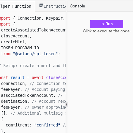
account: tokenAccount,
// Token account to close.
Console
elper Function
Instructions
destination,
// Account receiving the reclaimed SOL.
owner: client.payer
// Owner approving the account cl
mport
{ Connection, Keypair, LAMPORTS_PER_SOL }
from
"@s
})
Run
mport
{
.
sendTransaction
();
createAssociatedTokenAccount,
Click to execute the code.
closeAccount,
onst
tokenAccountData
=
createMint,
await
client.token.accounts.token.
fetchMaybe
(tokenAccou
TOKEN_PROGRAM_ID
from
"@solana/spl-token"
;
onsole.
log
(
"Mint Address:"
, mint.address);
onsole.
log
(
"
\n
Token Account Address:"
, tokenAccount);
/ Setup: create a mint and the payer's ATA before closin
onsole.
log
(
"Token Account:"
, tokenAccountData);
onsole.
log
(
"
\n
Destination Address:"
, destination);
onst
result
= await
closeAccount
(
onsole.
log
(
"
\n
Transaction Signature:"
, result.context.si
connection,
// Connection to the local validator.
feePayer,
// Account paying transaction fees.
associatedTokenAccount,
// Token account to close.
destination,
// Account receiving the reclaimed SOL.
feePayer,
// Owner approving the account closure.
[],
// Additional multisig signers.
{
commitment:
"confirmed"
// Confirmation options for t
},