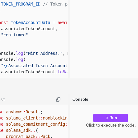
TOKEN_PROGRAM_ID
// Token program to invoke.
;
onst
tokenAccountData
= await
connection.
getAccountInfo
(
associatedTokenAccount,
"confirmed"
;
onsole.
log
(
"Mint Address:"
, mintPubkey.
toBase58
());
onsole.
log
(
"
\n
Associated Token Account Address:"
,
associatedTokenAccount.
toBase58
()
;
onsole.
log
(
"Associated Token Account:"
, tokenAccountData
onsole.
log
(
"
\n
Destination Address:"
, destination.
toBase5
onsole.
log
(
"
\n
Transaction Signature:"
, result);
Console
ust
se
anyhow
::
Result
;
Run
se
solana_client
::
nonblocking
::
rpc_client
::
RpcClient
;
se
solana_commitment_config
::
CommitmentConfig
;
Click to execute the code.
se
solana_sdk
::
{
program_pack
::
Pack
,