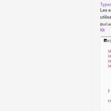
Types
Les 
utilis
@sola
Kit
P
i
i
i
i
}
c