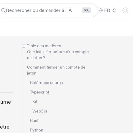
Rechercher ou demander à l'IA
FR
⌘K
Table des matières
Que fait la fermeture d'un compte
de jeton ?
Comment fermer un compte de
jeton
Référence source
Typescript
ourne
Kit
Web3.js
Rust
 être
Python