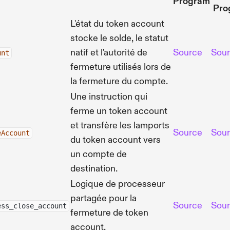
Program
Pro
L'état du token account
stocke le solde, le statut
natif et l'autorité de
Source
Sou
unt
fermeture utilisés lors de
la fermeture du compte.
Une instruction qui
ferme un token account
et transfère les lamports
Source
Sou
eAccount
du token account vers
un compte de
destination.
Logique de processeur
partagée pour la
Source
Sou
ess_close_account
fermeture de token
account.