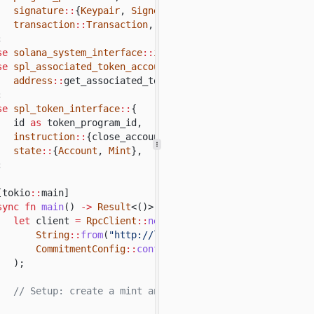
signature
::
{
Keypair
,
Signer
},
transaction
::
Transaction
,
;
se
solana_system_interface
::
instruction
::
create_account;
se
spl_associated_token_account_interface
::
{
address
::
get_associated_token_address,
instruction
::
c
;
se
spl_token_interface
::
{
id
as
token_program_id,
instruction
::
{close_account, initialize_mint},
state
::
{
Account
,
Mint
},
;
[tokio
::
main]
sync fn
main
()
->
Result
<()> {
let
client
=
RpcClient
::
new_with_commitment
(
String
::
from
(
"http://localhost:8899"
),
CommitmentConfig
::
confirmed
(),
);
// Setup: create a mint and the payer's ATA before cl