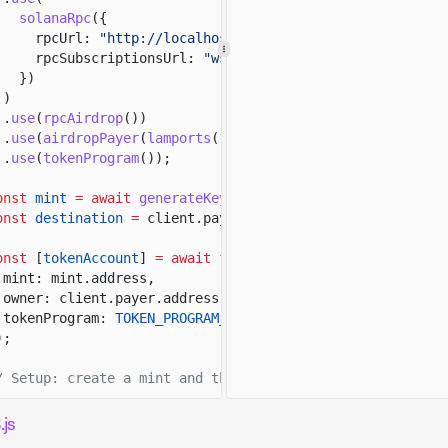
solanaRpc
({
rpcUrl:
"http://localhost:8899"
,
rpcSubscriptionsUrl:
"ws://localhost:8900"
})
)
.
use
(
rpcAirdrop
())
.
use
(
airdropPayer
(
lamports
(
1_000_000_000
n
)))
.
use
(
tokenProgram
())
;
onst
mint
= await
generateKeyPairSigner
();
onst
destination
=
client.payer.address;
onst
[
tokenAccount
]
= await
findAssociatedTokenPda
({
mint: mint.address,
owner: client.payer.address,
tokenProgram:
TOKEN_PROGRAM_ADDRESS
);
/ Setup: create a mint and the payer's ATA before closin
onst
result
= await
client.token.instructions
js
.
closeAccount
({