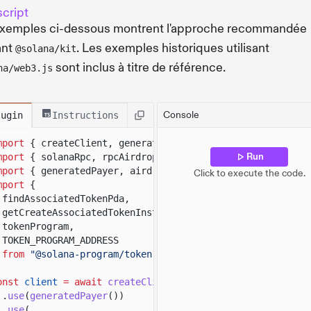
cript
exemples ci-dessous montrent l'approche recommandée
ant
. Les exemples historiques utilisant
@solana/kit
sont inclus à titre de référence.
na/web3.js
Console
lugin
Instructions
mport
{ createClient, generateKeyPairSigner, lamports }
Run
mport
{ solanaRpc, rpcAirdrop }
from
"@solana/kit-plugin
mport
{ generatedPayer, airdropPayer }
from
"@solana/kit
Click to execute the code.
mport
{
findAssociatedTokenPda,
getCreateAssociatedTokenInstructionAsync,
tokenProgram,
TOKEN_PROGRAM_ADDRESS
from
"@solana-program/token"
;
onst
client
= await
createClient
()
.
use
(
generatedPayer
())
.
use
(